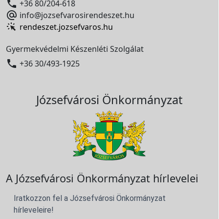

+36 80/204-618

info@jozsefvarosirendeszet.hu
rendeszet.jozsefvaros.hu
Gyermekvédelmi Készenléti Szolgálat

+36 30/493-1925
Józsefvárosi Önkormányzat
A Józsefvárosi Önkormányzat hírlevelei
Iratkozzon fel a Józsefvárosi Önkormányzat
hírleveleire!