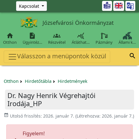
Ugrás a fő tartalomra

Kapcsolat
Józsefvárosi Önkormányzat




Otthon
Ügyintéz…
Részvétel
Átláthat…
Pázmány
Állami k…
Válasszon a menüpontok közül

Otthon
Hirdetőtábla
Hirdetmények
Dr. Nagy Henrik Végrehajtói
Irodája_HP
event_available
Utolsó frissítés:
2026. január 7.
(Létrehozva:
2026. január 7.
)
Figyelem!