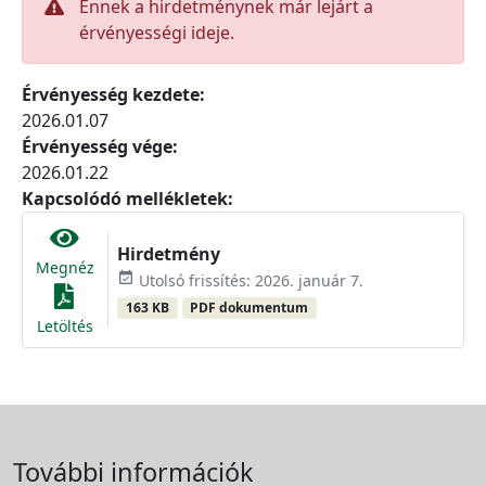
Ennek a hirdetménynek már lejárt a
érvényességi ideje.
Érvényesség kezdete:
2026.01.07
Érvényesség vége:
2026.01.22
Kapcsolódó mellékletek:
Hirdetmény
Megnéz
event_available
Utolsó frissítés: 2026. január 7.
163 KB
PDF dokumentum
Letöltés
További információk