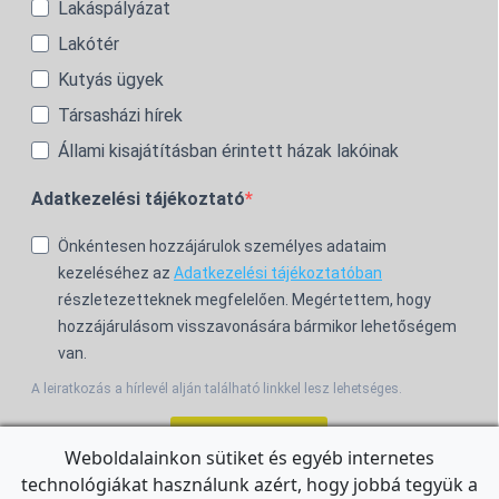
Lakáspályázat
Lakótér
Kutyás ügyek
Társasházi hírek
Állami kisajátításban érintett házak lakóinak
Adatkezelési tájékoztató
Önkéntesen hozzájárulok személyes adataim
kezeléséhez az
Adatkezelési tájékoztatóban
részletezetteknek megfelelően. Megértettem, hogy
hozzájárulásom visszavonására bármikor lehetőségem
van.
A leiratkozás a hírlevél alján található linkkel lesz lehetséges.
Feliratkozom!
Weboldalainkon sütiket és egyéb internetes
technológiákat használunk azért, hogy jobbá tegyük a
For the English Newsletter, click
HERE.