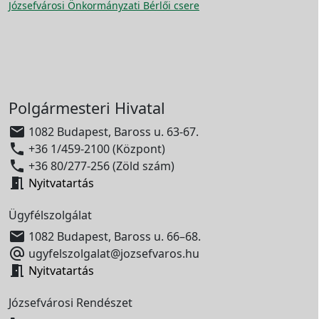
Józsefvárosi Önkormányzati Bérlői csere
Polgármesteri Hivatal

1082 Budapest, Baross u. 63-67.

+36 1/459-2100 (Központ)

+36 80/277-256 (Zöld szám)

Nyitvatartás
Ügyfélszolgálat

1082 Budapest, Baross u. 66–68.

ugyfelszolgalat@jozsefvaros.hu

Nyitvatartás
Józsefvárosi Rendészet