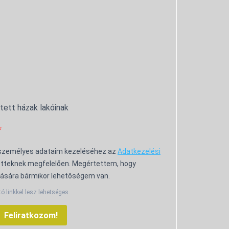
ntett házak lakóinak
 személyes adataim kezeléséhez az
Adatkezelési
tteknek megfelelően. Megértettem, hogy
ására bármikor lehetőségem van.
tó linkkel lesz lehetséges.
Feliratkozom!