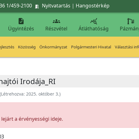
36 1/459-2100
Nyitvatartás
|
Hangostérkép




Ügyintézés
Részvétel
Átláthatóság
Pázmán
jlesztés
Közösség
Önkormányzat
Polgármesteri Hivatal
Választási in
ajtói Irodája_RI
(Létrehozva:
2025. október 3.
)
ejárt a érvényességi ideje.
03