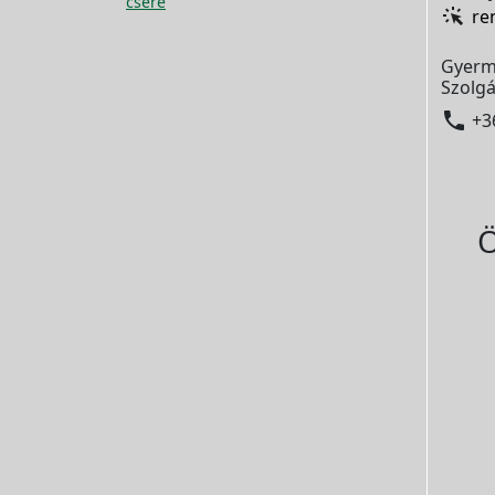
csere
re
Gyerm
Szolgá

+3
Ö