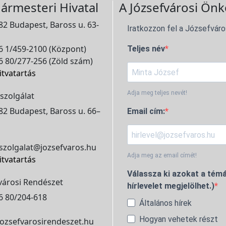
ármesteri Hivatal
A Józsefvárosi Önk
2 Budapest, Baross u. 63-
Iratkozzon fel a Józsefváro
 1/459-2100 (Központ)
Teljes név
 80/277-256 (Zöld szám)
itvatartás
Adja meg teljes nevét!
szolgálat
2 Budapest, Baross u. 66–
Email cím:
szolgalat@jozsefvaros.hu
Adja meg az email címét!
itvatartás
Válassza ki azokat a témá
városi Rendészet
hírlevelet megjelölhet.)
6 80/204-618
Általános hírek
Hogyan vehetek részt
ozsefvarosirendeszet.hu