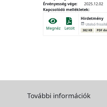
Érvényesség vége:
2025.12.02
Kapcsolódó mellékletek:
Hirdetmény
event_available
Utolsó frissít
Megnéz
Letölt
382 KB
PDF d
További információk