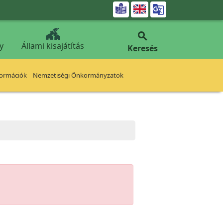


y
Állami kisajátítás
Keresés
formációk
Nemzetiségi Önkormányzatok