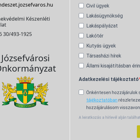
ndeszet.jozsefvaros.hu
Civil ügyek
Lakásügynökség
ekvédelmi Készenléti
lat
Lakáspályázat
6 30/493-1925
Lakótér
Kutyás ügyek
Józsefvárosi
Társasházi hírek
nkormányzat
Állami kisajátításban éri
Adatkezelési tájékoztató
Önkéntesen hozzájárulok
tájékoztatóban
részleteze
hozzájárulásom visszavon
A leiratkozás a hírlevél alján találha