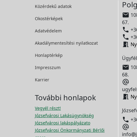
Polg
Közérdekű adatok

108
Okostérképek
67.

+36
Adatvédelem

+36
Akadálymentesítési
nyilatkozat

Ny
Honlaptérkép
Ügyfél

108
Impresszum
68.
Karrier

ugyfel
További honlapok

Ny
Vegyél részt!
József
Józsefvárosi Lakásügynökség

+3
Józsefvárosi lakáspályázato

Józsefvárosi Önkormányzati Bérlői
info@j