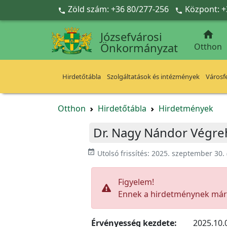
Ugrás a fő tartalomra
Zöld szám: +36 80/277-256
Központ: +



Józsefvárosi
Önkormányzat
Otthon
Hirdetőtábla
Szolgáltatások és intézmények
Városfe
Otthon
Hirdetőtábla
Hirdetmények
Dr. Nagy Nándor Végreh
event_available
Utolsó frissítés:
2025. szeptember 30.
Figyelem!
Ennek a hirdetménynek már l
Érvényesség kezdete:
2025.10.