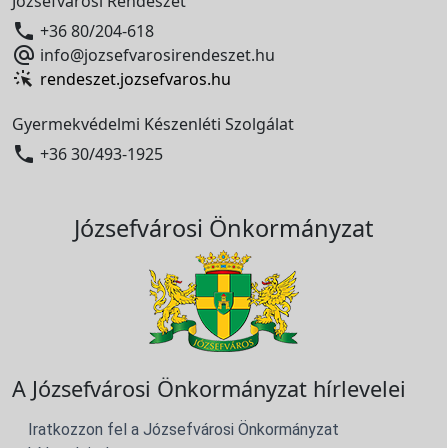
Józsefvárosi Rendészet

+36 80/204-618

info@jozsefvarosirendeszet.hu
rendeszet.jozsefvaros.hu
Gyermekvédelmi Készenléti Szolgálat

+36 30/493-1925
Józsefvárosi Önkormányzat
A Józsefvárosi Önkormányzat hírlevelei
Iratkozzon fel a Józsefvárosi Önkormányzat