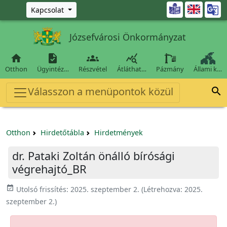
Ugrás a fő tartalomra

Kapcsolat
Józsefvárosi Önkormányzat




Otthon
Ügyintéz…
Részvétel
Átláthat…
Pázmány
Állami k…
Válasszon a menüpontok közül

Otthon
Hirdetőtábla
Hirdetmények
dr. Pataki Zoltán önálló bírósági
végrehajtó_BR
event_available
Utolsó frissítés:
2025. szeptember 2.
(Létrehozva:
2025.
szeptember 2.
)