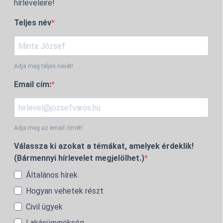
hírleveleire!
Teljes név
Adja meg teljes nevét!
Email cím:
Adja meg az email címét!
Válassza ki azokat a témákat, amelyek érdeklik!
(Bármennyi hírlevelet megjelölhet.)
Általános hírek
Hogyan vehetek részt
Civil ügyek
Lakásügynökség