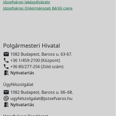
Józsefvárosi lakáspályázato
Józsefvárosi Önkormányzati Bérlői csere
Polgármesteri Hivatal

1082 Budapest, Baross u. 63-67.

+36 1/459-2100 (Központ)

+36 80/277-256 (Zöld szám)

Nyitvatartás
Ügyfélszolgálat

1082 Budapest, Baross u. 66–68.

ugyfelszolgalat@jozsefvaros.hu

Nyitvatartás