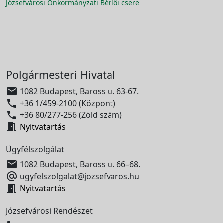
Józsefvárosi Önkormányzati Bérlői csere
Polgármesteri Hivatal

1082 Budapest, Baross u. 63-67.

+36 1/459-2100 (Központ)

+36 80/277-256 (Zöld szám)

Nyitvatartás
Ügyfélszolgálat

1082 Budapest, Baross u. 66–68.

ugyfelszolgalat@jozsefvaros.hu

Nyitvatartás
Józsefvárosi Rendészet