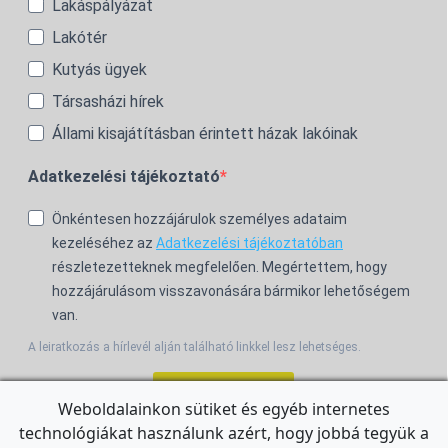
Lakáspályázat
Lakótér
Kutyás ügyek
Társasházi hírek
Állami kisajátításban érintett házak lakóinak
Adatkezelési tájékoztató
Önkéntesen hozzájárulok személyes adataim
kezeléséhez az
Adatkezelési tájékoztatóban
részletezetteknek megfelelően. Megértettem, hogy
hozzájárulásom visszavonására bármikor lehetőségem
van.
A leiratkozás a hírlevél alján található linkkel lesz lehetséges.
Feliratkozom!
Weboldalainkon sütiket és egyéb internetes
technológiákat használunk azért, hogy jobbá tegyük a
For the English Newsletter, click
HERE.