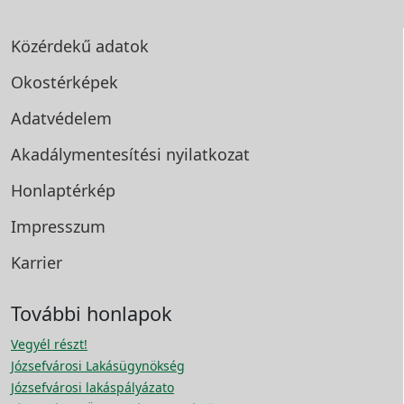
Közérdekű adatok
Okostérképek
Adatvédelem
Akadálymentesítési
nyilatkozat
Honlaptérkép
Impresszum
Karrier
További honlapok
Vegyél részt!
Józsefvárosi Lakásügynökség
Józsefvárosi lakáspályázato