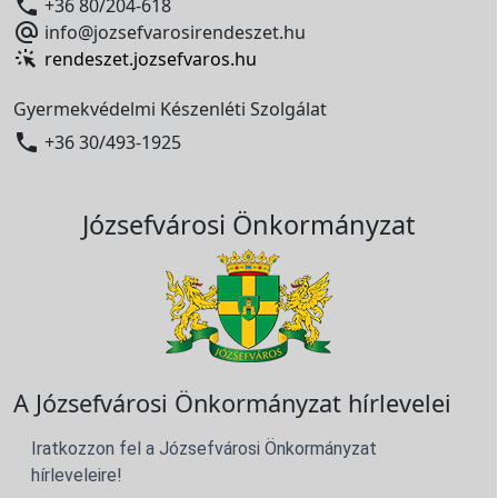

+36 80/204-618

info@jozsefvarosirendeszet.hu
rendeszet.jozsefvaros.hu
Gyermekvédelmi Készenléti Szolgálat

+36 30/493-1925
Józsefvárosi Önkormányzat
A Józsefvárosi Önkormányzat hírlevelei
Iratkozzon fel a Józsefvárosi Önkormányzat
hírleveleire!