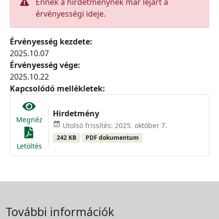
Ennek a hirdetménynek már lejárt a
érvényességi ideje.
Érvényesség kezdete:
2025.10.07
Érvényesség vége:
2025.10.22
Kapcsolódó mellékletek:
Hirdetmény
Megnéz
event_available
Utolsó frissítés: 2025. október 7.
242 KB
PDF dokumentum
Letöltés
További információk