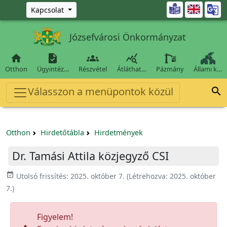
Ugrás a fő tartalomra

Kapcsolat
Józsefvárosi Önkormányzat




Otthon
Ügyintéz…
Részvétel
Átláthat…
Pázmány
Állami k…
Válasszon a menüpontok közül

Otthon
Hirdetőtábla
Hirdetmények
Dr. Tamási Attila közjegyző CSI
event_available
Utolsó frissítés:
2025. október 7.
(Létrehozva:
2025. október
7.
)
Figyelem!