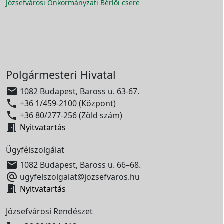
Józsefvárosi Önkormányzati Bérlői csere
Polgármesteri Hivatal

1082 Budapest, Baross u. 63-67.

+36 1/459-2100 (Központ)

+36 80/277-256 (Zöld szám)

Nyitvatartás
Ügyfélszolgálat

1082 Budapest, Baross u. 66–68.

ugyfelszolgalat@jozsefvaros.hu

Nyitvatartás
Józsefvárosi Rendészet