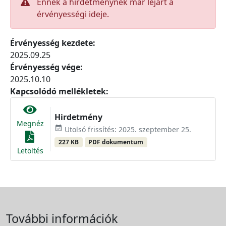
Ennek a hirdetménynek már lejárt a
érvényességi ideje.
Érvényesség kezdete:
2025.09.25
Érvényesség vége:
2025.10.10
Kapcsolódó mellékletek:
Hirdetmény
Megnéz
event_available
Utolsó frissítés: 2025. szeptember 25.
227 KB
PDF dokumentum
Letöltés
További információk