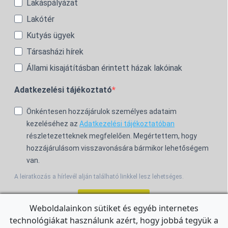
Lakáspályázat
Lakótér
Kutyás ügyek
Társasházi hírek
Állami kisajátításban érintett házak lakóinak
Adatkezelési tájékoztató
Önkéntesen hozzájárulok személyes adataim
kezeléséhez az
Adatkezelési tájékoztatóban
részletezetteknek megfelelően. Megértettem, hogy
hozzájárulásom visszavonására bármikor lehetőségem
van.
A leiratkozás a hírlevél alján található linkkel lesz lehetséges.
Feliratkozom!
Weboldalainkon sütiket és egyéb internetes
technológiákat használunk azért, hogy jobbá tegyük a
For the English Newsletter, click
HERE.