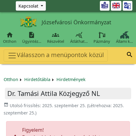
Ugrás a fő tartalomra

Kapcsolat
Józsefvárosi Önkormányzat




Otthon
Ügyintéz…
Részvétel
Átláthat…
Pázmány
Állami k…
Válasszon a menüpontok közül

Otthon
Hirdetőtábla
Hirdetmények
Dr. Tamási Attila Közjegyző NL
event_available
Utolsó frissítés:
2025. szeptember 25.
(Létrehozva:
2025.
szeptember 25.
)
Figyelem!