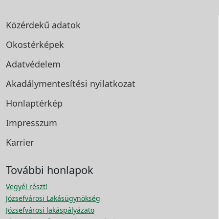
Közérdekű adatok
Okostérképek
Adatvédelem
Akadálymentesítési
nyilatkozat
Honlaptérkép
Impresszum
Karrier
További honlapok
Vegyél részt!
Józsefvárosi Lakásügynökség
Józsefvárosi lakáspályázato