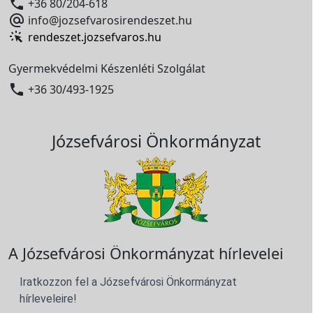

+36 80/204-618

info@jozsefvarosirendeszet.hu
rendeszet.jozsefvaros.hu
Gyermekvédelmi Készenléti Szolgálat

+36 30/493-1925
Józsefvárosi Önkormányzat
A Józsefvárosi Önkormányzat hírlevelei
Iratkozzon fel a Józsefvárosi Önkormányzat
hírleveleire!