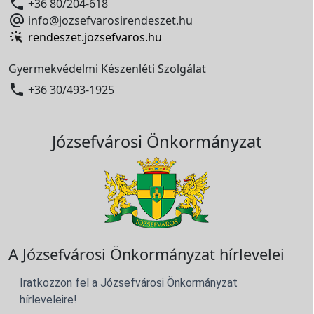

+36 80/204-618

info@jozsefvarosirendeszet.hu
rendeszet.jozsefvaros.hu
Gyermekvédelmi Készenléti Szolgálat

+36 30/493-1925
Józsefvárosi Önkormányzat
A Józsefvárosi Önkormányzat hírlevelei
Iratkozzon fel a Józsefvárosi Önkormányzat
hírleveleire!