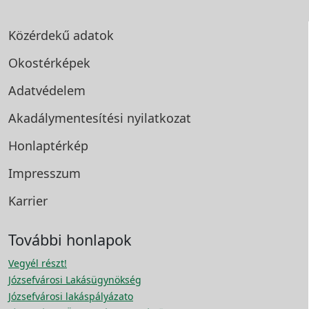
Közérdekű adatok
Okostérképek
Adatvédelem
Akadálymentesítési
nyilatkozat
Honlaptérkép
Impresszum
Karrier
További honlapok
Vegyél részt!
Józsefvárosi Lakásügynökség
Józsefvárosi lakáspályázato