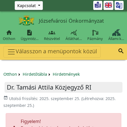
Ugrás a fő tartalomra

Kapcsolat
Józsefvárosi Önkormányzat




Otthon
Ügyintéz…
Részvétel
Átláthat…
Pázmány
Állami k…
Válasszon a menüpontok közül

Otthon
Hirdetőtábla
Hirdetmények
Dr. Tamási Attila Közjegyző RI
event_available
Utolsó frissítés:
2025. szeptember 25.
(Létrehozva:
2025.
szeptember 25.
)
Figyelem!