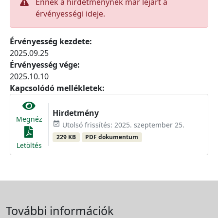
Ennek a hirdetménynek már lejárt a
érvényességi ideje.
Érvényesség kezdete:
2025.09.25
Érvényesség vége:
2025.10.10
Kapcsolódó mellékletek:
Hirdetmény
Megnéz
event_available
Utolsó frissítés: 2025. szeptember 25.
229 KB
PDF dokumentum
Letöltés
További információk