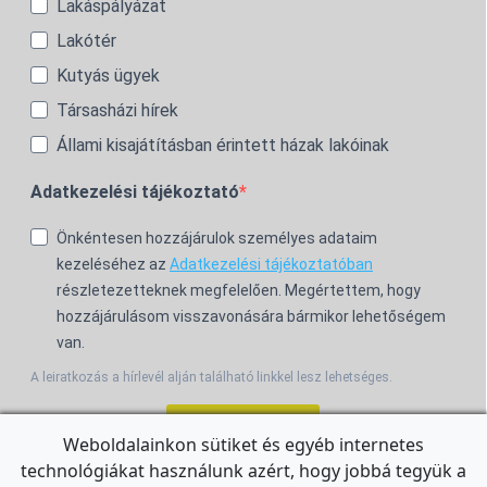
Lakáspályázat
Lakótér
Kutyás ügyek
Társasházi hírek
Állami kisajátításban érintett házak lakóinak
Adatkezelési tájékoztató
Önkéntesen hozzájárulok személyes adataim
kezeléséhez az
Adatkezelési tájékoztatóban
részletezetteknek megfelelően. Megértettem, hogy
hozzájárulásom visszavonására bármikor lehetőségem
van.
A leiratkozás a hírlevél alján található linkkel lesz lehetséges.
Feliratkozom!
Weboldalainkon sütiket és egyéb internetes
technológiákat használunk azért, hogy jobbá tegyük a
For the English Newsletter, click
HERE.