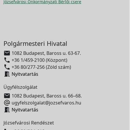
Józsefvárosi Önkormányzati Bérlői csere
Polgármesteri Hivatal

1082 Budapest, Baross u. 63-67.

+36 1/459-2100 (Központ)

+36 80/277-256 (Zöld szám)

Nyitvatartás
Ügyfélszolgálat

1082 Budapest, Baross u. 66–68.

ugyfelszolgalat@jozsefvaros.hu

Nyitvatartás
Józsefvárosi Rendészet