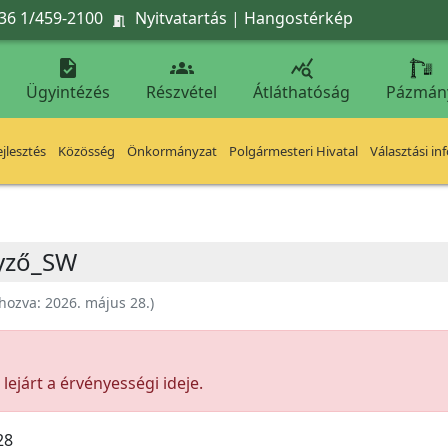
36 1/459-2100
Nyitvatartás
|
Hangostérkép




Ügyintézés
Részvétel
Átláthatóság
Pázmán
jlesztés
Közösség
Önkormányzat
Polgármesteri Hivatal
Választási in
gyző_SW
ehozva:
2026. május 28.
)
ejárt a érvényességi ideje.
28