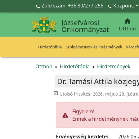
Ugrás a fő tartalomra
Zöld szám: +36 80/277-256
Központ: +



Józsefvárosi
Önkormányzat
Otthon
Hirdetőtábla
Szolgáltatások és intézmények
Városfe
Otthon
Hirdetőtábla
Hirdetmények
Dr. Tamási Attila közje
event_available
Utolsó frissítés:
2026. május 28.
(Létr
Figyelem!
Ennek a hirdetménynek már l
Érvényesség kezdete:
2026.05.