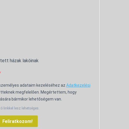
ntett házak lakóinak
 személyes adataim kezeléséhez az
Adatkezelési
tteknek megfelelően. Megértettem, hogy
ására bármikor lehetőségem van.
tó linkkel lesz lehetséges.
Feliratkozom!