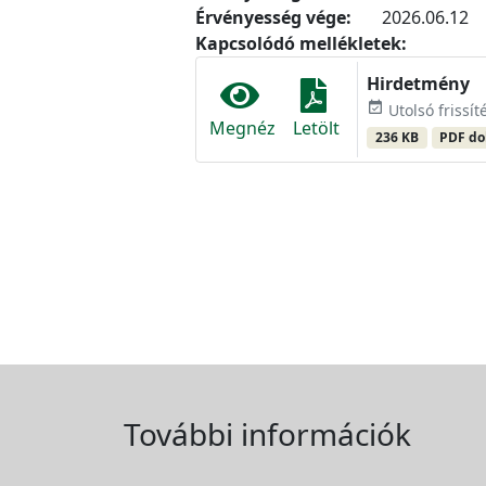
Érvényesség vége:
2026.06.12
Kapcsolódó mellékletek:
Hirdetmény
event_available
Utolsó frissít
Megnéz
Letölt
236 KB
PDF d
További információk