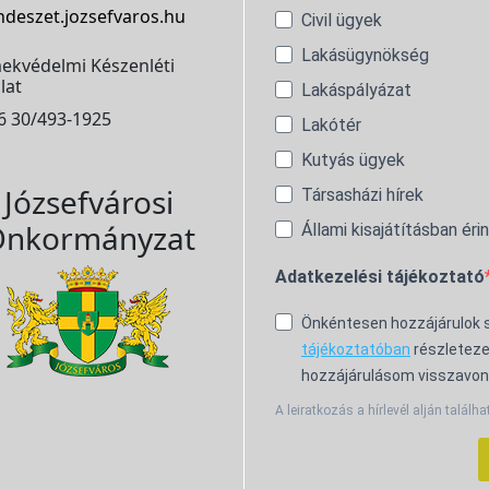
ndeszet.jozsefvaros.hu
Civil ügyek
Lakásügynökség
ekvédelmi Készenléti
lat
Lakáspályázat
6 30/493-1925
Lakótér
Kutyás ügyek
Józsefvárosi
Társasházi hírek
nkormányzat
Állami kisajátításban éri
Adatkezelési tájékoztató
Önkéntesen hozzájárulok
tájékoztatóban
részleteze
hozzájárulásom visszavon
A leiratkozás a hírlevél alján találha