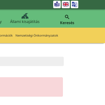


y
Állami kisajátítás
Keresés
formációk
Nemzetiségi Önkormányzatok