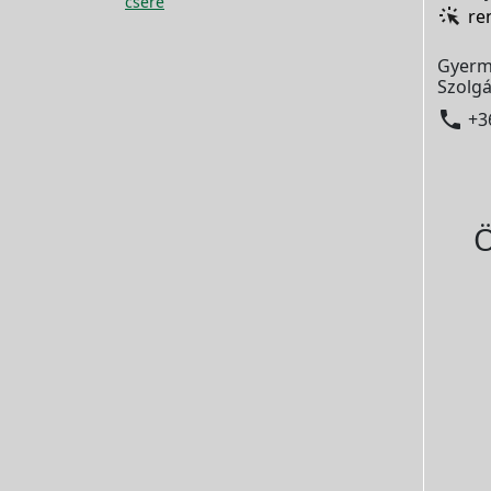
csere
re
Gyerm
Szolgá

+3
Ö