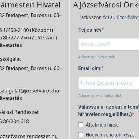
ármesteri Hivatal
A Józsefvárosi Önk
2 Budapest, Baross u. 63-
Iratkozzon fel a Józsefváro
 1/459-2100 (Központ)
Teljes név
 80/277-256 (Zöld szám)
itvatartás
Adja meg teljes nevét!
szolgálat
2 Budapest, Baross u. 66–
Email cím:
szolgalat@jozsefvaros.hu
Adja meg az email címét!
itvatartás
Válassza ki azokat a témá
városi Rendészet
hírlevelet megjelölhet.)
6 80/204-618
Általános hírek
Hogyan vehetek részt
ozsefvarosirendeszet.hu