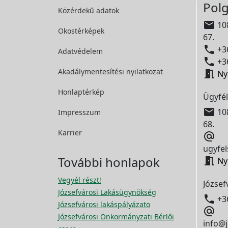
Polg
Közérdekű adatok

108
Okostérképek
67.

+36
Adatvédelem

+36
Akadálymentesítési
nyilatkozat

Ny
Honlaptérkép
Ügyfél

108
Impresszum
68.
Karrier

ugyfel
További honlapok

Ny
Vegyél részt!
József
Józsefvárosi Lakásügynökség

+3
Józsefvárosi lakáspályázato

Józsefvárosi Önkormányzati Bérlői
info@j