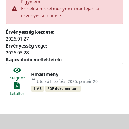
Figyelem!
Ennek a hirdetménynek már lejárt a
érvényességi ideje.
Érvényesség kezdete:
2026.01.27
Érvényesség vége:
2026.03.28
Kapcsolódó mellékletek:
Hirdetmény
Megnéz
event_available
Utolsó frissítés: 2026. január 26.
1 MB
PDF dokumentum
Letöltés