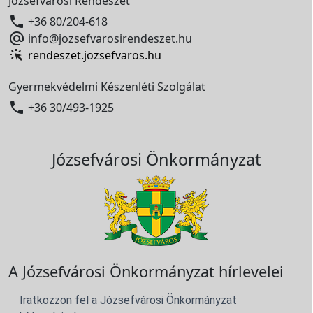
Józsefvárosi Rendészet

+36 80/204-618

info@jozsefvarosirendeszet.hu
rendeszet.jozsefvaros.hu
Gyermekvédelmi Készenléti Szolgálat

+36 30/493-1925
Józsefvárosi Önkormányzat
A Józsefvárosi Önkormányzat hírlevelei
Iratkozzon fel a Józsefvárosi Önkormányzat