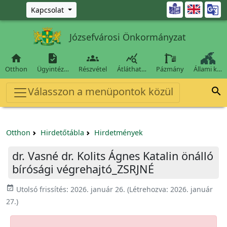
Ugrás a fő tartalomra

Kapcsolat
Józsefvárosi Önkormányzat




Otthon
Ügyintéz…
Részvétel
Átláthat…
Pázmány
Állami k…
Válasszon a menüpontok közül

Otthon
Hirdetőtábla
Hirdetmények
dr. Vasné dr. Kolits Ágnes Katalin önálló
bírósági végrehajtó_ZSRJNÉ
event_available
Utolsó frissítés:
2026. január 26.
(Létrehozva:
2026. január
27.
)