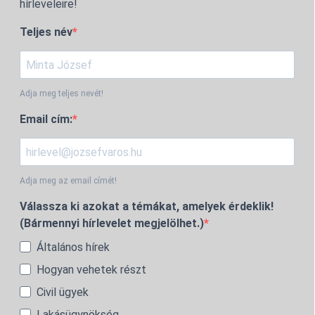
hírleveleire!
Teljes név
Adja meg teljes nevét!
Email cím:
Adja meg az email címét!
Válassza ki azokat a témákat, amelyek érdeklik!
(Bármennyi hírlevelet megjelölhet.)
Általános hírek
Hogyan vehetek részt
Civil ügyek
Lakásügynökség