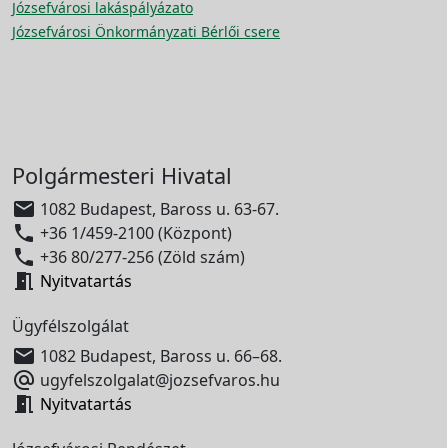
Józsefvárosi lakáspályázato
Józsefvárosi Önkormányzati Bérlői csere
Polgármesteri Hivatal

1082 Budapest, Baross u. 63-67.

+36 1/459-2100 (Központ)

+36 80/277-256 (Zöld szám)

Nyitvatartás
Ügyfélszolgálat

1082 Budapest, Baross u. 66–68.

ugyfelszolgalat@jozsefvaros.hu

Nyitvatartás