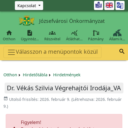
Ugrás a fő tartalomra

Kapcsolat
Józsefvárosi Önkormányzat




Otthon
Ügyintéz…
Részvétel
Átláthat…
Pázmány
Állami k…
Válasszon a menüpontok közül

Otthon
Hirdetőtábla
Hirdetmények
Dr. Vékás Szilvia Végrehajtói Irodája_VA
event_available
Utolsó frissítés:
2026. február 9.
(Létrehozva:
2026. február
9.
)
Figyelem!