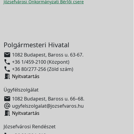
Józsefvárosi Önkormányzati Bérlői csere
Polgármesteri Hivatal

1082 Budapest, Baross u. 63-67.

+36 1/459-2100 (Központ)

+36 80/277-256 (Zöld szám)

Nyitvatartás
Ügyfélszolgálat

1082 Budapest, Baross u. 66–68.

ugyfelszolgalat@jozsefvaros.hu

Nyitvatartás
Józsefvárosi Rendészet