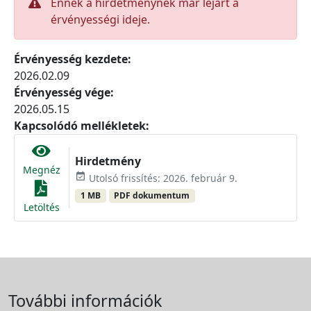
Ennek a hirdetménynek már lejárt a
érvényességi ideje.
Érvényesség kezdete:
2026.02.09
Érvényesség vége:
2026.05.15
Kapcsolódó mellékletek:
Hirdetmény
Megnéz
event_available
Utolsó frissítés: 2026. február 9.
1 MB
PDF dokumentum
Letöltés
További információk