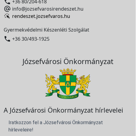

+36 80/204-618

info@jozsefvarosirendeszet.hu
rendeszet.jozsefvaros.hu
Gyermekvédelmi Készenléti Szolgálat

+36 30/493-1925
Józsefvárosi Önkormányzat
A Józsefvárosi Önkormányzat hírlevelei
Iratkozzon fel a Józsefvárosi Önkormányzat
hírleveleire!