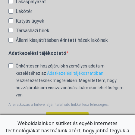
Lakáspályázat
Lakótér
Kutyás ügyek
Társasházi hírek
Állami kisajátításban érintett házak lakóinak
Adatkezelési tájékoztató
Önkéntesen hozzájárulok személyes adataim
kezeléséhez az
Adatkezelési tájékoztatóban
részletezetteknek megfelelően. Megértettem, hogy
hozzájárulásom visszavonására bármikor lehetőségem
van.
A leiratkozás a hírlevél alján található linkkel lesz lehetséges.
Feliratkozom!
Weboldalainkon sütiket és egyéb internetes
technológiákat használunk azért, hogy jobbá tegyük a
For the English Newsletter, click
HERE.