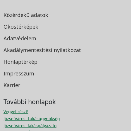
Közérdekű adatok
Okostérképek
Adatvédelem
Akadálymentesítési
nyilatkozat
Honlaptérkép
Impresszum
Karrier
További honlapok
Vegyél részt!
Józsefvárosi Lakásügynökség
Józsefvárosi lakáspályázato