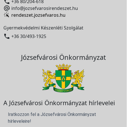

+36 80/204-618

info@jozsefvarosirendeszet.hu
rendeszet.jozsefvaros.hu
Gyermekvédelmi Készenléti Szolgálat

+36 30/493-1925
Józsefvárosi Önkormányzat
A Józsefvárosi Önkormányzat hírlevelei
Iratkozzon fel a Józsefvárosi Önkormányzat
hírleveleire!