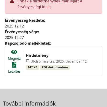
Ennek a hirdetménynek már lejárt a
érvényességi ideje.
Érvényesség kezdete:
2025.12.12
Érvényesség vége:
2025.12.27
Kapcsolódó mellékletek:
Hirdetmény
Megnéz
event_available
Utolsó frissítés: 2025. december 12.
147 KB
PDF dokumentum
Letöltés
További információk