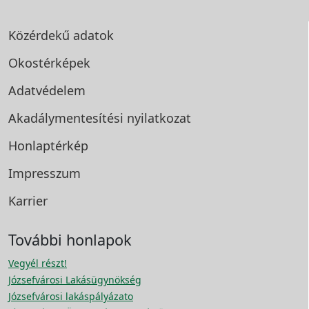
Közérdekű adatok
Okostérképek
Adatvédelem
Akadálymentesítési
nyilatkozat
Honlaptérkép
Impresszum
Karrier
További honlapok
Vegyél részt!
Józsefvárosi Lakásügynökség
Józsefvárosi lakáspályázato