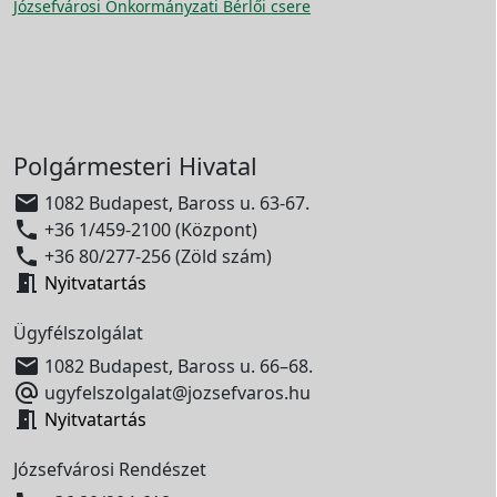
Józsefvárosi Önkormányzati Bérlői csere
Polgármesteri Hivatal

1082 Budapest, Baross u. 63-67.

+36 1/459-2100 (Központ)

+36 80/277-256 (Zöld szám)

Nyitvatartás
Ügyfélszolgálat

1082 Budapest, Baross u. 66–68.

ugyfelszolgalat@jozsefvaros.hu

Nyitvatartás
Józsefvárosi Rendészet