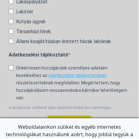
Lakáspályázat
Lakótér
Kutyás ügyek
Társasházi hírek
Állami kisajátításban érintett házak lakóinak
Adatkezelési tájékoztató
Önkéntesen hozzájárulok személyes adataim
kezeléséhez az
Adatkezelési tájékoztatóban
részletezetteknek megfelelően. Megértettem, hogy
hozzájárulásom visszavonására bármikor lehetőségem
van.
A leiratkozás a hírlevél alján található linkkel lesz lehetséges.
Feliratkozom!
Weboldalainkon sütiket és egyéb internetes
technológiákat használunk azért, hogy jobbá tegyük a
For the English Newsletter, click
HERE.