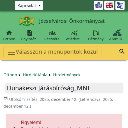
Ugrás a fő tartalomra

Kapcsolat
Józsefvárosi Önkormányzat




Otthon
Ügyintéz…
Részvétel
Átláthat…
Pázmány
Állami k…
Válasszon a menüpontok közül

Otthon
Hirdetőtábla
Hirdetmények
Dunakeszi Járásbíróság_MNI
event_available
Utolsó frissítés:
2025. december 12.
(Létrehozva:
2025.
december 12.
)
Figyelem!