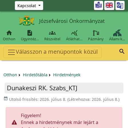
Ugrás a fő tartalomra

Kapcsolat
Józsefvárosi Önkormányzat




Otthon
Ügyintéz…
Részvétel
Átláthat…
Pázmány
Állami k…
Válasszon a menüpontok közül

Otthon
Hirdetőtábla
Hirdetmények
Dunakeszi RK. Szabs_KTJ
event_available
Utolsó frissítés:
2026. július 8.
(Létrehozva:
2026. július 8.
)
Figyelem!
Ennek a hirdetménynek már lejárt a