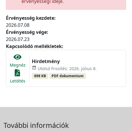
érvényességi ideje.
Érvényesség kezdete:
2026.07.08
Érvényesség vége:
2026.07.23
Kapcsolódó mellékletek:
Hirdetmény
Megnéz
event_available
Utolsó frissítés: 2026. július 8.
898 KB
PDF dokumentum
Letöltés
További információk