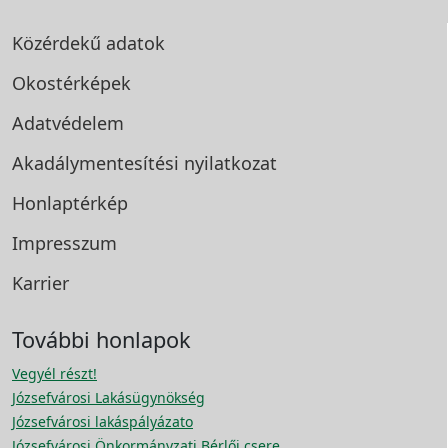
Közérdekű adatok
Okostérképek
Adatvédelem
Akadálymentesítési
nyilatkozat
Honlaptérkép
Impresszum
Karrier
További honlapok
Vegyél részt!
Józsefvárosi Lakásügynökség
Józsefvárosi lakáspályázato
Józsefvárosi Önkormányzati Bérlői csere