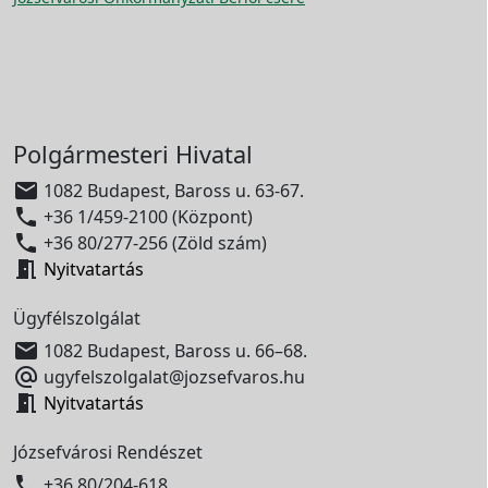
Polgármesteri Hivatal

1082 Budapest, Baross u. 63-67.

+36 1/459-2100 (Központ)

+36 80/277-256 (Zöld szám)

Nyitvatartás
Ügyfélszolgálat

1082 Budapest, Baross u. 66–68.

ugyfelszolgalat@jozsefvaros.hu

Nyitvatartás
Józsefvárosi Rendészet

+36 80/204-618