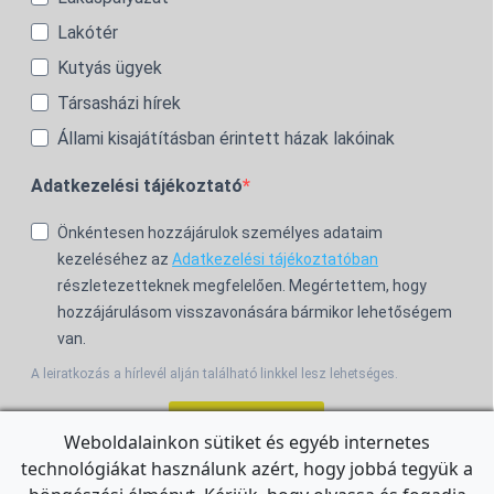
Lakótér
Kutyás ügyek
Társasházi hírek
Állami kisajátításban érintett házak lakóinak
Adatkezelési tájékoztató
Önkéntesen hozzájárulok személyes adataim
kezeléséhez az
Adatkezelési tájékoztatóban
részletezetteknek megfelelően. Megértettem, hogy
hozzájárulásom visszavonására bármikor lehetőségem
van.
A leiratkozás a hírlevél alján található linkkel lesz lehetséges.
Feliratkozom!
Weboldalainkon sütiket és egyéb internetes
technológiákat használunk azért, hogy jobbá tegyük a
For the English Newsletter, click
HERE.