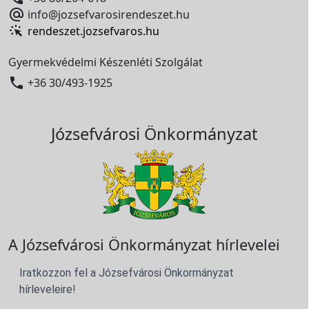

info@jozsefvarosirendeszet.hu
rendeszet.jozsefvaros.hu
Gyermekvédelmi Készenléti Szolgálat

+36 30/493-1925
Józsefvárosi Önkormányzat
A Józsefvárosi Önkormányzat hírlevelei
Iratkozzon fel a Józsefvárosi Önkormányzat
hírleveleire!