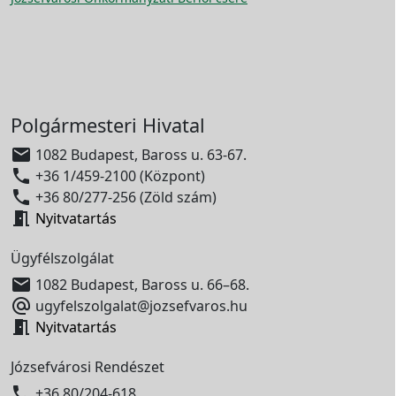
Polgármesteri Hivatal

1082 Budapest, Baross u. 63-67.

+36 1/459-2100 (Központ)

+36 80/277-256 (Zöld szám)

Nyitvatartás
Ügyfélszolgálat

1082 Budapest, Baross u. 66–68.

ugyfelszolgalat@jozsefvaros.hu

Nyitvatartás
Józsefvárosi Rendészet

+36 80/204-618