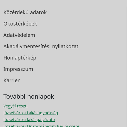
Közérdekű adatok
Okostérképek
Adatvédelem
Akadálymentesítési
nyilatkozat
Honlaptérkép
Impresszum
Karrier
További honlapok
Vegyél részt!
Józsefvárosi Lakásügynökség
Józsefvárosi lakáspályázato
Józsefvárosi Önkormányzati Bérlői csere