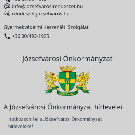

info@jozsefvarosirendeszet.hu
rendeszet.jozsefvaros.hu
Gyermekvédelmi Készenléti Szolgálat

+36 30/493-1925
Józsefvárosi Önkormányzat
A Józsefvárosi Önkormányzat hírlevelei
Iratkozzon fel a Józsefvárosi Önkormányzat
hírleveleire!