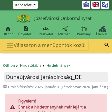
Ugrás a fő tartalomra

Kapcsolat
Józsefvárosi Önkormányzat




Otthon
Ügyintéz…
Részvétel
Átláthat…
Pázmány
Állami k…
Válasszon a menüpontok közül

Otthon
Hirdetőtábla
Hirdetmények
Dunaújvárosi Járásbíróság_DE
event_available
Utolsó frissítés:
2026. január 8.
(Létrehozva:
2026. január 8.
)
Figyelem!
Ennek a hirdetménynek már lejárt a