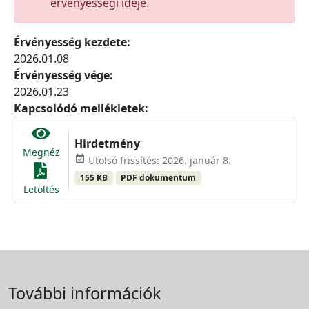
érvényességi ideje.
Érvényesség kezdete:
2026.01.08
Érvényesség vége:
2026.01.23
Kapcsolódó mellékletek:
Hirdetmény
Megnéz
event_available
Utolsó frissítés: 2026. január 8.
155 KB
PDF dokumentum
Letöltés
További információk