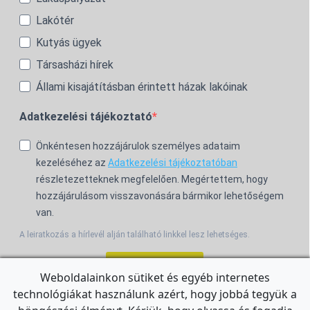
Lakótér
Kutyás ügyek
Társasházi hírek
Állami kisajátításban érintett házak lakóinak
Adatkezelési tájékoztató
Önkéntesen hozzájárulok személyes adataim
kezeléséhez az
Adatkezelési tájékoztatóban
részletezetteknek megfelelően. Megértettem, hogy
hozzájárulásom visszavonására bármikor lehetőségem
van.
A leiratkozás a hírlevél alján található linkkel lesz lehetséges.
Feliratkozom!
Weboldalainkon sütiket és egyéb internetes
technológiákat használunk azért, hogy jobbá tegyük a
For the English Newsletter, click
HERE.