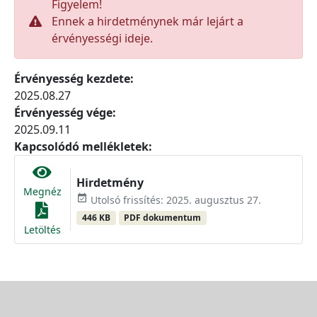
Figyelem!
Ennek a hirdetménynek már lejárt a
érvényességi ideje.
Érvényesség kezdete:
2025.08.27
Érvényesség vége:
2025.09.11
Kapcsolódó mellékletek:
Hirdetmény
Megnéz
event_available
Utolsó frissítés: 2025. augusztus 27.
446 KB
PDF dokumentum
Letöltés