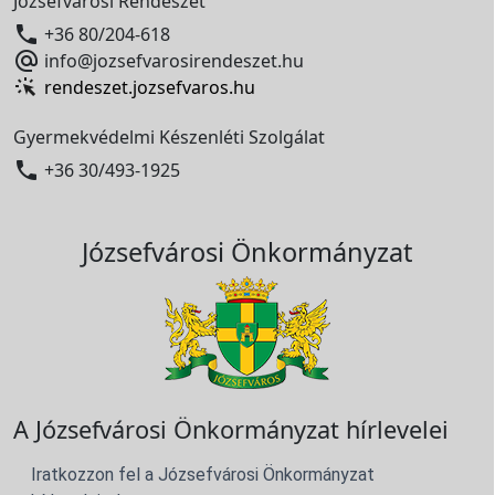
Józsefvárosi Rendészet

+36 80/204-618

info@jozsefvarosirendeszet.hu
rendeszet.jozsefvaros.hu
Gyermekvédelmi Készenléti Szolgálat

+36 30/493-1925
Józsefvárosi Önkormányzat
A Józsefvárosi Önkormányzat hírlevelei
Iratkozzon fel a Józsefvárosi Önkormányzat