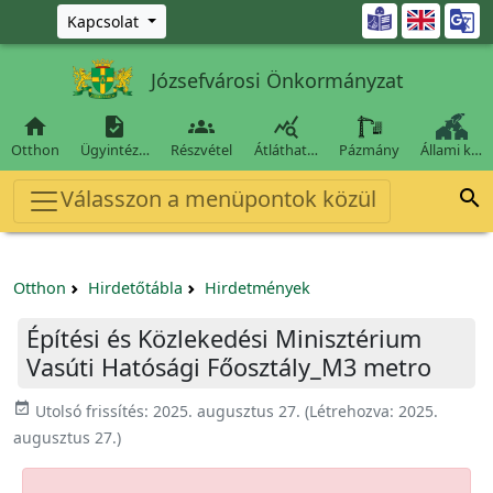
Ugrás a fő tartalomra

Kapcsolat
Józsefvárosi Önkormányzat




Otthon
Ügyintéz…
Részvétel
Átláthat…
Pázmány
Állami k…
Válasszon a menüpontok közül

Otthon
Hirdetőtábla
Hirdetmények
Építési és Közlekedési Minisztérium
Vasúti Hatósági Főosztály_M3 metro
event_available
Utolsó frissítés:
2025. augusztus 27.
(Létrehozva:
2025.
augusztus 27.
)