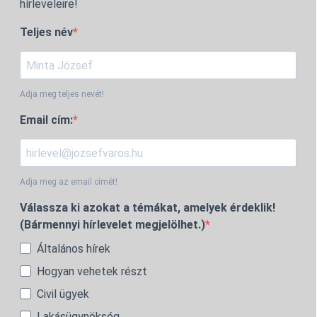
hírleveleire!
Teljes név
Adja meg teljes nevét!
Email cím:
Adja meg az email címét!
Válassza ki azokat a témákat, amelyek érdeklik!
(Bármennyi hírlevelet megjelölhet.)
Általános hírek
Hogyan vehetek részt
Civil ügyek
Lakásügynökség