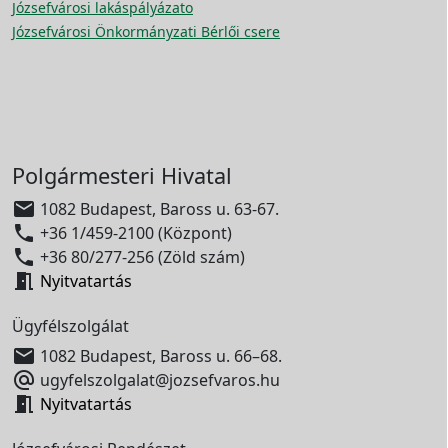
Józsefvárosi lakáspályázato
Józsefvárosi Önkormányzati Bérlői csere
Polgármesteri Hivatal

1082 Budapest, Baross u. 63-67.

+36 1/459-2100 (Központ)

+36 80/277-256 (Zöld szám)

Nyitvatartás
Ügyfélszolgálat

1082 Budapest, Baross u. 66–68.

ugyfelszolgalat@jozsefvaros.hu

Nyitvatartás