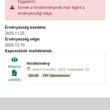
Figyelem!
Ennek a hirdetménynek már lejárt a
érvényességi ideje.
Érvényesség kezdete:
2025.11.25
Érvényesség vége:
2025.12.10
Kapcsolódó mellékletek:
Hirdetmény
Megnéz
event_available
Utolsó frissítés: 2025. november 25.
364 KB
PDF dokumentum
Letöltés