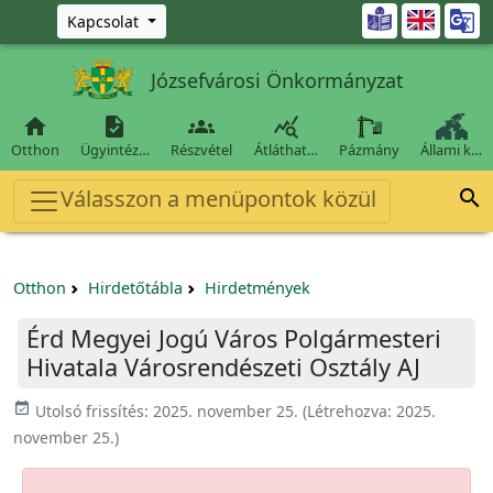
Ugrás a fő tartalomra

Kapcsolat
Józsefvárosi Önkormányzat




Otthon
Ügyintéz…
Részvétel
Átláthat…
Pázmány
Állami k…
Válasszon a menüpontok közül

Otthon
Hirdetőtábla
Hirdetmények
Érd Megyei Jogú Város Polgármesteri
Hivatala Városrendészeti Osztály AJ
event_available
Utolsó frissítés:
2025. november 25.
(Létrehozva:
2025.
november 25.
)