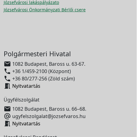
Józsefvárosi lakáspályázato
Józsefvárosi Önkormányzati Bérlői csere
Polgármesteri Hivatal

1082 Budapest, Baross u. 63-67.

+36 1/459-2100 (Központ)

+36 80/277-256 (Zöld szám)

Nyitvatartás
Ügyfélszolgálat

1082 Budapest, Baross u. 66–68.

ugyfelszolgalat@jozsefvaros.hu

Nyitvatartás