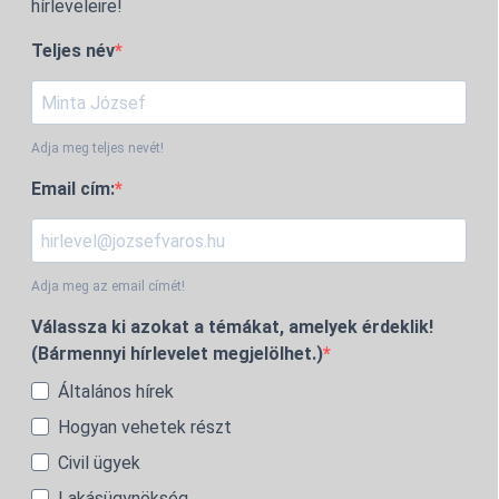
hírleveleire!
Teljes név
Adja meg teljes nevét!
Email cím:
Adja meg az email címét!
Válassza ki azokat a témákat, amelyek érdeklik!
(Bármennyi hírlevelet megjelölhet.)
Általános hírek
Hogyan vehetek részt
Civil ügyek
Lakásügynökség