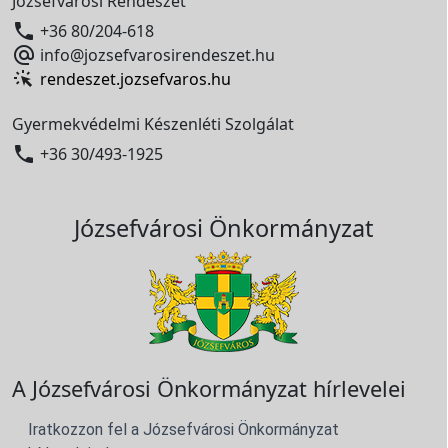
Józsefvárosi Rendészet

+36 80/204-618

info@jozsefvarosirendeszet.hu
rendeszet.jozsefvaros.hu
Gyermekvédelmi Készenléti Szolgálat

+36 30/493-1925
Józsefvárosi Önkormányzat
A Józsefvárosi Önkormányzat hírlevelei
Iratkozzon fel a Józsefvárosi Önkormányzat