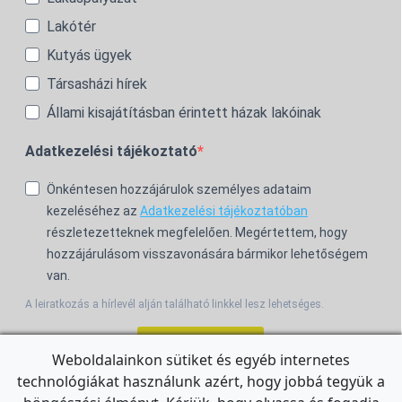
Lakótér
Kutyás ügyek
Társasházi hírek
Állami kisajátításban érintett házak lakóinak
Adatkezelési tájékoztató
Önkéntesen hozzájárulok személyes adataim
kezeléséhez az
Adatkezelési tájékoztatóban
részletezetteknek megfelelően. Megértettem, hogy
hozzájárulásom visszavonására bármikor lehetőségem
van.
A leiratkozás a hírlevél alján található linkkel lesz lehetséges.
Feliratkozom!
Weboldalainkon sütiket és egyéb internetes
technológiákat használunk azért, hogy jobbá tegyük a
For the English Newsletter, click
HERE.