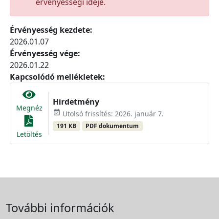
érvényességi ideje.
Érvényesség kezdete:
2026.01.07
Érvényesség vége:
2026.01.22
Kapcsolódó mellékletek:
Hirdetmény
Megnéz
event_available
Utolsó frissítés: 2026. január 7.
191 KB
PDF dokumentum
Letöltés
További információk