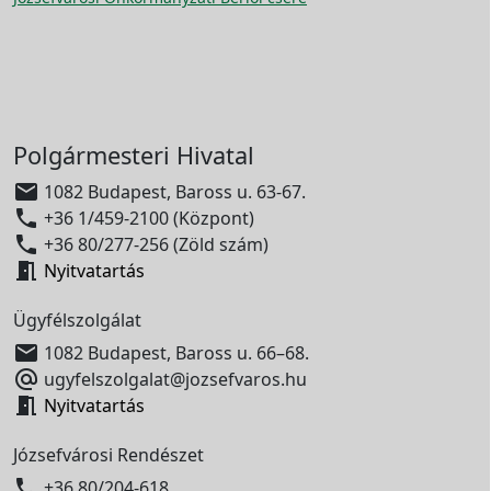
Polgármesteri Hivatal

1082 Budapest, Baross u. 63-67.

+36 1/459-2100 (Központ)

+36 80/277-256 (Zöld szám)

Nyitvatartás
Ügyfélszolgálat

1082 Budapest, Baross u. 66–68.

ugyfelszolgalat@jozsefvaros.hu

Nyitvatartás
Józsefvárosi Rendészet

+36 80/204-618