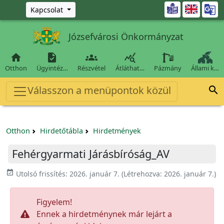
Ugrás a fő tartalomra

Kapcsolat
Józsefvárosi Önkormányzat




Otthon
Ügyintéz…
Részvétel
Átláthat…
Pázmány
Állami k…
Válasszon a menüpontok közül

Otthon
Hirdetőtábla
Hirdetmények
Fehérgyarmati Járásbíróság_AV
event_available
Utolsó frissítés:
2026. január 7.
(Létrehozva:
2026. január 7.
)
Figyelem!
Ennek a hirdetménynek már lejárt a