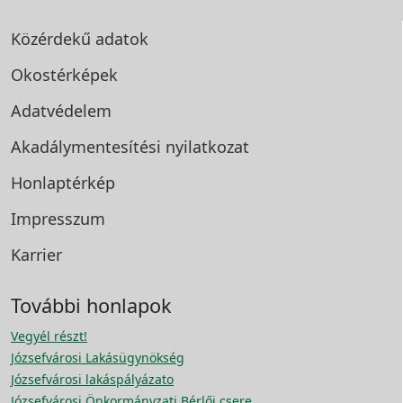
Közérdekű adatok
Okostérképek
Adatvédelem
Akadálymentesítési
nyilatkozat
Honlaptérkép
Impresszum
Karrier
További honlapok
Vegyél részt!
Józsefvárosi Lakásügynökség
Józsefvárosi lakáspályázato
Józsefvárosi Önkormányzati Bérlői csere