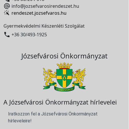

info@jozsefvarosirendeszet.hu
rendeszet.jozsefvaros.hu
Gyermekvédelmi Készenléti Szolgálat

+36 30/493-1925
Józsefvárosi Önkormányzat
A Józsefvárosi Önkormányzat hírlevelei
Iratkozzon fel a Józsefvárosi Önkormányzat
hírleveleire!