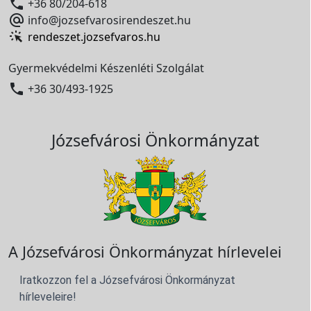

+36 80/204-618

info@jozsefvarosirendeszet.hu
rendeszet.jozsefvaros.hu
Gyermekvédelmi Készenléti Szolgálat

+36 30/493-1925
Józsefvárosi Önkormányzat
A Józsefvárosi Önkormányzat hírlevelei
Iratkozzon fel a Józsefvárosi Önkormányzat
hírleveleire!