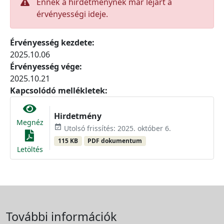
Ennek a hirdetménynek már lejárt a
érvényességi ideje.
Érvényesség kezdete:
2025.10.06
Érvényesség vége:
2025.10.21
Kapcsolódó mellékletek:
Hirdetmény
Megnéz
event_available
Utolsó frissítés: 2025. október 6.
115 KB
PDF dokumentum
Letöltés
További információk