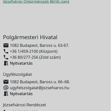
Józsefvárosi Önkormányzati Bérlői csere
Polgármesteri Hivatal

1082 Budapest, Baross u. 63-67.

+36 1/459-2100 (Központ)

+36 80/277-256 (Zöld szám)

Nyitvatartás
Ügyfélszolgálat

1082 Budapest, Baross u. 66–68.

ugyfelszolgalat@jozsefvaros.hu

Nyitvatartás
Józsefvárosi Rendészet