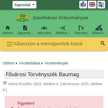
Ugrás a fő tartalomra

Kapcsolat
Józsefvárosi Önkormányzat




Otthon
Ügyintéz…
Részvétel
Átláthat…
Pázmány
Állami k…
Válasszon a menüpontok közül

Otthon
Hirdetőtábla
Hirdetmények
Fővárosi Törvényszék Baumag
event_available
Utolsó frissítés:
2025. október 6.
(Létrehozva:
2025. október
6.
)
Figyelem!