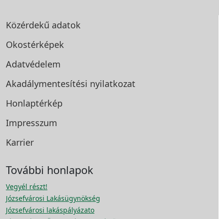
Közérdekű adatok
Okostérképek
Adatvédelem
Akadálymentesítési
nyilatkozat
Honlaptérkép
Impresszum
Karrier
További honlapok
Vegyél részt!
Józsefvárosi Lakásügynökség
Józsefvárosi lakáspályázato