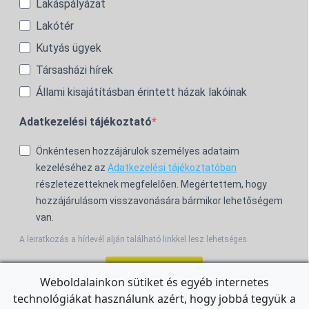
Lakáspályázat
Lakótér
Kutyás ügyek
Társasházi hírek
Állami kisajátításban érintett házak lakóinak
Adatkezelési tájékoztató
Önkéntesen hozzájárulok személyes adataim
kezeléséhez az
Adatkezelési tájékoztatóban
részletezetteknek megfelelően. Megértettem, hogy
hozzájárulásom visszavonására bármikor lehetőségem
van.
A leiratkozás a hírlevél alján található linkkel lesz lehetséges.
Feliratkozom!
Weboldalainkon sütiket és egyéb internetes
technológiákat használunk azért, hogy jobbá tegyük a
For the English Newsletter, click
HERE.