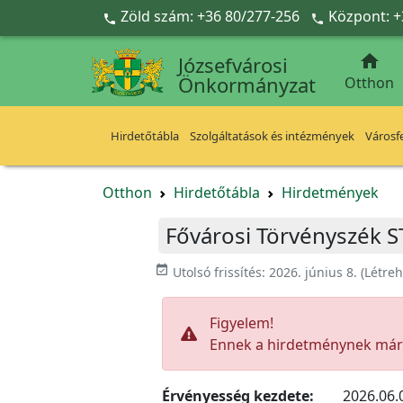
Ugrás a fő tartalomra
Zöld szám: +36 80/277-256
Központ: +



Józsefvárosi
Önkormányzat
Otthon
Hirdetőtábla
Szolgáltatások és intézmények
Városfe
Otthon
Hirdetőtábla
Hirdetmények
Fővárosi Törvényszék S
event_available
Utolsó frissítés:
2026. június 8.
(Létre
Figyelem!
Ennek a hirdetménynek már l
Érvényesség kezdete:
2026.06.