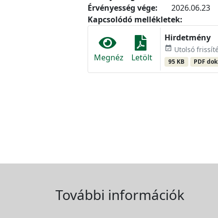
Érvényesség vége:
2026.06.23
Kapcsolódó mellékletek:
Hirdetmény
event_available
Utolsó frissít
Megnéz
Letölt
95 KB
PDF do
További információk