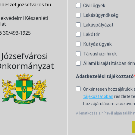
ndeszet.jozsefvaros.hu
Civil ügyek
Lakásügynökség
ekvédelmi Készenléti
lat
Lakáspályázat
6 30/493-1925
Lakótér
Kutyás ügyek
Józsefvárosi
Társasházi hírek
nkormányzat
Állami kisajátításban éri
Adatkezelési tájékoztató
Önkéntesen hozzájárulok
tájékoztatóban
részleteze
hozzájárulásom visszavon
A leiratkozás a hírlevél alján találha