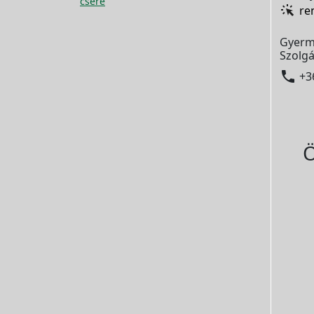
csere
re
Gyerm
Szolgá

+3
Ö