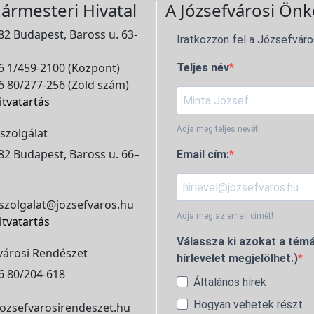
ármesteri Hivatal
A Józsefvárosi Önk
2 Budapest, Baross u. 63-
Iratkozzon fel a Józsefváro
 1/459-2100 (Központ)
Teljes név
 80/277-256 (Zöld szám)
itvatartás
Adja meg teljes nevét!
szolgálat
2 Budapest, Baross u. 66–
Email cím:
szolgalat@jozsefvaros.hu
Adja meg az email címét!
itvatartás
Válassza ki azokat a témá
városi Rendészet
hírlevelet megjelölhet.)
6 80/204-618
Általános hírek
Hogyan vehetek részt
ozsefvarosirendeszet.hu