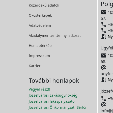
Polg
Közérdekű adatok

108
Okostérképek
67.

+36
Adatvédelem

+36
Akadálymentesítési
nyilatkozat

Ny
Honlaptérkép
Ügyfél

108
Impresszum
68.
Karrier

ugyfel
További honlapok

Ny
Vegyél részt!
József
Józsefvárosi Lakásügynökség

+3
Józsefvárosi lakáspályázato

Józsefvárosi Önkormányzati Bérlői
info@j