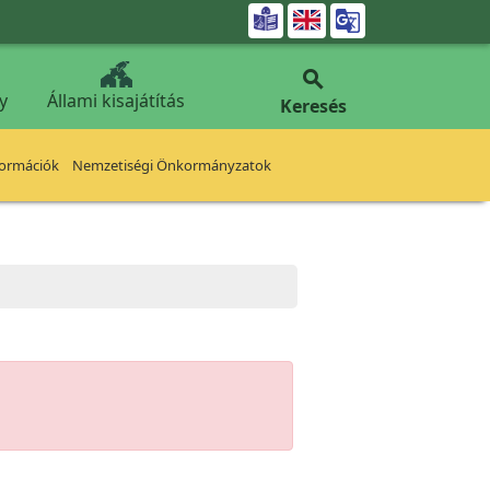


y
Állami kisajátítás
Keresés
formációk
Nemzetiségi Önkormányzatok