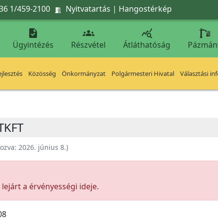
36 1/459-2100
Nyitvatartás
|
Hangostérkép




Ügyintézés
Részvétel
Átláthatóság
Pázmán
jlesztés
Közösség
Önkormányzat
Polgármesteri Hivatal
Választási in
TKFT
hozva:
2026. június 8.
)
ejárt a érvényességi ideje.
08