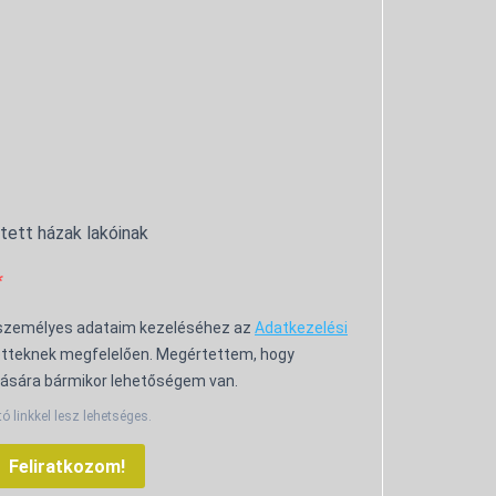
ntett házak lakóinak
 személyes adataim kezeléséhez az
Adatkezelési
tteknek megfelelően. Megértettem, hogy
ására bármikor lehetőségem van.
tó linkkel lesz lehetséges.
Feliratkozom!