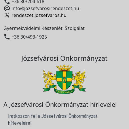

+36 80/204-618

info@jozsefvarosirendeszet.hu
rendeszet.jozsefvaros.hu
Gyermekvédelmi Készenléti Szolgálat

+36 30/493-1925
Józsefvárosi Önkormányzat
A Józsefvárosi Önkormányzat hírlevelei
Iratkozzon fel a Józsefvárosi Önkormányzat
hírleveleire!