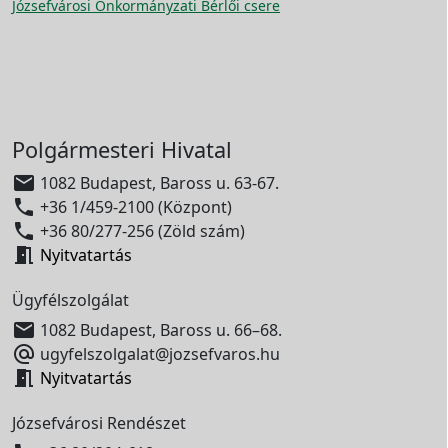
Józsefvárosi Önkormányzati Bérlői csere
Polgármesteri Hivatal

1082 Budapest, Baross u. 63-67.

+36 1/459-2100 (Központ)

+36 80/277-256 (Zöld szám)

Nyitvatartás
Ügyfélszolgálat

1082 Budapest, Baross u. 66–68.

ugyfelszolgalat@jozsefvaros.hu

Nyitvatartás
Józsefvárosi Rendészet