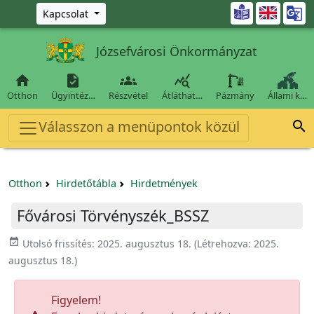
Ugrás a fő tartalomra

Kapcsolat
Józsefvárosi Önkormányzat




Otthon
Ügyintéz…
Részvétel
Átláthat…
Pázmány
Állami k…
Válasszon a menüpontok közül

Otthon
Hirdetőtábla
Hirdetmények
Fővárosi Törvényszék_BSSZ
event_available
Utolsó frissítés:
2025. augusztus 18.
(Létrehozva:
2025.
augusztus 18.
)
Figyelem!