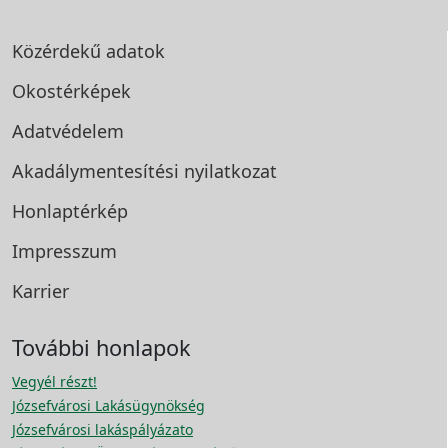
Közérdekű adatok
Okostérképek
Adatvédelem
Akadálymentesítési
nyilatkozat
Honlaptérkép
Impresszum
Karrier
További honlapok
Vegyél részt!
Józsefvárosi Lakásügynökség
Józsefvárosi lakáspályázato