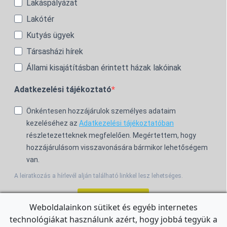
Lakáspályázat
Lakótér
Kutyás ügyek
Társasházi hírek
Állami kisajátításban érintett házak lakóinak
Adatkezelési tájékoztató
Önkéntesen hozzájárulok személyes adataim
kezeléséhez az
Adatkezelési tájékoztatóban
részletezetteknek megfelelően. Megértettem, hogy
hozzájárulásom visszavonására bármikor lehetőségem
van.
A leiratkozás a hírlevél alján található linkkel lesz lehetséges.
Feliratkozom!
Weboldalainkon sütiket és egyéb internetes
technológiákat használunk azért, hogy jobbá tegyük a
For the English Newsletter, click
HERE.