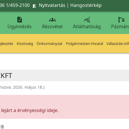
36 1/459-2100
Nyitvatartás
|
Hangostérkép




Ügyintézés
Részvétel
Átláthatóság
Pázmán
jlesztés
Közösség
Önkormányzat
Polgármesteri Hivatal
Választási in
CKFT
ehozva:
2026. május 18.
)
ejárt a érvényességi ideje.
18