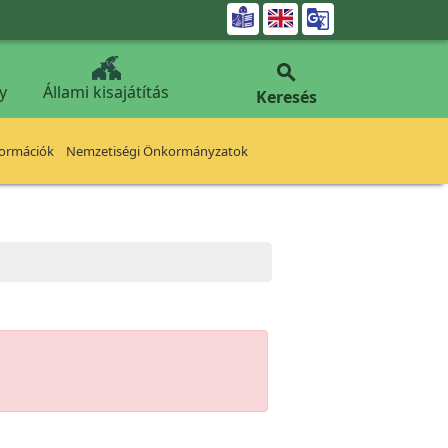


y
Állami kisajátítás
Keresés
formációk
Nemzetiségi Önkormányzatok