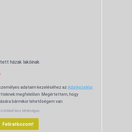
ntett házak lakóinak
 személyes adataim kezeléséhez az
Adatkezelési
tteknek megfelelően. Megértettem, hogy
ására bármikor lehetőségem van.
tó linkkel lesz lehetséges.
Feliratkozom!