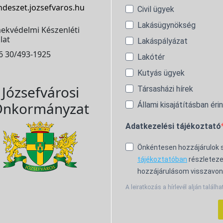
ndeszet.jozsefvaros.hu
Civil ügyek
Lakásügynökség
ekvédelmi Készenléti
lat
Lakáspályázat
6 30/493-1925
Lakótér
Kutyás ügyek
Józsefvárosi
Társasházi hírek
nkormányzat
Állami kisajátításban éri
Adatkezelési tájékoztató
Önkéntesen hozzájárulok
tájékoztatóban
részleteze
hozzájárulásom visszavon
A leiratkozás a hírlevél alján találha