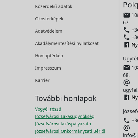
Polg
Közérdekű adatok

108
Okostérképek
67.

+36
Adatvédelem

+36
Akadálymentesítési
nyilatkozat

Ny
Honlaptérkép
Ügyfél

108
Impresszum
68.
Karrier

ugyfel
További honlapok

Ny
Vegyél részt!
József
Józsefvárosi Lakásügynökség

+3
Józsefvárosi lakáspályázato

Józsefvárosi Önkormányzati Bérlői
info@j