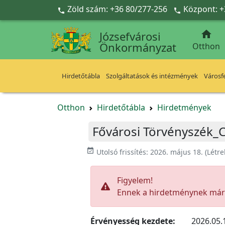
Ugrás a fő tartalomra
Zöld szám: +36 80/277-256
Központ: +



Józsefvárosi
Önkormányzat
Otthon
Hirdetőtábla
Szolgáltatások és intézmények
Városfe
Otthon
Hirdetőtábla
Hirdetmények
Fővárosi Törvényszék_
event_available
Utolsó frissítés:
2026. május 18.
(Létr
Figyelem!
Ennek a hirdetménynek már l
Érvényesség kezdete:
2026.05.