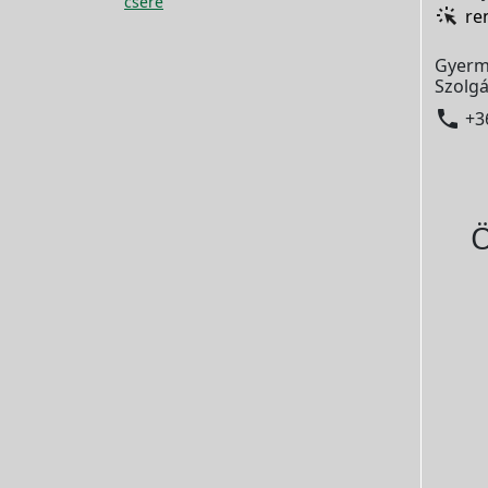
csere
re
Gyerm
Szolgá

+3
Ö