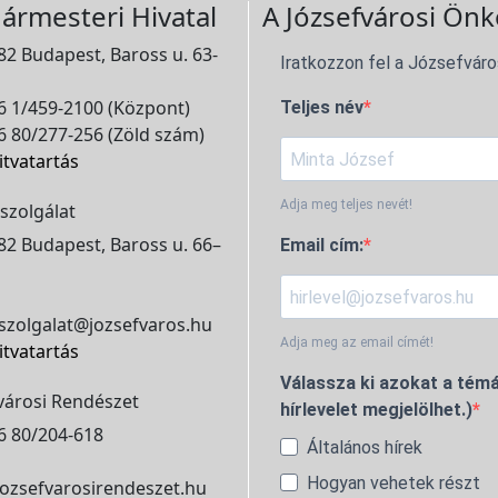
ármesteri Hivatal
A Józsefvárosi Önk
2 Budapest, Baross u. 63-
Iratkozzon fel a Józsefváro
 1/459-2100 (Központ)
Teljes név
 80/277-256 (Zöld szám)
itvatartás
Adja meg teljes nevét!
szolgálat
2 Budapest, Baross u. 66–
Email cím:
szolgalat@jozsefvaros.hu
Adja meg az email címét!
itvatartás
Válassza ki azokat a témá
városi Rendészet
hírlevelet megjelölhet.)
6 80/204-618
Általános hírek
Hogyan vehetek részt
ozsefvarosirendeszet.hu