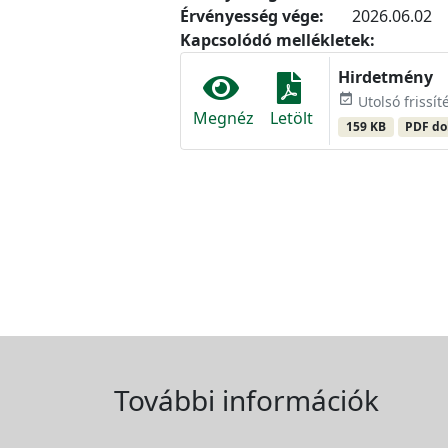
Érvényesség vége:
2026.06.02
Kapcsolódó mellékletek:
Hirdetmény
event_available
Utolsó frissít
Megnéz
Letölt
159 KB
PDF d
További információk