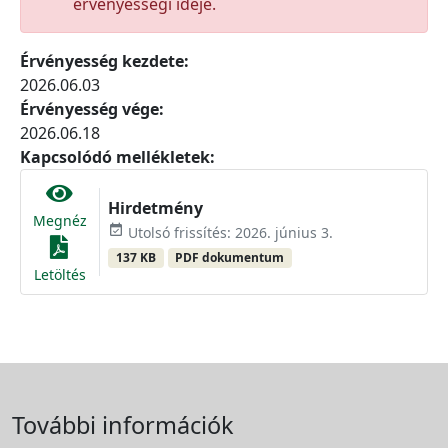
érvényességi ideje.
Érvényesség kezdete:
2026.06.03
Érvényesség vége:
2026.06.18
Kapcsolódó mellékletek:
Hirdetmény
Megnéz
event_available
Utolsó frissítés: 2026. június 3.
137 KB
PDF dokumentum
Letöltés
További információk