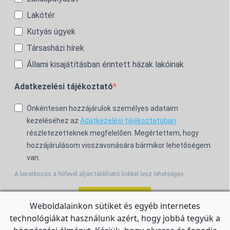
Lakótér
Kutyás ügyek
Társasházi hírek
Állami kisajátításban érintett házak lakóinak
Adatkezelési tájékoztató
Önkéntesen hozzájárulok személyes adataim
kezeléséhez az
Adatkezelési tájékoztatóban
részletezetteknek megfelelően. Megértettem, hogy
hozzájárulásom visszavonására bármikor lehetőségem
van.
A leiratkozás a hírlevél alján található linkkel lesz lehetséges.
Feliratkozom!
Weboldalainkon sütiket és egyéb internetes
technológiákat használunk azért, hogy jobbá tegyük a
For the English Newsletter, click
HERE.