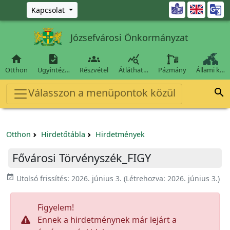
Ugrás a fő tartalomra

Kapcsolat
Józsefvárosi Önkormányzat




Otthon
Ügyintéz…
Részvétel
Átláthat…
Pázmány
Állami k…
Válasszon a menüpontok közül

Otthon
Hirdetőtábla
Hirdetmények
Fővárosi Törvényszék_FIGY
event_available
Utolsó frissítés:
2026. június 3.
(Létrehozva:
2026. június 3.
)
Figyelem!
Ennek a hirdetménynek már lejárt a