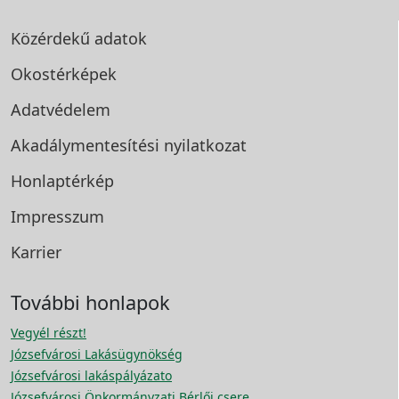
Közérdekű adatok
Okostérképek
Adatvédelem
Akadálymentesítési
nyilatkozat
Honlaptérkép
Impresszum
Karrier
További honlapok
Vegyél részt!
Józsefvárosi Lakásügynökség
Józsefvárosi lakáspályázato
Józsefvárosi Önkormányzati Bérlői csere