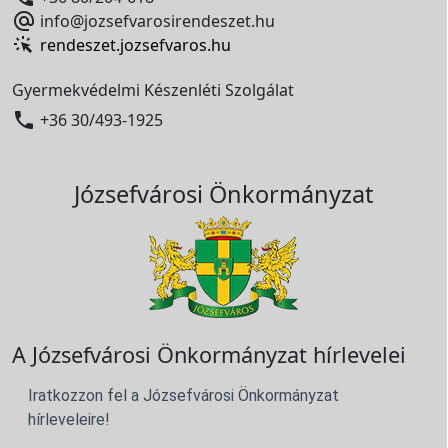

info@jozsefvarosirendeszet.hu
rendeszet.jozsefvaros.hu
Gyermekvédelmi Készenléti Szolgálat

+36 30/493-1925
Józsefvárosi Önkormányzat
A Józsefvárosi Önkormányzat hírlevelei
Iratkozzon fel a Józsefvárosi Önkormányzat
hírleveleire!