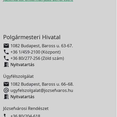
Polgármesteri Hivatal

1082 Budapest, Baross u. 63-67.

+36 1/459-2100 (Központ)

+36 80/277-256 (Zöld szám)

Nyitvatartás
Ügyfélszolgálat

1082 Budapest, Baross u. 66–68.

ugyfelszolgalat@jozsefvaros.hu

Nyitvatartás
Józsefvárosi Rendészet

+36 80/204-618