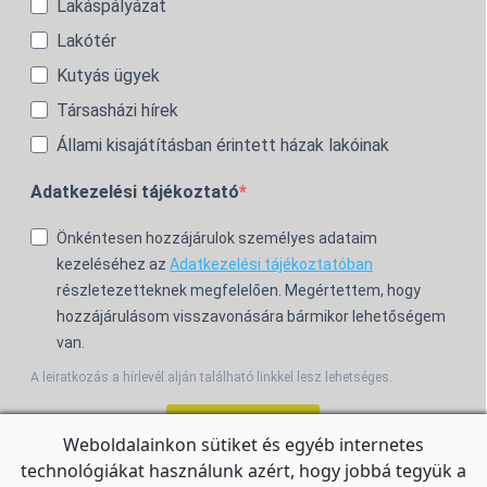
Lakáspályázat
Lakótér
Kutyás ügyek
Társasházi hírek
Állami kisajátításban érintett házak lakóinak
Adatkezelési tájékoztató
Önkéntesen hozzájárulok személyes adataim
kezeléséhez az
Adatkezelési tájékoztatóban
részletezetteknek megfelelően. Megértettem, hogy
hozzájárulásom visszavonására bármikor lehetőségem
van.
A leiratkozás a hírlevél alján található linkkel lesz lehetséges.
Feliratkozom!
Weboldalainkon sütiket és egyéb internetes
technológiákat használunk azért, hogy jobbá tegyük a
For the English Newsletter, click
HERE.