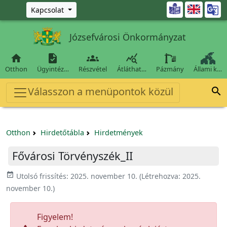
Ugrás a fő tartalomra

Kapcsolat
Józsefvárosi Önkormányzat




Otthon
Ügyintéz…
Részvétel
Átláthat…
Pázmány
Állami k…
Válasszon a menüpontok közül

Otthon
Hirdetőtábla
Hirdetmények
Fővárosi Törvényszék_II
event_available
Utolsó frissítés:
2025. november 10.
(Létrehozva:
2025.
november 10.
)
Figyelem!