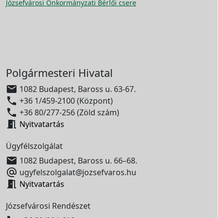
Józsefvárosi Önkormányzati Bérlői csere
Polgármesteri Hivatal

1082 Budapest, Baross u. 63-67.

+36 1/459-2100 (Központ)

+36 80/277-256 (Zöld szám)

Nyitvatartás
Ügyfélszolgálat

1082 Budapest, Baross u. 66–68.

ugyfelszolgalat@jozsefvaros.hu

Nyitvatartás
Józsefvárosi Rendészet