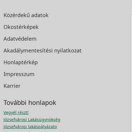
Közérdekű adatok
Okostérképek
Adatvédelem
Akadálymentesítési
nyilatkozat
Honlaptérkép
Impresszum
Karrier
További honlapok
Vegyél részt!
Józsefvárosi Lakásügynökség
Józsefvárosi lakáspályázato