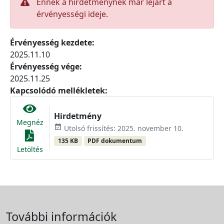
Ennek a hirdetménynek már lejárt a
érvényességi ideje.
Érvényesség kezdete:
2025.11.10
Érvényesség vége:
2025.11.25
Kapcsolódó mellékletek:
Hirdetmény
Megnéz
event_available
Utolsó frissítés: 2025. november 10.
135 KB
PDF dokumentum
Letöltés
További információk