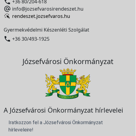

+36 80/204-618

info@jozsefvarosirendeszet.hu
rendeszet.jozsefvaros.hu
Gyermekvédelmi Készenléti Szolgálat

+36 30/493-1925
Józsefvárosi Önkormányzat
A Józsefvárosi Önkormányzat hírlevelei
Iratkozzon fel a Józsefvárosi Önkormányzat
hírleveleire!