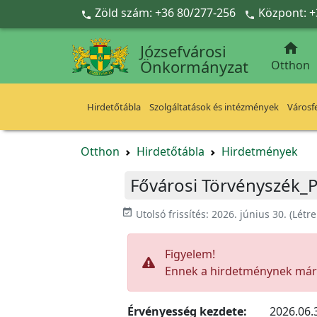
Ugrás a fő tartalomra
Zöld szám: +36 80/277-256
Központ: +



Józsefvárosi
Önkormányzat
Otthon
Hirdetőtábla
Szolgáltatások és intézmények
Városfe
Otthon
Hirdetőtábla
Hirdetmények
Fővárosi Törvényszék_
event_available
Utolsó frissítés:
2026. június 30.
(Létr
Figyelem!
Ennek a hirdetménynek már l
Érvényesség kezdete:
2026.06.