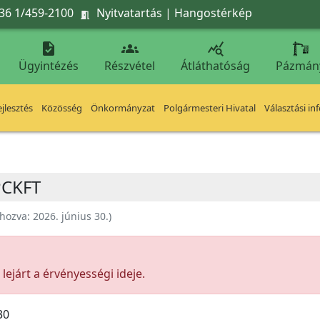
36 1/459-2100
Nyitvatartás
|
Hangostérkép




Ügyintézés
Részvétel
Átláthatóság
Pázmán
jlesztés
Közösség
Önkormányzat
Polgármesteri Hivatal
Választási in
PCKFT
ehozva:
2026. június 30.
)
ejárt a érvényességi ideje.
30