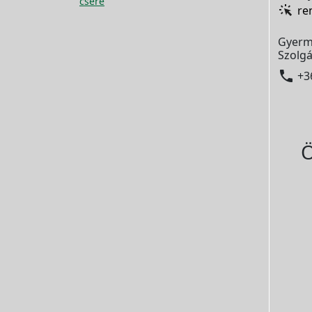
csere
re
Gyerm
Szolgá

+3
Ö