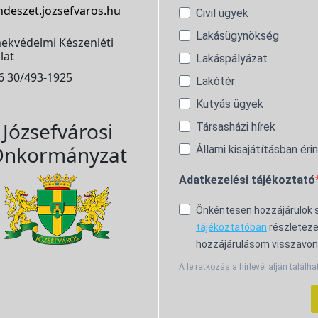
ndeszet.jozsefvaros.hu
Civil ügyek
Lakásügynökség
ekvédelmi Készenléti
lat
Lakáspályázat
6 30/493-1925
Lakótér
Kutyás ügyek
Józsefvárosi
Társasházi hírek
nkormányzat
Állami kisajátításban éri
Adatkezelési tájékoztató
Önkéntesen hozzájárulok
tájékoztatóban
részleteze
hozzájárulásom visszavon
A leiratkozás a hírlevél alján találha