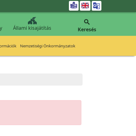


y
Állami kisajátítás
Keresés
formációk
Nemzetiségi Önkormányzatok