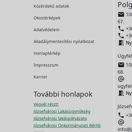
Polg
Közérdekű adatok

108
Okostérképek
67.

+36
Adatvédelem

+36
Akadálymentesítési
nyilatkozat

Ny
Honlaptérkép
Ügyfél

108
Impresszum
68.
Karrier

ugyfel
További honlapok

Ny
Vegyél részt!
József
Józsefvárosi Lakásügynökség

+3
Józsefvárosi lakáspályázato

Józsefvárosi Önkormányzati Bérlői
info@j