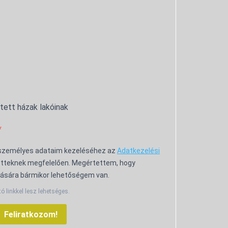
ntett házak lakóinak
 személyes adataim kezeléséhez az
Adatkezelési
tteknek megfelelően. Megértettem, hogy
ására bármikor lehetőségem van.
tó linkkel lesz lehetséges.
Feliratkozom!