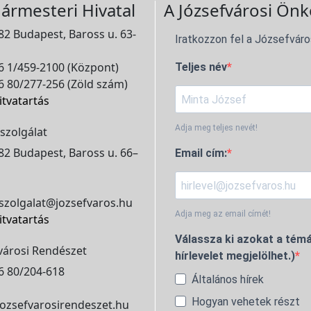
ármesteri Hivatal
A Józsefvárosi Önk
2 Budapest, Baross u. 63-
Iratkozzon fel a Józsefváro
 1/459-2100 (Központ)
Teljes név
 80/277-256 (Zöld szám)
itvatartás
Adja meg teljes nevét!
szolgálat
2 Budapest, Baross u. 66–
Email cím:
szolgalat@jozsefvaros.hu
Adja meg az email címét!
itvatartás
Válassza ki azokat a témá
városi Rendészet
hírlevelet megjelölhet.)
6 80/204-618
Általános hírek
Hogyan vehetek részt
ozsefvarosirendeszet.hu