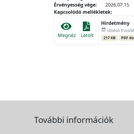
Érvényesség vége:
2026.07.15
Kapcsolódó mellékletek:
Hirdetmény
event_available
Utolsó frissít
Megnéz
Letölt
217 KB
PDF d
További információk