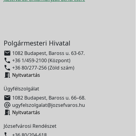
Polgármesteri Hivatal

1082 Budapest, Baross u. 63-67.

+36 1/459-2100 (Központ)

+36 80/277-256 (Zöld szám)

Nyitvatartás
Ügyfélszolgálat

1082 Budapest, Baross u. 66–68.

ugyfelszolgalat@jozsefvaros.hu

Nyitvatartás
Józsefvárosi Rendészet

+36 80/204-618