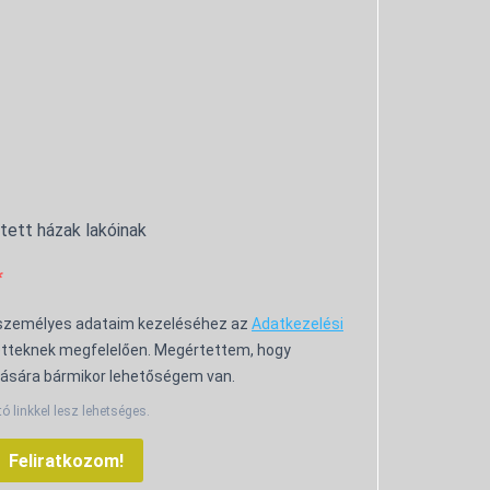
ntett házak lakóinak
 személyes adataim kezeléséhez az
Adatkezelési
tteknek megfelelően. Megértettem, hogy
ására bármikor lehetőségem van.
tó linkkel lesz lehetséges.
Feliratkozom!