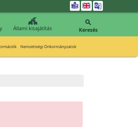


y
Állami kisajátítás
Keresés
formációk
Nemzetiségi Önkormányzatok