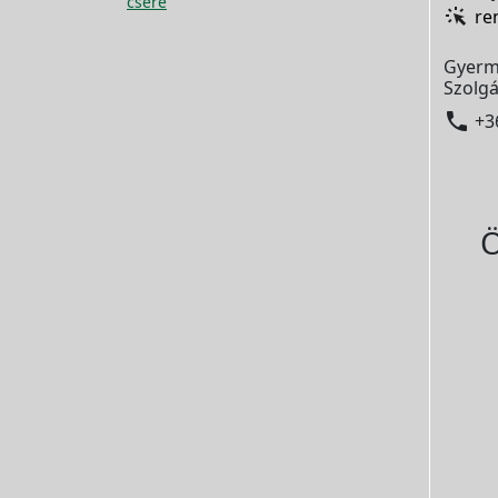
csere
re
Gyerm
Szolgá

+3
Ö