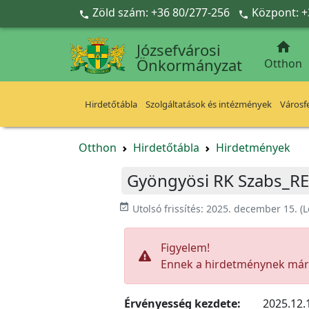
Ugrás a fő tartalomra
Zöld szám: +36 80/277-256
Központ: +



Józsefvárosi
Önkormányzat
Otthon
Hirdetőtábla
Szolgáltatások és intézmények
Városfe
Otthon
Hirdetőtábla
Hirdetmények
Gyöngyösi RK Szabs_RE
event_available
Utolsó frissítés:
2025. december 15.
(L
Figyelem!
Ennek a hirdetménynek már l
Érvényesség kezdete:
2025.12.