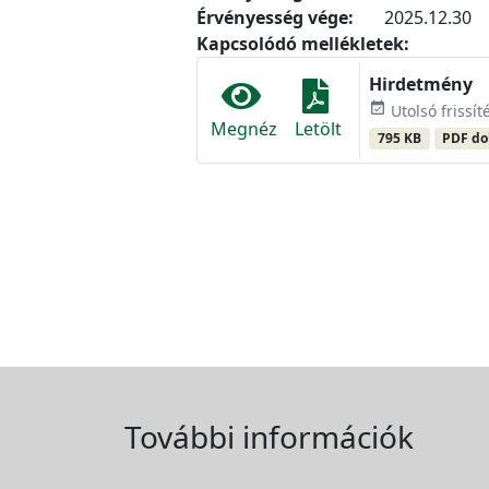
Érvényesség vége:
2025.12.30
Kapcsolódó mellékletek:
Hirdetmény
event_available
Utolsó frissí
Megnéz
Letölt
795 KB
PDF d
További információk