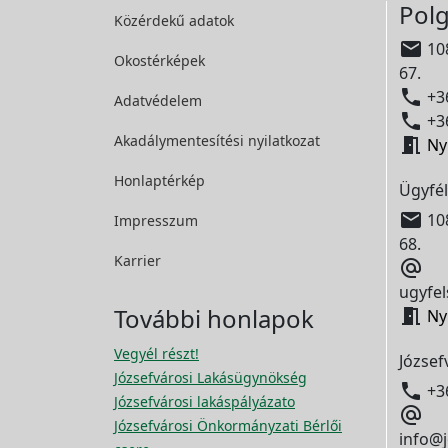
Polg
Közérdekű adatok

108
Okostérképek
67.

+36
Adatvédelem

+36
Akadálymentesítési
nyilatkozat

Ny
Honlaptérkép
Ügyfél

108
Impresszum
68.
Karrier

ugyfel
További honlapok

Ny
Vegyél részt!
József
Józsefvárosi Lakásügynökség

+3
Józsefvárosi lakáspályázato

Józsefvárosi Önkormányzati Bérlői
info@j