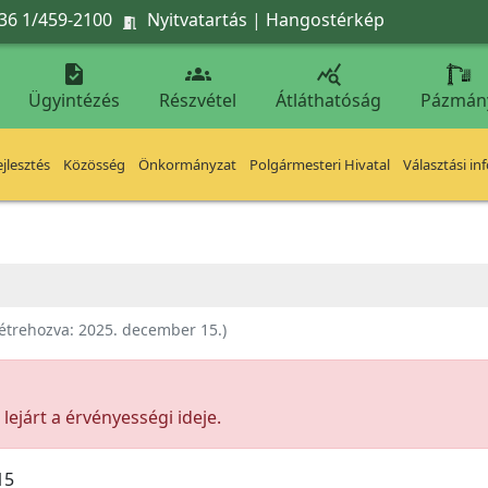
36 1/459-2100
Nyitvatartás
|
Hangostérkép




Ügyintézés
Részvétel
Átláthatóság
Pázmán
jlesztés
Közösség
Önkormányzat
Polgármesteri Hivatal
Választási in
étrehozva:
2025. december 15.
)
ejárt a érvényességi ideje.
15