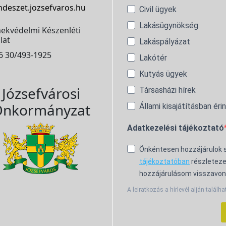
ndeszet.jozsefvaros.hu
Civil ügyek
Lakásügynökség
ekvédelmi Készenléti
lat
Lakáspályázat
6 30/493-1925
Lakótér
Kutyás ügyek
Józsefvárosi
Társasházi hírek
nkormányzat
Állami kisajátításban éri
Adatkezelési tájékoztató
Önkéntesen hozzájárulok
tájékoztatóban
részleteze
hozzájárulásom visszavon
A leiratkozás a hírlevél alján találha