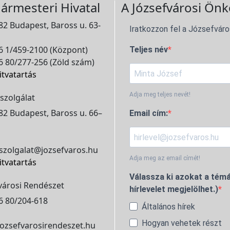
ármesteri Hivatal
A Józsefvárosi Önk
2 Budapest, Baross u. 63-
Iratkozzon fel a Józsefváro
 1/459-2100 (Központ)
Teljes név
 80/277-256 (Zöld szám)
itvatartás
Adja meg teljes nevét!
szolgálat
2 Budapest, Baross u. 66–
Email cím:
szolgalat@jozsefvaros.hu
Adja meg az email címét!
itvatartás
Válassza ki azokat a témá
városi Rendészet
hírlevelet megjelölhet.)
6 80/204-618
Általános hírek
Hogyan vehetek részt
ozsefvarosirendeszet.hu