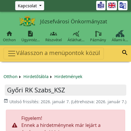
Ugrás a fő tartalomra

Kapcsolat
Józsefvárosi Önkormányzat




Otthon
Ügyintéz…
Részvétel
Átláthat…
Pázmány
Állami k…
Válasszon a menüpontok közül

Otthon
Hirdetőtábla
Hirdetmények
Győri RK Szabs_KSZ
event_available
Utolsó frissítés:
2026. január 7.
(Létrehozva:
2026. január 7.
)
Figyelem!
Ennek a hirdetménynek már lejárt a