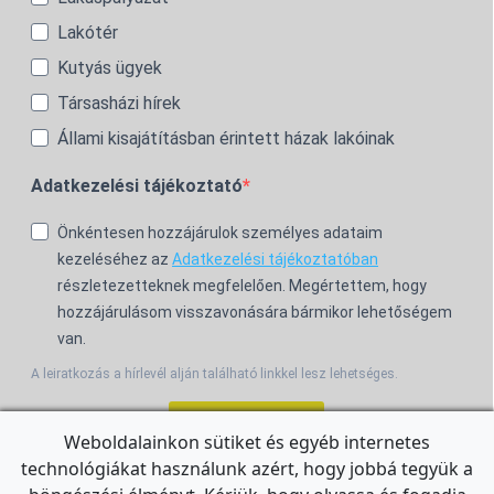
Lakótér
Kutyás ügyek
Társasházi hírek
Állami kisajátításban érintett házak lakóinak
Adatkezelési tájékoztató
Önkéntesen hozzájárulok személyes adataim
kezeléséhez az
Adatkezelési tájékoztatóban
részletezetteknek megfelelően. Megértettem, hogy
hozzájárulásom visszavonására bármikor lehetőségem
van.
A leiratkozás a hírlevél alján található linkkel lesz lehetséges.
Feliratkozom!
Weboldalainkon sütiket és egyéb internetes
technológiákat használunk azért, hogy jobbá tegyük a
For the English Newsletter, click
HERE.