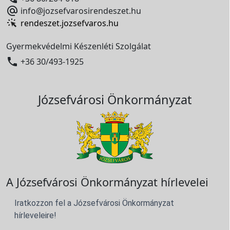

info@jozsefvarosirendeszet.hu
rendeszet.jozsefvaros.hu
Gyermekvédelmi Készenléti Szolgálat

+36 30/493-1925
Józsefvárosi Önkormányzat
A Józsefvárosi Önkormányzat hírlevelei
Iratkozzon fel a Józsefvárosi Önkormányzat
hírleveleire!