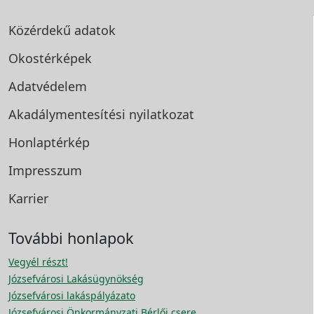
Közérdekű adatok
Okostérképek
Adatvédelem
Akadálymentesítési
nyilatkozat
Honlaptérkép
Impresszum
Karrier
További honlapok
Vegyél részt!
Józsefvárosi Lakásügynökség
Józsefvárosi lakáspályázato
Józsefvárosi Önkormányzati Bérlői csere