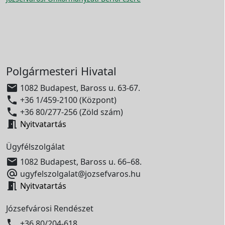
Polgármesteri Hivatal

1082 Budapest, Baross u. 63-67.

+36 1/459-2100 (Központ)

+36 80/277-256 (Zöld szám)

Nyitvatartás
Ügyfélszolgálat

1082 Budapest, Baross u. 66–68.

ugyfelszolgalat@jozsefvaros.hu

Nyitvatartás
Józsefvárosi Rendészet

+36 80/204-618