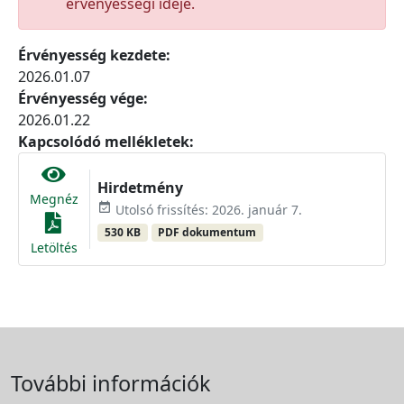
érvényességi ideje.
Érvényesség kezdete:
2026.01.07
Érvényesség vége:
2026.01.22
Kapcsolódó mellékletek:
Hirdetmény
Megnéz
event_available
Utolsó frissítés: 2026. január 7.
530 KB
PDF dokumentum
Letöltés
További információk