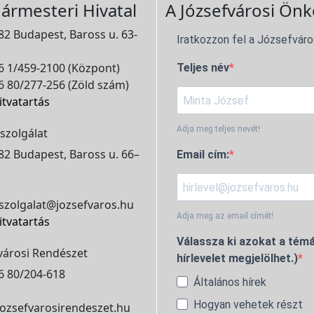
ármesteri Hivatal
A Józsefvárosi Önk
2 Budapest, Baross u. 63-
Iratkozzon fel a Józsefváro
 1/459-2100 (Központ)
Teljes név
 80/277-256 (Zöld szám)
itvatartás
Adja meg teljes nevét!
szolgálat
2 Budapest, Baross u. 66–
Email cím:
szolgalat@jozsefvaros.hu
Adja meg az email címét!
itvatartás
Válassza ki azokat a témá
városi Rendészet
hírlevelet megjelölhet.)
6 80/204-618
Általános hírek
Hogyan vehetek részt
ozsefvarosirendeszet.hu