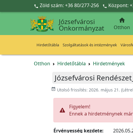
Ugrás a fő tartalomra
Zöld szám: +36 80/277-256
Központ: +



Józsefvárosi
Önkormányzat
Otthon
Hirdetőtábla
Szolgáltatások és intézmények
Városfe
Otthon
Hirdetőtábla
Hirdetmények
Józsefvárosi Rendészet
event_available
Utolsó frissítés:
2026. május 21.
(Létr
Figyelem!
Ennek a hirdetménynek már l
Érvényesség kezdete:
2026.05.