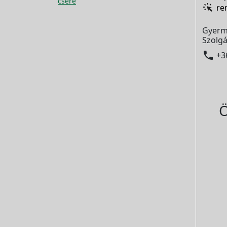
csere
re
Gyerm
Szolgá

+3
Ö