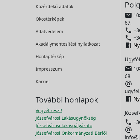
Polg
Közérdekű adatok

108
Okostérképek
67.

+36
Adatvédelem

+36
Akadálymentesítési
nyilatkozat

Ny
Honlaptérkép
Ügyfél

108
Impresszum
68.
Karrier

ugyfel
További honlapok

Ny
Vegyél részt!
József
Józsefvárosi Lakásügynökség

+3
Józsefvárosi lakáspályázato

Józsefvárosi Önkormányzati Bérlői
info@j