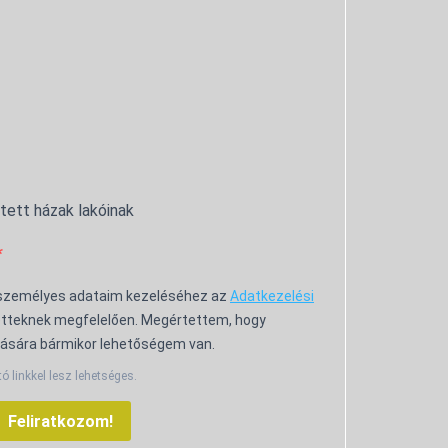
ntett házak lakóinak
 személyes adataim kezeléséhez az
Adatkezelési
tteknek megfelelően. Megértettem, hogy
ására bármikor lehetőségem van.
tó linkkel lesz lehetséges.
Feliratkozom!