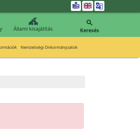


y
Állami kisajátítás
Keresés
formációk
Nemzetiségi Önkormányzatok