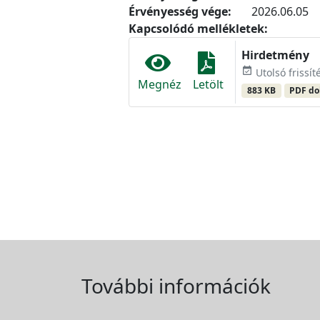
Érvényesség vége:
2026.06.05
Kapcsolódó mellékletek:
Hirdetmény
event_available
Utolsó frissít
Megnéz
Letölt
883 KB
PDF d
További információk