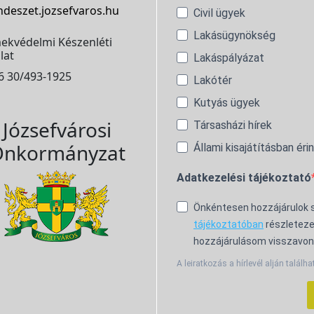
ndeszet.jozsefvaros.hu
Civil ügyek
Lakásügynökség
ekvédelmi Készenléti
lat
Lakáspályázat
6 30/493-1925
Lakótér
Kutyás ügyek
Józsefvárosi
Társasházi hírek
nkormányzat
Állami kisajátításban éri
Adatkezelési tájékoztató
Önkéntesen hozzájárulok
tájékoztatóban
részleteze
hozzájárulásom visszavon
A leiratkozás a hírlevél alján találha