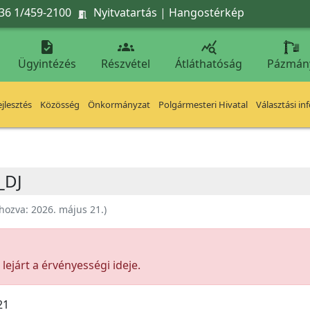
36 1/459-2100
Nyitvatartás
|
Hangostérkép




Ügyintézés
Részvétel
Átláthatóság
Pázmán
jlesztés
Közösség
Önkormányzat
Polgármesteri Hivatal
Választási in
_DJ
ehozva:
2026. május 21.
)
ejárt a érvényességi ideje.
21