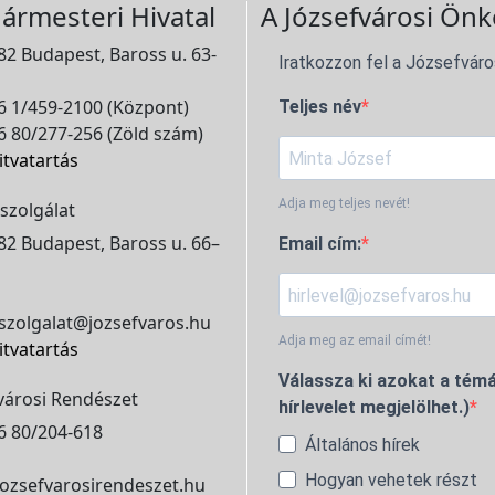
ármesteri Hivatal
A Józsefvárosi Önk
2 Budapest, Baross u. 63-
Iratkozzon fel a Józsefváro
 1/459-2100 (Központ)
Teljes név
 80/277-256 (Zöld szám)
itvatartás
Adja meg teljes nevét!
szolgálat
2 Budapest, Baross u. 66–
Email cím:
szolgalat@jozsefvaros.hu
Adja meg az email címét!
itvatartás
Válassza ki azokat a témá
városi Rendészet
hírlevelet megjelölhet.)
6 80/204-618
Általános hírek
Hogyan vehetek részt
ozsefvarosirendeszet.hu