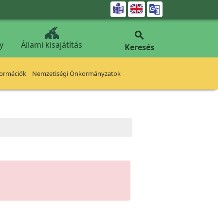


y
Állami kisajátítás
Keresés
formációk
Nemzetiségi Önkormányzatok