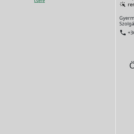
csere
re
Gyerm
Szolgá

+3
Ö