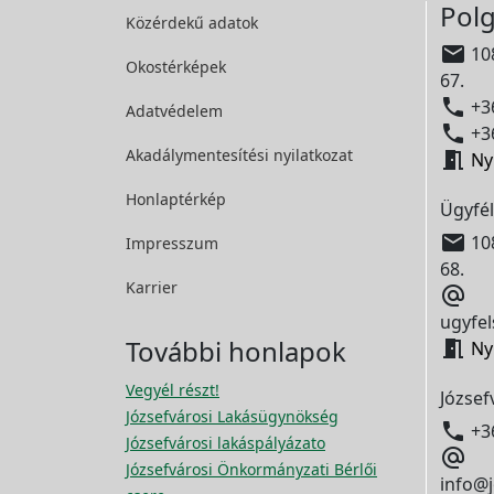
Polg
Közérdekű adatok

108
Okostérképek
67.

+36
Adatvédelem

+36
Akadálymentesítési
nyilatkozat

Ny
Honlaptérkép
Ügyfél

108
Impresszum
68.
Karrier

ugyfel
További honlapok

Ny
Vegyél részt!
József
Józsefvárosi Lakásügynökség

+3
Józsefvárosi lakáspályázato

Józsefvárosi Önkormányzati Bérlői
info@j