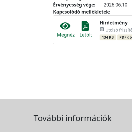
Érvényesség vége:
2026.06.10
Kapcsolódó mellékletek:
Hirdetmény
event_available
Utolsó frissít
Megnéz
Letölt
134 KB
PDF d
További információk