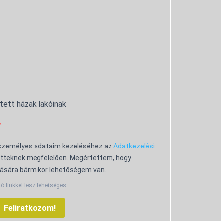
ntett házak lakóinak
 személyes adataim kezeléséhez az
Adatkezelési
tteknek megfelelően. Megértettem, hogy
ására bármikor lehetőségem van.
tó linkkel lesz lehetséges.
Feliratkozom!