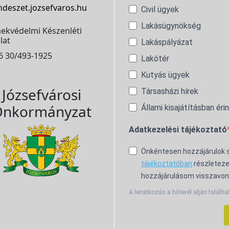
ndeszet.jozsefvaros.hu
Civil ügyek
Lakásügynökség
ekvédelmi Készenléti
lat
Lakáspályázat
6 30/493-1925
Lakótér
Kutyás ügyek
Józsefvárosi
Társasházi hírek
nkormányzat
Állami kisajátításban éri
Adatkezelési tájékoztató
Önkéntesen hozzájárulok
tájékoztatóban
részleteze
hozzájárulásom visszavon
A leiratkozás a hírlevél alján találha