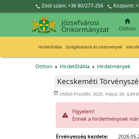
Ugrás a fő tartalomra
Zöld szám: +36 80/277-256
Központ: +



Józsefvárosi
Önkormányzat
Otthon
Hirdetőtábla
Szolgáltatások és intézmények
Városfe
Otthon
Hirdetőtábla
Hirdetmények
Kecskeméti Törvényszé
event_available
Utolsó frissítés:
2026. május 26.
(Létr
Figyelem!
Ennek a hirdetménynek már l
Érvényesség kezdete:
2026.05.