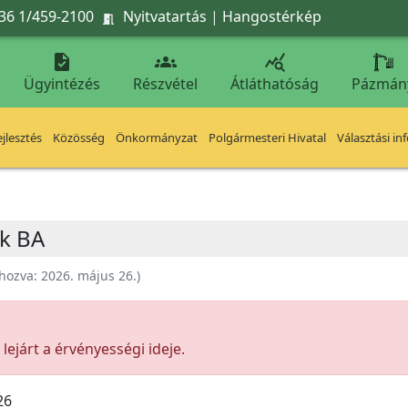
36 1/459-2100
Nyitvatartás
|
Hangostérkép




Ügyintézés
Részvétel
Átláthatóság
Pázmán
jlesztés
Közösség
Önkormányzat
Polgármesteri Hivatal
Választási in
k BA
ehozva:
2026. május 26.
)
ejárt a érvényességi ideje.
26