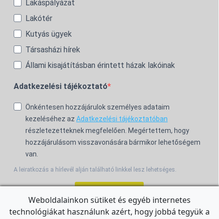
Lakáspályázat
Lakótér
Kutyás ügyek
Társasházi hírek
Állami kisajátításban érintett házak lakóinak
Adatkezelési tájékoztató
Önkéntesen hozzájárulok személyes adataim
kezeléséhez az
Adatkezelési tájékoztatóban
részletezetteknek megfelelően. Megértettem, hogy
hozzájárulásom visszavonására bármikor lehetőségem
van.
A leiratkozás a hírlevél alján található linkkel lesz lehetséges.
Feliratkozom!
Weboldalainkon sütiket és egyéb internetes
technológiákat használunk azért, hogy jobbá tegyük a
For the English Newsletter, click
HERE.