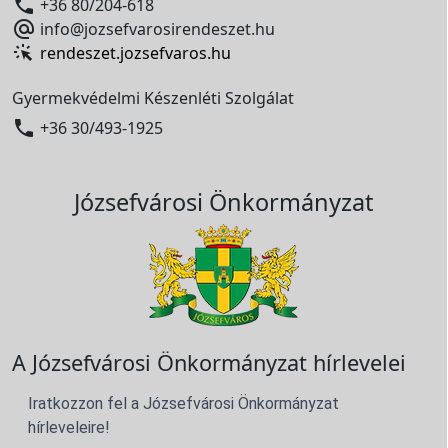

+36 80/204-618

info@jozsefvarosirendeszet.hu
rendeszet.jozsefvaros.hu
Gyermekvédelmi Készenléti Szolgálat

+36 30/493-1925
Józsefvárosi Önkormányzat
A Józsefvárosi Önkormányzat hírlevelei
Iratkozzon fel a Józsefvárosi Önkormányzat
hírleveleire!