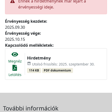
Ennek a hirdetménynek már lejárt a
érvényességi ideje.
Érvényesség kezdete:
2025.09.30
Érvényesség vége:
2025.10.15
Kapcsolódó mellékletek:
Hirdetmény
Megnéz
event_available
Utolsó frissítés: 2025. szeptember 30.
114 KB
PDF dokumentum
Letöltés
További információk