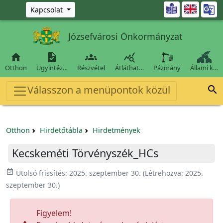
Ugrás a fő tartalomra

Kapcsolat
Józsefvárosi Önkormányzat




Otthon
Ügyintéz…
Részvétel
Átláthat…
Pázmány
Állami k…
Válasszon a menüpontok közül

Otthon
Hirdetőtábla
Hirdetmények
Kecskeméti Törvényszék_HCs
event_available
Utolsó frissítés:
2025. szeptember 30.
(Létrehozva:
2025.
szeptember 30.
)
Figyelem!