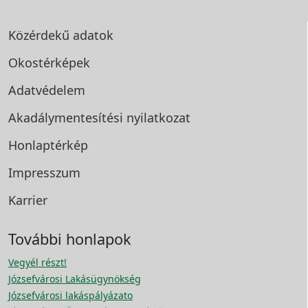
Közérdekű adatok
Okostérképek
Adatvédelem
Akadálymentesítési
nyilatkozat
Honlaptérkép
Impresszum
Karrier
További honlapok
Vegyél részt!
Józsefvárosi Lakásügynökség
Józsefvárosi lakáspályázato