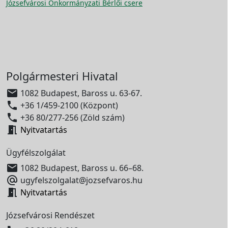
Józsefvárosi Önkormányzati Bérlői csere
Polgármesteri Hivatal

1082 Budapest, Baross u. 63-67.

+36 1/459-2100 (Központ)

+36 80/277-256 (Zöld szám)

Nyitvatartás
Ügyfélszolgálat

1082 Budapest, Baross u. 66–68.

ugyfelszolgalat@jozsefvaros.hu

Nyitvatartás
Józsefvárosi Rendészet