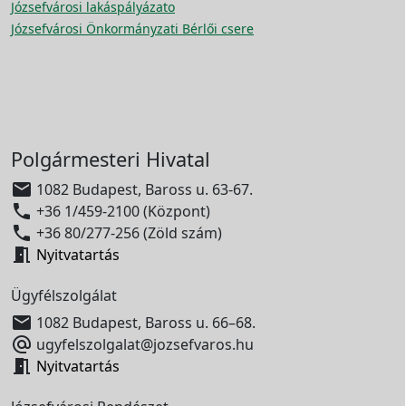
Józsefvárosi lakáspályázato
Józsefvárosi Önkormányzati Bérlői csere
Polgármesteri Hivatal

1082 Budapest, Baross u. 63-67.

+36 1/459-2100 (Központ)

+36 80/277-256 (Zöld szám)

Nyitvatartás
Ügyfélszolgálat

1082 Budapest, Baross u. 66–68.

ugyfelszolgalat@jozsefvaros.hu

Nyitvatartás