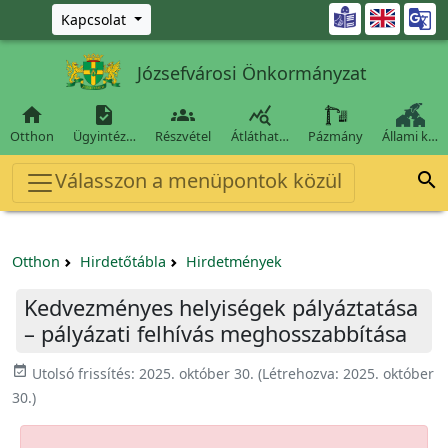
Ugrás a fő tartalomra

Kapcsolat
Józsefvárosi Önkormányzat




Otthon
Ügyintéz…
Részvétel
Átláthat…
Pázmány
Állami k…
Válasszon a menüpontok közül

Otthon
Hirdetőtábla
Hirdetmények
Kedvezményes helyiségek pályáztatása
– pályázati felhívás meghosszabbítása
event_available
Utolsó frissítés:
2025. október 30.
(Létrehozva:
2025. október
30.
)