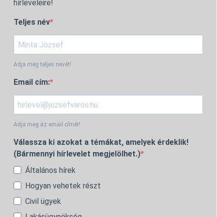
hírleveleire!
Teljes név
Adja meg teljes nevét!
Email cím:
Adja meg az email címét!
Válassza ki azokat a témákat, amelyek érdeklik!
(Bármennyi hírlevelet megjelölhet.)
Általános hírek
Hogyan vehetek részt
Civil ügyek
Lakásügynökség