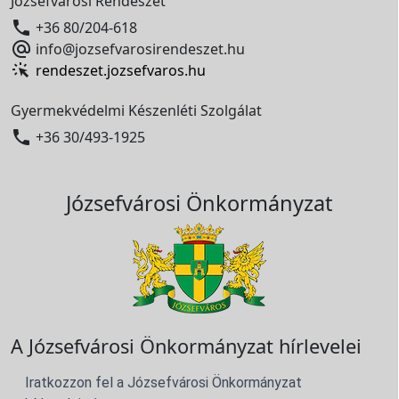
Józsefvárosi Rendészet

+36 80/204-618

info@jozsefvarosirendeszet.hu
rendeszet.jozsefvaros.hu
Gyermekvédelmi Készenléti Szolgálat

+36 30/493-1925
Józsefvárosi Önkormányzat
A Józsefvárosi Önkormányzat hírlevelei
Iratkozzon fel a Józsefvárosi Önkormányzat