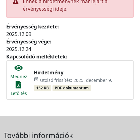
Ennek a hirdetménynek már lejárt a
érvényességi ideje.
Érvényesség kezdete:
2025.12.09
Érvényesség vége:
2025.12.24
Kapcsolódó mellékletek:
Hirdetmény
Megnéz
event_available
Utolsó frissítés: 2025. december 9.
152 KB
PDF dokumentum
Letöltés
További információk