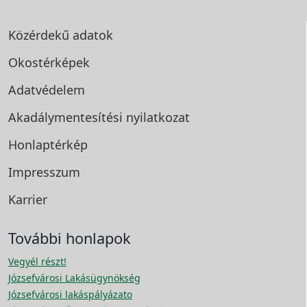
Közérdekű adatok
Okostérképek
Adatvédelem
Akadálymentesítési
nyilatkozat
Honlaptérkép
Impresszum
Karrier
További honlapok
Vegyél részt!
Józsefvárosi Lakásügynökség
Józsefvárosi lakáspályázato