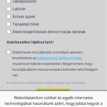
Lakáspályázat
Lakótér
Kutyás ügyek
Társasházi hírek
Állami kisajátításban érintett házak lakóinak
Adatkezelési tájékoztató
Önkéntesen hozzájárulok személyes adataim
kezeléséhez az
Adatkezelési tájékoztatóban
részletezetteknek megfelelően. Megértettem, hogy
hozzájárulásom visszavonására bármikor lehetőségem
van.
A leiratkozás a hírlevél alján található linkkel lesz lehetséges.
Feliratkozom!
Weboldalainkon sütiket és egyéb internetes
technológiákat használunk azért, hogy jobbá tegyük a
For the English Newsletter, click
HERE.