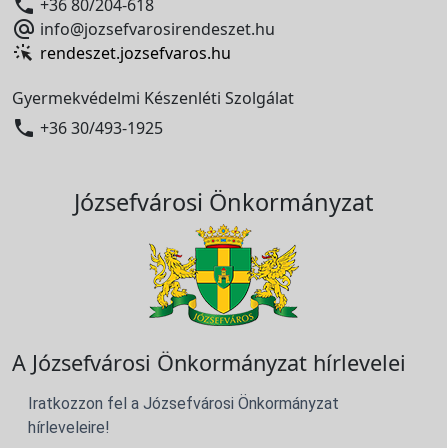

+36 80/204-618

info@jozsefvarosirendeszet.hu
rendeszet.jozsefvaros.hu
Gyermekvédelmi Készenléti Szolgálat

+36 30/493-1925
Józsefvárosi Önkormányzat
A Józsefvárosi Önkormányzat hírlevelei
Iratkozzon fel a Józsefvárosi Önkormányzat
hírleveleire!