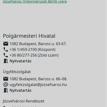
Józsefvárosi Önkormányzati Bérlői csere
Polgármesteri Hivatal

1082 Budapest, Baross u. 63-67.

+36 1/459-2100 (Központ)

+36 80/277-256 (Zöld szám)

Nyitvatartás
Ügyfélszolgálat

1082 Budapest, Baross u. 66–68.

ugyfelszolgalat@jozsefvaros.hu

Nyitvatartás
Józsefvárosi Rendészet