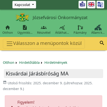
Ugrás a fő tartalomra

Kapcsolat
Józsefvárosi Önkormányzat




Otthon
Ügyintéz…
Részvétel
Átláthat…
Pázmány
Állami k…
Válasszon a menüpontok közül

Otthon
Hirdetőtábla
Hirdetmények
Kisvárdai Járásbíróság MA
event_available
Utolsó frissítés:
2025. december 9.
(Létrehozva:
2025.
december 9.
)
Figyelem!