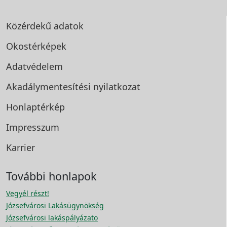
Közérdekű adatok
Okostérképek
Adatvédelem
Akadálymentesítési
nyilatkozat
Honlaptérkép
Impresszum
Karrier
További honlapok
Vegyél részt!
Józsefvárosi Lakásügynökség
Józsefvárosi lakáspályázato