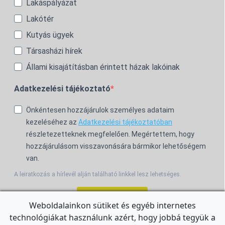
Lakáspályázat
Lakótér
Kutyás ügyek
Társasházi hírek
Állami kisajátításban érintett házak lakóinak
Adatkezelési tájékoztató
Önkéntesen hozzájárulok személyes adataim
kezeléséhez az
Adatkezelési tájékoztatóban
részletezetteknek megfelelően. Megértettem, hogy
hozzájárulásom visszavonására bármikor lehetőségem
van.
A leiratkozás a hírlevél alján található linkkel lesz lehetséges.
Feliratkozom!
Weboldalainkon sütiket és egyéb internetes
technológiákat használunk azért, hogy jobbá tegyük a
For the English Newsletter, click
HERE.