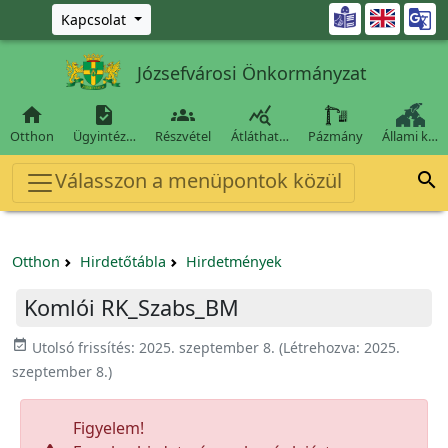
Ugrás a fő tartalomra

Kapcsolat
Józsefvárosi Önkormányzat




Otthon
Ügyintéz…
Részvétel
Átláthat…
Pázmány
Állami k…
Válasszon a menüpontok közül

Otthon
Hirdetőtábla
Hirdetmények
Komlói RK_Szabs_BM
event_available
Utolsó frissítés:
2025. szeptember 8.
(Létrehozva:
2025.
szeptember 8.
)
Figyelem!