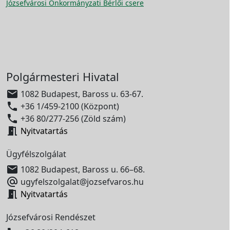
Józsefvárosi Önkormányzati Bérlői csere
Polgármesteri Hivatal

1082 Budapest, Baross u. 63-67.

+36 1/459-2100 (Központ)

+36 80/277-256 (Zöld szám)

Nyitvatartás
Ügyfélszolgálat

1082 Budapest, Baross u. 66–68.

ugyfelszolgalat@jozsefvaros.hu

Nyitvatartás
Józsefvárosi Rendészet