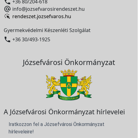

+36 80/204-618

info@jozsefvarosirendeszet.hu
rendeszet.jozsefvaros.hu
Gyermekvédelmi Készenléti Szolgálat

+36 30/493-1925
Józsefvárosi Önkormányzat
A Józsefvárosi Önkormányzat hírlevelei
Iratkozzon fel a Józsefvárosi Önkormányzat
hírleveleire!