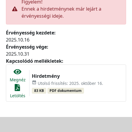
Figyelem!
Ennek a hirdetménynek már lejárt a
érvényességi ideje.
Érvényesség kezdete:
2025.10.16
Érvényesség vége:
2025.10.31
Kapcsolódó mellékletek:
Hirdetmény
Megnéz
event_available
Utolsó frissítés: 2025. október 16.
83 KB
PDF dokumentum
Letöltés