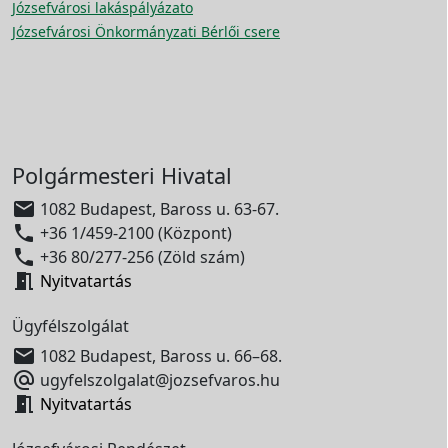
Józsefvárosi lakáspályázato
Józsefvárosi Önkormányzati Bérlői csere
Polgármesteri Hivatal

1082 Budapest, Baross u. 63-67.

+36 1/459-2100 (Központ)

+36 80/277-256 (Zöld szám)

Nyitvatartás
Ügyfélszolgálat

1082 Budapest, Baross u. 66–68.

ugyfelszolgalat@jozsefvaros.hu

Nyitvatartás