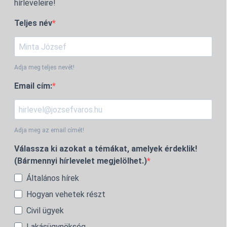
hírleveleire!
Teljes név
Adja meg teljes nevét!
Email cím:
Adja meg az email címét!
Válassza ki azokat a témákat, amelyek érdeklik!
(Bármennyi hírlevelet megjelölhet.)
Általános hírek
Hogyan vehetek részt
Civil ügyek
Lakásügynökség