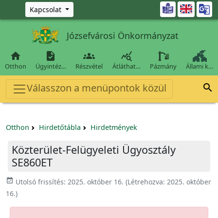
Ugrás a fő tartalomra

Kapcsolat
Józsefvárosi Önkormányzat




Otthon
Ügyintéz…
Részvétel
Átláthat…
Pázmány
Állami k…
Válasszon a menüpontok közül

Otthon
Hirdetőtábla
Hirdetmények
Közterület-Felügyeleti Ügyosztály
SE860ET
event_available
Utolsó frissítés:
2025. október 16.
(Létrehozva:
2025. október
16.
)