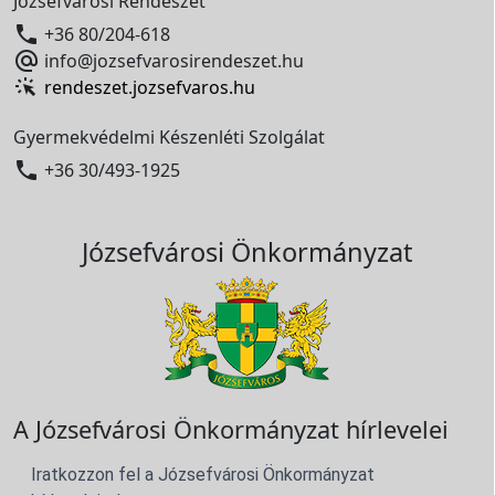
Józsefvárosi Rendészet

+36 80/204-618

info@jozsefvarosirendeszet.hu
rendeszet.jozsefvaros.hu
Gyermekvédelmi Készenléti Szolgálat

+36 30/493-1925
Józsefvárosi Önkormányzat
A Józsefvárosi Önkormányzat hírlevelei
Iratkozzon fel a Józsefvárosi Önkormányzat