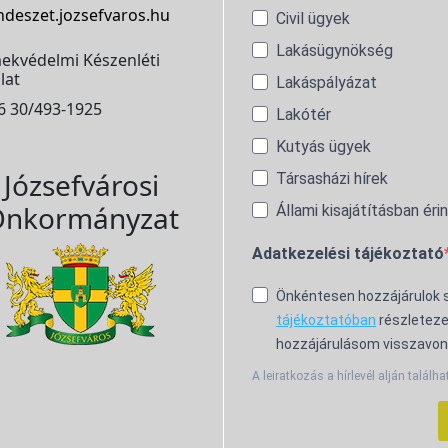
ndeszet.jozsefvaros.hu
Civil ügyek
Lakásügynökség
ekvédelmi Készenléti
lat
Lakáspályázat
6 30/493-1925
Lakótér
Kutyás ügyek
Józsefvárosi
Társasházi hírek
nkormányzat
Állami kisajátításban éri
Adatkezelési tájékoztató
Önkéntesen hozzájárulok
tájékoztatóban
részleteze
hozzájárulásom visszavon
A leiratkozás a hírlevél alján találha