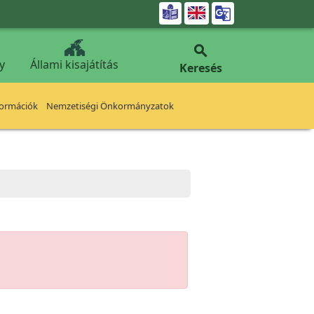


y
Állami kisajátítás
Keresés
formációk
Nemzetiségi Önkormányzatok