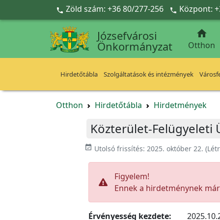
Ugrás a fő tartalomra
Zöld szám: +36 80/277-256
Központ: +



Józsefvárosi
Önkormányzat
Otthon
Hirdetőtábla
Szolgáltatások és intézmények
Városfe
Otthon
Hirdetőtábla
Hirdetmények
Közterület-Felügyelet
event_available
Utolsó frissítés:
2025. október 22.
(Lét
Figyelem!
Ennek a hirdetménynek már l
Érvényesség kezdete:
2025.10.