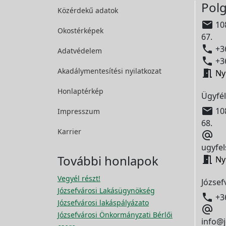
Polg
Közérdekű adatok

108
Okostérképek
67.

+36
Adatvédelem

+36
Akadálymentesítési
nyilatkozat

Ny
Honlaptérkép
Ügyfél

108
Impresszum
68.
Karrier

ugyfel
További honlapok

Ny
Vegyél részt!
József
Józsefvárosi Lakásügynökség

+3
Józsefvárosi lakáspályázato

Józsefvárosi Önkormányzati Bérlői
info@j