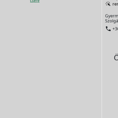
csere
re
Gyerm
Szolgá

+3
Ö