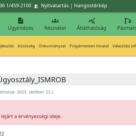
36 1/459-2100
Nyitvatartás
|
Hangostérkép




Ügyintézés
Részvétel
Átláthatóság
Pázmán
jlesztés
Közösség
Önkormányzat
Polgármesteri Hivatal
Választási in
i Ügyosztály_ISMROB
rehozva:
2025. október 22.
)
ejárt a érvényességi ideje.
22