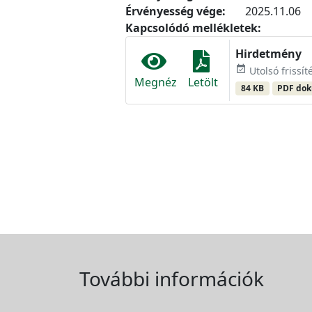
Érvényesség vége:
2025.11.06
Kapcsolódó mellékletek:
Hirdetmény
event_available
Utolsó frissít
Megnéz
Letölt
84 KB
PDF do
További információk