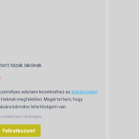
ntett házak lakóinak
 személyes adataim kezeléséhez az
Adatkezelési
tteknek megfelelően. Megértettem, hogy
ására bármikor lehetőségem van.
tó linkkel lesz lehetséges.
Feliratkozom!