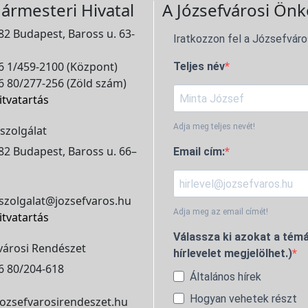
ármesteri Hivatal
A Józsefvárosi Önk
2 Budapest, Baross u. 63-
Iratkozzon fel a Józsefváro
 1/459-2100 (Központ)
Teljes név
 80/277-256 (Zöld szám)
itvatartás
Adja meg teljes nevét!
szolgálat
2 Budapest, Baross u. 66–
Email cím:
szolgalat@jozsefvaros.hu
Adja meg az email címét!
itvatartás
Válassza ki azokat a témá
városi Rendészet
hírlevelet megjelölhet.)
6 80/204-618
Általános hírek
Hogyan vehetek részt
ozsefvarosirendeszet.hu