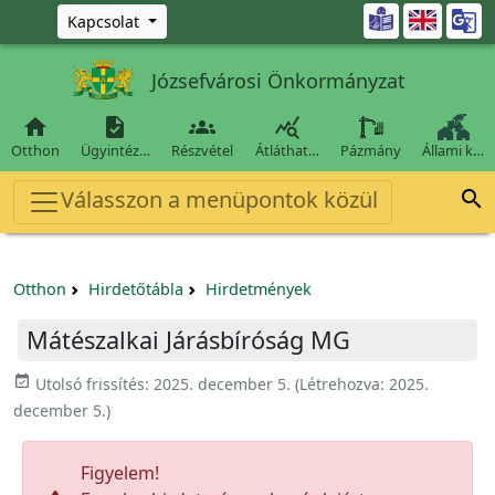
Ugrás a fő tartalomra

Kapcsolat
Józsefvárosi Önkormányzat




Otthon
Ügyintéz…
Részvétel
Átláthat…
Pázmány
Állami k…
Válasszon a menüpontok közül

Otthon
Hirdetőtábla
Hirdetmények
Mátészalkai Járásbíróság MG
event_available
Utolsó frissítés:
2025. december 5.
(Létrehozva:
2025.
december 5.
)
Figyelem!