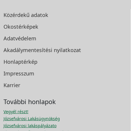
Közérdekű adatok
Okostérképek
Adatvédelem
Akadálymentesítési
nyilatkozat
Honlaptérkép
Impresszum
Karrier
További honlapok
Vegyél részt!
Józsefvárosi Lakásügynökség
Józsefvárosi lakáspályázato