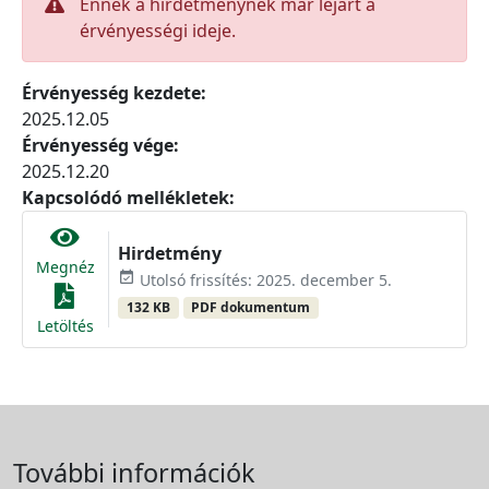
Ennek a hirdetménynek már lejárt a
érvényességi ideje.
Érvényesség kezdete:
2025.12.05
Érvényesség vége:
2025.12.20
Kapcsolódó mellékletek:
Hirdetmény
Megnéz
event_available
Utolsó frissítés: 2025. december 5.
132 KB
PDF dokumentum
Letöltés
További információk