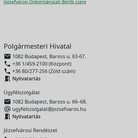
Józsefvárosi Önkormányzati Bérlői csere
Polgármesteri Hivatal

1082 Budapest, Baross u. 63-67.

+36 1/459-2100 (Központ)

+36 80/277-256 (Zöld szám)

Nyitvatartás
Ügyfélszolgálat

1082 Budapest, Baross u. 66–68.

ugyfelszolgalat@jozsefvaros.hu

Nyitvatartás
Józsefvárosi Rendészet