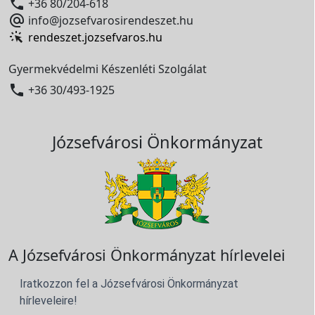

+36 80/204-618

info@jozsefvarosirendeszet.hu
rendeszet.jozsefvaros.hu
Gyermekvédelmi Készenléti Szolgálat

+36 30/493-1925
Józsefvárosi Önkormányzat
A Józsefvárosi Önkormányzat hírlevelei
Iratkozzon fel a Józsefvárosi Önkormányzat
hírleveleire!