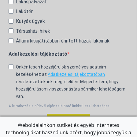
Lakáspályázat
Lakótér
Kutyás ügyek
Társasházi hírek
Állami kisajátításban érintett házak lakóinak
Adatkezelési tájékoztató
Önkéntesen hozzájárulok személyes adataim
kezeléséhez az
Adatkezelési tájékoztatóban
részletezetteknek megfelelően. Megértettem, hogy
hozzájárulásom visszavonására bármikor lehetőségem
van.
A leiratkozás a hírlevél alján található linkkel lesz lehetséges.
Feliratkozom!
Weboldalainkon sütiket és egyéb internetes
technológiákat használunk azért, hogy jobbá tegyük a
For the English Newsletter, click
HERE.