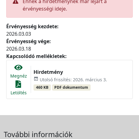
Ennek a hirdetménynek már lejárt a
érvényességi ideje.
Érvényesség kezdete:
2026.03.03
Érvényesség vége:
2026.03.18
Kapcsolódó mellékletek:
Hirdetmény
Megnéz
event_available
Utolsó frissítés: 2026. március 3.
460 KB
PDF dokumentum
Letöltés
További információk