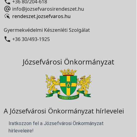

+36 80/204-618

info@jozsefvarosirendeszet.hu
rendeszet.jozsefvaros.hu
Gyermekvédelmi Készenléti Szolgálat

+36 30/493-1925
Józsefvárosi Önkormányzat
A Józsefvárosi Önkormányzat hírlevelei
Iratkozzon fel a Józsefvárosi Önkormányzat
hírleveleire!