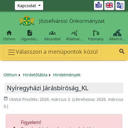
Ugrás a fő tartalomra

Kapcsolat
Józsefvárosi Önkormányzat




Otthon
Ügyintéz…
Részvétel
Átláthat…
Pázmány
Állami k…
Válasszon a menüpontok közül

Otthon
Hirdetőtábla
Hirdetmények
Nyíregyházi Járásbíróság_KL
event_available
Utolsó frissítés:
2026. március 3.
(Létrehozva:
2026. március
3.
)
Figyelem!