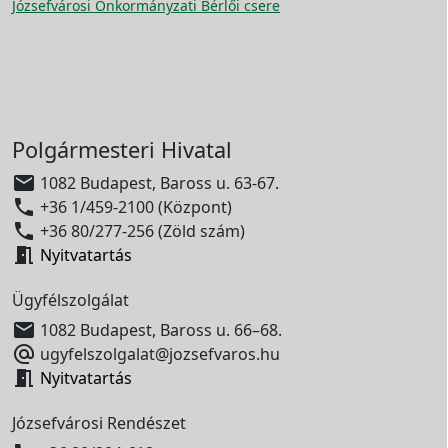
Józsefvárosi Önkormányzati Bérlői csere
Polgármesteri Hivatal

1082 Budapest, Baross u. 63-67.

+36 1/459-2100 (Központ)

+36 80/277-256 (Zöld szám)

Nyitvatartás
Ügyfélszolgálat

1082 Budapest, Baross u. 66–68.

ugyfelszolgalat@jozsefvaros.hu

Nyitvatartás
Józsefvárosi Rendészet