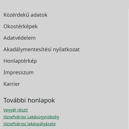
Közérdekű adatok
Okostérképek
Adatvédelem
Akadálymentesítési
nyilatkozat
Honlaptérkép
Impresszum
Karrier
További honlapok
Vegyél részt!
Józsefvárosi Lakásügynökség
Józsefvárosi lakáspályázato