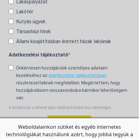
Lakáspályázat
Lakótér
Kutyás ügyek
Társasházi hírek
Állami kisajátításban érintett házak lakóinak
Adatkezelési tájékoztató
Önkéntesen hozzájárulok személyes adataim
kezeléséhez az
Adatkezelési tájékoztatóban
részletezetteknek megfelelően. Megértettem, hogy
hozzájárulásom visszavonására bármikor lehetőségem
van.
A leiratkozás a hírlevél alján található linkkel lesz lehetséges.
Feliratkozom!
Weboldalainkon sütiket és egyéb internetes
technológiákat használunk azért, hogy jobbá tegyük a
For the English Newsletter, click
HERE.