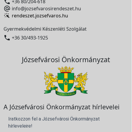

+36 80/204-618

info@jozsefvarosirendeszet.hu
rendeszet.jozsefvaros.hu
Gyermekvédelmi Készenléti Szolgálat

+36 30/493-1925
Józsefvárosi Önkormányzat
A Józsefvárosi Önkormányzat hírlevelei
Iratkozzon fel a Józsefvárosi Önkormányzat
hírleveleire!