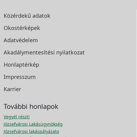
Közérdekű adatok
Okostérképek
Adatvédelem
Akadálymentesítési
nyilatkozat
Honlaptérkép
Impresszum
Karrier
További honlapok
Vegyél részt!
Józsefvárosi Lakásügynökség
Józsefvárosi lakáspályázato