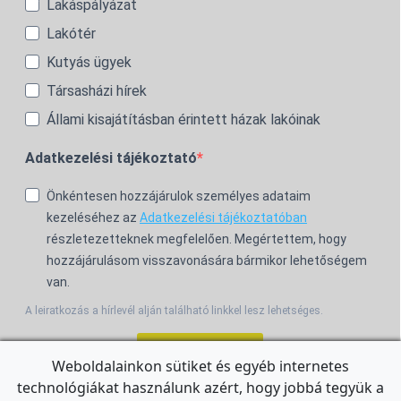
Lakáspályázat
Lakótér
Kutyás ügyek
Társasházi hírek
Állami kisajátításban érintett házak lakóinak
Adatkezelési tájékoztató
Önkéntesen hozzájárulok személyes adataim
kezeléséhez az
Adatkezelési tájékoztatóban
részletezetteknek megfelelően. Megértettem, hogy
hozzájárulásom visszavonására bármikor lehetőségem
van.
A leiratkozás a hírlevél alján található linkkel lesz lehetséges.
Feliratkozom!
Weboldalainkon sütiket és egyéb internetes
technológiákat használunk azért, hogy jobbá tegyük a
For the English Newsletter, click
HERE.