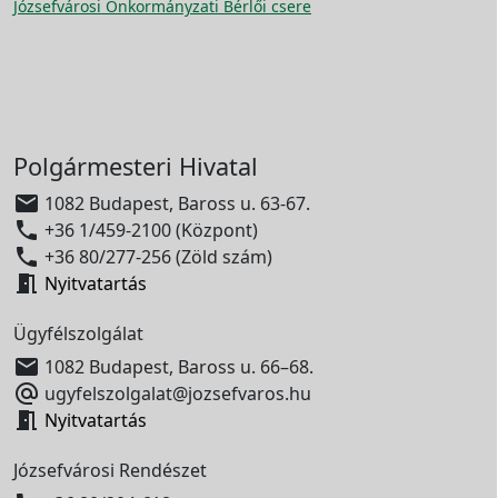
Józsefvárosi Önkormányzati Bérlői csere
Polgármesteri Hivatal

1082 Budapest, Baross u. 63-67.

+36 1/459-2100 (Központ)

+36 80/277-256 (Zöld szám)

Nyitvatartás
Ügyfélszolgálat

1082 Budapest, Baross u. 66–68.

ugyfelszolgalat@jozsefvaros.hu

Nyitvatartás
Józsefvárosi Rendészet