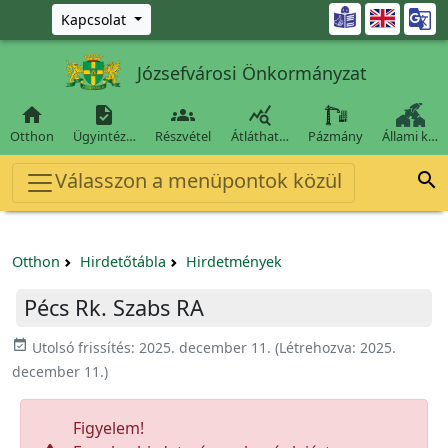
Ugrás a fő tartalomra

Kapcsolat
Józsefvárosi Önkormányzat




Otthon
Ügyintéz…
Részvétel
Átláthat…
Pázmány
Állami k…
Válasszon a menüpontok közül

Otthon
Hirdetőtábla
Hirdetmények
Pécs Rk. Szabs RA
event_available
Utolsó frissítés:
2025. december 11.
(Létrehozva:
2025.
december 11.
)
Figyelem!