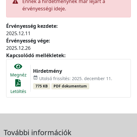
Ennek a hirdetménynek már lejárt a
érvényességi ideje.
Érvényesség kezdete:
2025.12.11
Érvényesség vége:
2025.12.26
Kapcsolódó mellékletek:
Hirdetmény
Megnéz
event_available
Utolsó frissítés: 2025. december 11.
775 KB
PDF dokumentum
Letöltés
További információk