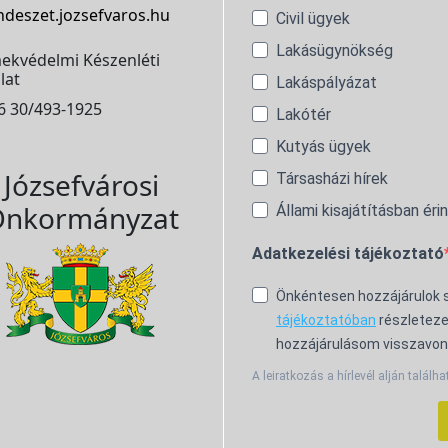
ndeszet.jozsefvaros.hu
Civil ügyek
Lakásügynökség
ekvédelmi Készenléti
lat
Lakáspályázat
6 30/493-1925
Lakótér
Kutyás ügyek
Józsefvárosi
Társasházi hírek
nkormányzat
Állami kisajátításban éri
Adatkezelési tájékoztató
Önkéntesen hozzájárulok
tájékoztatóban
részleteze
hozzájárulásom visszavon
A leiratkozás a hírlevél alján találha