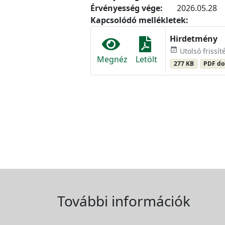
Érvényesség vége:
2026.05.28
Kapcsolódó mellékletek:
Hirdetmény
event_available
Utolsó frissít
Megnéz
Letölt
277 KB
PDF d
További információk