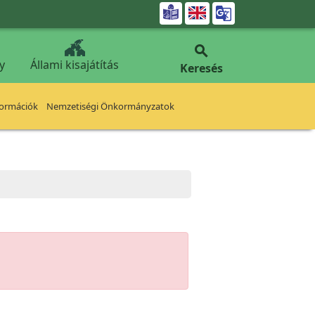


y
Állami kisajátítás
Keresés
formációk
Nemzetiségi Önkormányzatok