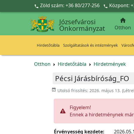
Ugrás a fő tartalomra
Zöld szám: +36 80/277-256
Központ: +



Józsefvárosi
Önkormányzat
Otthon
Hirdetőtábla
Szolgáltatások és intézmények
Városfe
Otthon
Hirdetőtábla
Hirdetmények
Pécsi Járásbíróság_FO
event_available
Utolsó frissítés:
2026. május 13.
(Létr
Figyelem!
Ennek a hirdetménynek már l
Érvényesség kezdete:
2026.05.