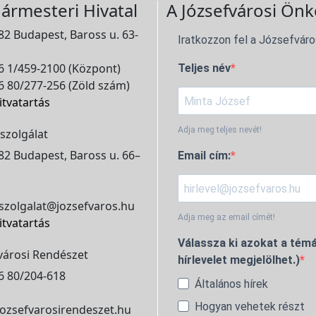
ármesteri Hivatal
A Józsefvárosi Önk
2 Budapest, Baross u. 63-
Iratkozzon fel a Józsefváro
 1/459-2100 (Központ)
Teljes név
 80/277-256 (Zöld szám)
itvatartás
Adja meg teljes nevét!
szolgálat
2 Budapest, Baross u. 66–
Email cím:
szolgalat@jozsefvaros.hu
Adja meg az email címét!
itvatartás
Válassza ki azokat a témá
városi Rendészet
hírlevelet megjelölhet.)
6 80/204-618
Általános hírek
Hogyan vehetek részt
ozsefvarosirendeszet.hu