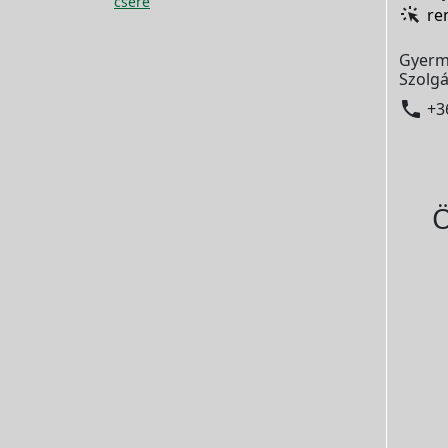
csere
re
Gyerm
Szolgá

+3
Ö