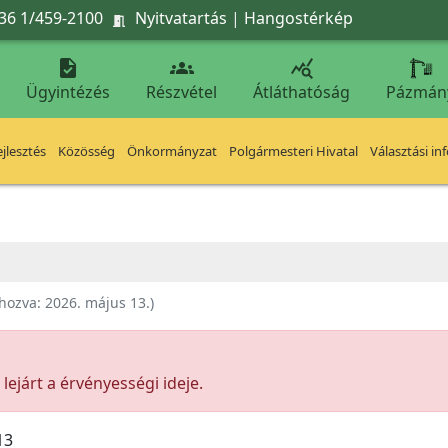
36 1/459-2100
Nyitvatartás
|
Hangostérkép




Ügyintézés
Részvétel
Átláthatóság
Pázmán
jlesztés
Közösség
Önkormányzat
Polgármesteri Hivatal
Választási in
ehozva:
2026. május 13.
)
ejárt a érvényességi ideje.
13