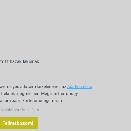
ntett házak lakóinak
 személyes adataim kezeléséhez az
Adatkezelési
tteknek megfelelően. Megértettem, hogy
ására bármikor lehetőségem van.
tó linkkel lesz lehetséges.
Feliratkozom!