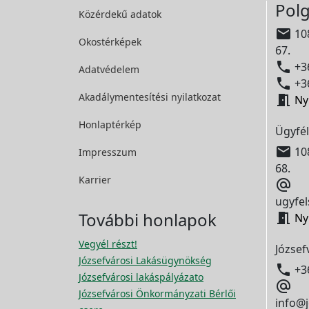
Polg
Közérdekű adatok

108
Okostérképek
67.

+36
Adatvédelem

+36
Akadálymentesítési
nyilatkozat

Ny
Honlaptérkép
Ügyfél

108
Impresszum
68.
Karrier

ugyfel
További honlapok

Ny
Vegyél részt!
József
Józsefvárosi Lakásügynökség

+3
Józsefvárosi lakáspályázato

Józsefvárosi Önkormányzati Bérlői
info@j