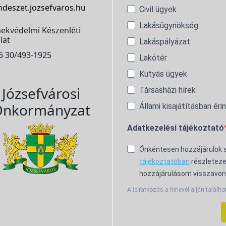
ndeszet.jozsefvaros.hu
Civil ügyek
Lakásügynökség
ekvédelmi Készenléti
lat
Lakáspályázat
6 30/493-1925
Lakótér
Kutyás ügyek
Józsefvárosi
Társasházi hírek
nkormányzat
Állami kisajátításban éri
Adatkezelési tájékoztató
Önkéntesen hozzájárulok
tájékoztatóban
részleteze
hozzájárulásom visszavon
A leiratkozás a hírlevél alján találha