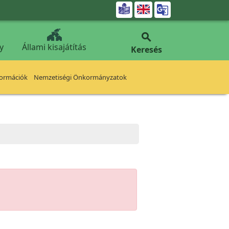


y
Állami kisajátítás
Keresés
formációk
Nemzetiségi Önkormányzatok