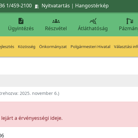
36 1/459-2100
Nyitvatartás
|
Hangostérkép




Ügyintézés
Részvétel
Átláthatóság
Pázmán
jlesztés
Közösség
Önkormányzat
Polgármesteri Hivatal
Választási in
trehozva:
2025. november 6.
)
ejárt a érvényességi ideje.
06