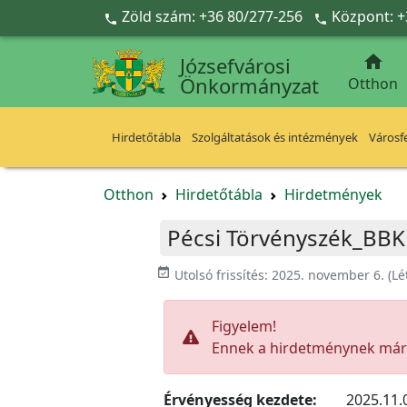
Ugrás a fő tartalomra
Zöld szám: +36 80/277-256
Központ: +



Józsefvárosi
Önkormányzat
Otthon
Hirdetőtábla
Szolgáltatások és intézmények
Városfe
Otthon
Hirdetőtábla
Hirdetmények
Pécsi Törvényszék_BBK
event_available
Utolsó frissítés:
2025. november 6.
(Lé
Figyelem!
Ennek a hirdetménynek már l
Érvényesség kezdete:
2025.11.