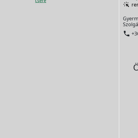
csere
re
Gyerm
Szolgá

+3
Ö