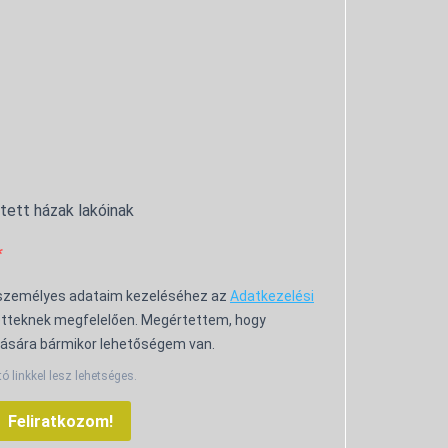
ntett házak lakóinak
 személyes adataim kezeléséhez az
Adatkezelési
tteknek megfelelően. Megértettem, hogy
ására bármikor lehetőségem van.
tó linkkel lesz lehetséges.
Feliratkozom!