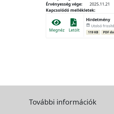
Érvényesség vége:
2025.11.21
Kapcsolódó mellékletek:
Hirdetmény
event_available
Utolsó frissít
Megnéz
Letölt
119 KB
PDF d
További információk