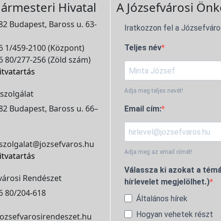
ármesteri Hivatal
A Józsefvárosi Önk
2 Budapest, Baross u. 63-
Iratkozzon fel a Józsefváro
 1/459-2100 (Központ)
Teljes név
 80/277-256 (Zöld szám)
itvatartás
Adja meg teljes nevét!
szolgálat
2 Budapest, Baross u. 66–
Email cím:
szolgalat@jozsefvaros.hu
Adja meg az email címét!
itvatartás
Válassza ki azokat a témá
városi Rendészet
hírlevelet megjelölhet.)
6 80/204-618
Általános hírek
Hogyan vehetek részt
ozsefvarosirendeszet.hu