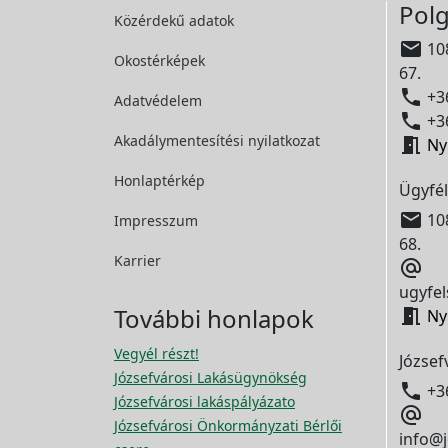
Polg
Közérdekű adatok

108
Okostérképek
67.

+36
Adatvédelem

+36
Akadálymentesítési
nyilatkozat

Ny
Honlaptérkép
Ügyfél

108
Impresszum
68.
Karrier

ugyfel
További honlapok

Ny
Vegyél részt!
József
Józsefvárosi Lakásügynökség

+3
Józsefvárosi lakáspályázato

Józsefvárosi Önkormányzati Bérlői
info@j