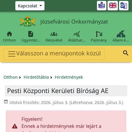
Ugrás a fő tartalomra

Kapcsolat
Józsefvárosi Önkormányzat




Otthon
Ügyintéz…
Részvétel
Átláthat…
Pázmány
Állami k…
Válasszon a menüpontok közül

Otthon
Hirdetőtábla
Hirdetmények
Pesti Központi Kerületi Bíróság AE
event_available
Utolsó frissítés:
2026. július 3.
(Létrehozva:
2026. július 3.
)
Figyelem!
Ennek a hirdetménynek már lejárt a