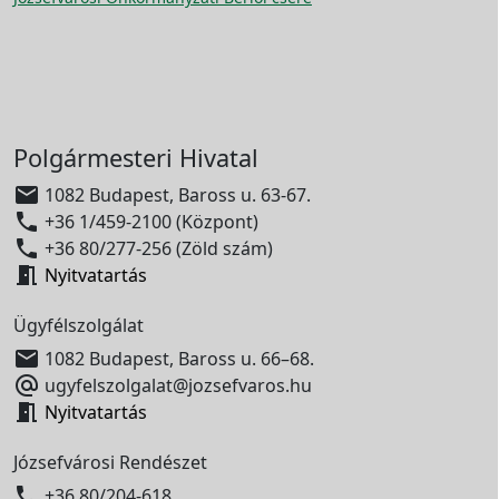
Polgármesteri Hivatal

1082 Budapest, Baross u. 63-67.

+36 1/459-2100 (Központ)

+36 80/277-256 (Zöld szám)

Nyitvatartás
Ügyfélszolgálat

1082 Budapest, Baross u. 66–68.

ugyfelszolgalat@jozsefvaros.hu

Nyitvatartás
Józsefvárosi Rendészet

+36 80/204-618