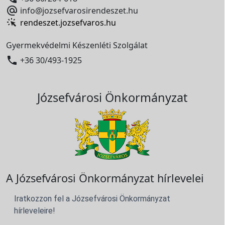

info@jozsefvarosirendeszet.hu
rendeszet.jozsefvaros.hu
Gyermekvédelmi Készenléti Szolgálat

+36 30/493-1925
Józsefvárosi Önkormányzat
A Józsefvárosi Önkormányzat hírlevelei
Iratkozzon fel a Józsefvárosi Önkormányzat
hírleveleire!