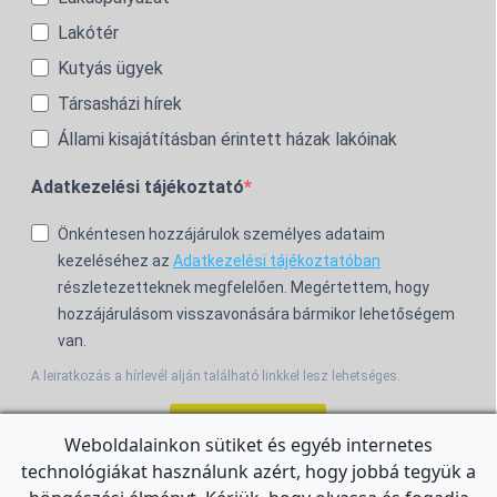
Lakótér
Kutyás ügyek
Társasházi hírek
Állami kisajátításban érintett házak lakóinak
Adatkezelési tájékoztató
Önkéntesen hozzájárulok személyes adataim
kezeléséhez az
Adatkezelési tájékoztatóban
részletezetteknek megfelelően. Megértettem, hogy
hozzájárulásom visszavonására bármikor lehetőségem
van.
A leiratkozás a hírlevél alján található linkkel lesz lehetséges.
Feliratkozom!
Weboldalainkon sütiket és egyéb internetes
technológiákat használunk azért, hogy jobbá tegyük a
For the English Newsletter, click
HERE.