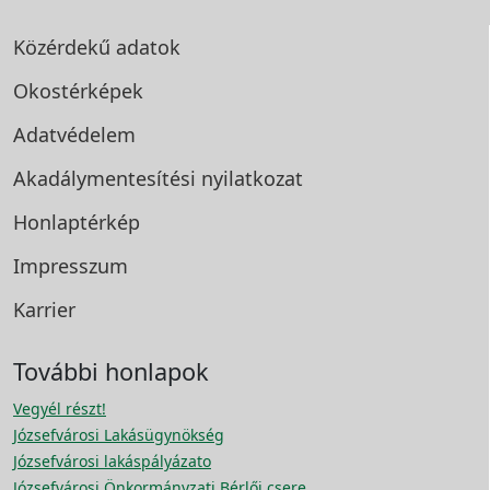
Közérdekű adatok
Okostérképek
Adatvédelem
Akadálymentesítési
nyilatkozat
Honlaptérkép
Impresszum
Karrier
További honlapok
Vegyél részt!
Józsefvárosi Lakásügynökség
Józsefvárosi lakáspályázato
Józsefvárosi Önkormányzati Bérlői csere