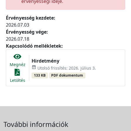
érvényességi ideje.
Érvényesség kezdete:
2026.07.03
Érvényesség vége:
2026.07.18
Kapcsolódó mellékletek:
Hirdetmény
Megnéz
event_available
Utolsó frissítés: 2026. július 3.
133 KB
PDF dokumentum
Letöltés
További információk