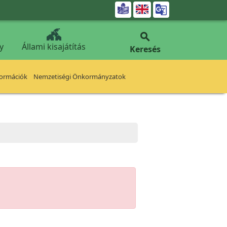


y
Állami kisajátítás
Keresés
formációk
Nemzetiségi Önkormányzatok