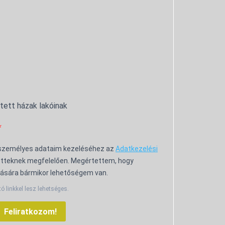
ntett házak lakóinak
 személyes adataim kezeléséhez az
Adatkezelési
tteknek megfelelően. Megértettem, hogy
ására bármikor lehetőségem van.
tó linkkel lesz lehetséges.
Feliratkozom!