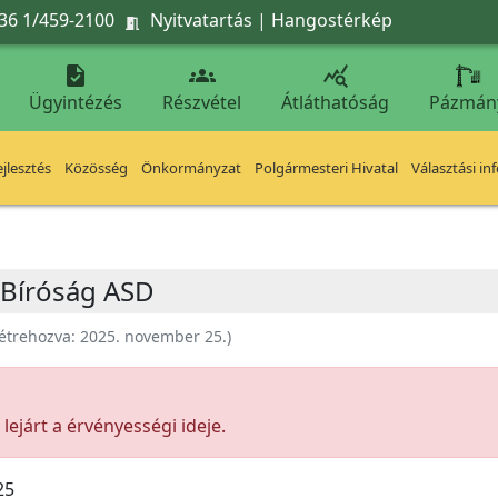
36 1/459-2100
Nyitvatartás
|
Hangostérkép




Ügyintézés
Részvétel
Átláthatóság
Pázmán
jlesztés
Közösség
Önkormányzat
Polgármesteri Hivatal
Választási in
i Bíróság ASD
étrehozva:
2025. november 25.
)
ejárt a érvényességi ideje.
25