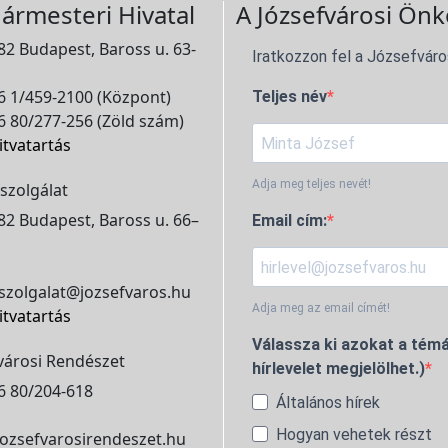
ármesteri Hivatal
A Józsefvárosi Önk
2 Budapest, Baross u. 63-
Iratkozzon fel a Józsefváro
 1/459-2100 (Központ)
Teljes név
 80/277-256 (Zöld szám)
itvatartás
Adja meg teljes nevét!
szolgálat
2 Budapest, Baross u. 66–
Email cím:
szolgalat@jozsefvaros.hu
Adja meg az email címét!
itvatartás
Válassza ki azokat a témá
városi Rendészet
hírlevelet megjelölhet.)
6 80/204-618
Általános hírek
Hogyan vehetek részt
ozsefvarosirendeszet.hu