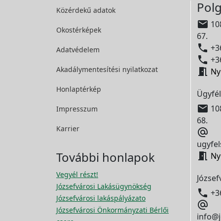
Polg
Közérdekű adatok

108
Okostérképek
67.

+36
Adatvédelem

+36
Akadálymentesítési
nyilatkozat

Ny
Honlaptérkép
Ügyfél

108
Impresszum
68.
Karrier

ugyfel
További honlapok

Ny
Vegyél részt!
József
Józsefvárosi Lakásügynökség

+3
Józsefvárosi lakáspályázato

Józsefvárosi Önkormányzati Bérlői
info@j