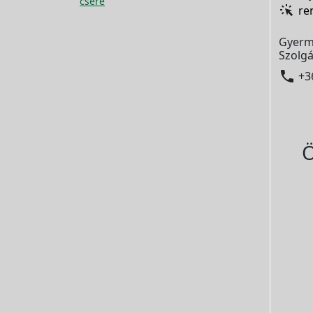
csere
re
Gyerm
Szolgá

+3
Ö