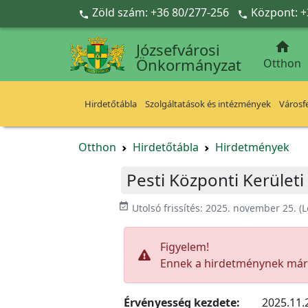
Ugrás a fő tartalomra
Zöld szám: +36 80/277-256
Központ: +



Józsefvárosi
Önkormányzat
Otthon
Hirdetőtábla
Szolgáltatások és intézmények
Városfe
Otthon
Hirdetőtábla
Hirdetmények
Pesti Központi Kerület
event_available
Utolsó frissítés:
2025. november 25.
(L
Figyelem!
Ennek a hirdetménynek már l
Érvényesség kezdete:
2025.11.