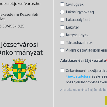
ndeszet.jozsefvaros.hu
Civil ügyek
Lakásügynökség
ekvédelmi Készenléti
lat
Lakáspályázat
6 30/493-1925
Lakótér
Kutyás ügyek
Józsefvárosi
Társasházi hírek
nkormányzat
Állami kisajátításban éri
Adatkezelési tájékoztató
Önkéntesen hozzájárulok
tájékoztatóban
részleteze
hozzájárulásom visszavon
A leiratkozás a hírlevél alján találha