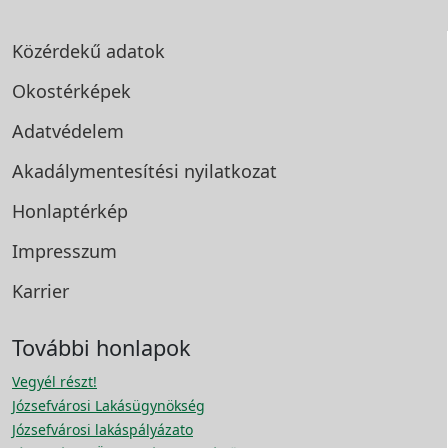
Közérdekű adatok
Okostérképek
Adatvédelem
Akadálymentesítési
nyilatkozat
Honlaptérkép
Impresszum
Karrier
További honlapok
Vegyél részt!
Józsefvárosi Lakásügynökség
Józsefvárosi lakáspályázato