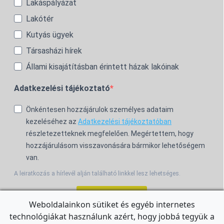
Lakáspályázat
Lakótér
Kutyás ügyek
Társasházi hírek
Állami kisajátításban érintett házak lakóinak
Adatkezelési tájékoztató
Önkéntesen hozzájárulok személyes adataim
kezeléséhez az
Adatkezelési tájékoztatóban
részletezetteknek megfelelően. Megértettem, hogy
hozzájárulásom visszavonására bármikor lehetőségem
van.
A leiratkozás a hírlevél alján található linkkel lesz lehetséges.
Feliratkozom!
Weboldalainkon sütiket és egyéb internetes
technológiákat használunk azért, hogy jobbá tegyük a
For the English Newsletter, click
HERE.