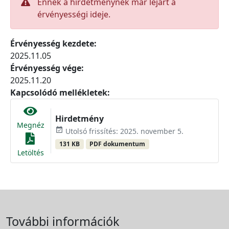
Ennek a hirdetménynek már lejárt a
érvényességi ideje.
Érvényesség kezdete:
2025.11.05
Érvényesség vége:
2025.11.20
Kapcsolódó mellékletek:
Hirdetmény
Megnéz
event_available
Utolsó frissítés: 2025. november 5.
131 KB
PDF dokumentum
Letöltés
További információk