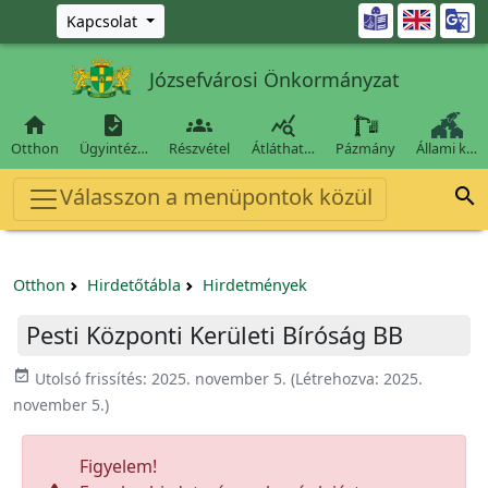
Ugrás a fő tartalomra

Kapcsolat
Józsefvárosi Önkormányzat




Otthon
Ügyintéz…
Részvétel
Átláthat…
Pázmány
Állami k…
Válasszon a menüpontok közül

Otthon
Hirdetőtábla
Hirdetmények
Pesti Központi Kerületi Bíróság BB
event_available
Utolsó frissítés:
2025. november 5.
(Létrehozva:
2025.
november 5.
)
Figyelem!