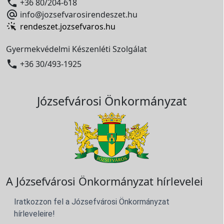

+36 80/204-618

info@jozsefvarosirendeszet.hu
rendeszet.jozsefvaros.hu
Gyermekvédelmi Készenléti Szolgálat

+36 30/493-1925
Józsefvárosi Önkormányzat
A Józsefvárosi Önkormányzat hírlevelei
Iratkozzon fel a Józsefvárosi Önkormányzat
hírleveleire!