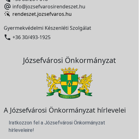

info@jozsefvarosirendeszet.hu
rendeszet.jozsefvaros.hu
Gyermekvédelmi Készenléti Szolgálat

+36 30/493-1925
Józsefvárosi Önkormányzat
A Józsefvárosi Önkormányzat hírlevelei
Iratkozzon fel a Józsefvárosi Önkormányzat
hírleveleire!