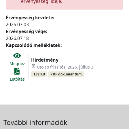
érvényességi ideje.
Érvényesség kezdete:
2026.07.03
Érvényesség vége:
2026.07.18
Kapcsolódó mellékletek:
Hirdetmény
Megnéz
event_available
Utolsó frissítés: 2026. július 3.
139 KB
PDF dokumentum
Letöltés
További információk