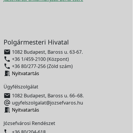
Polgármesteri Hivatal

1082 Budapest, Baross u. 63-67.

+36 1/459-2100 (Központ)

+36 80/277-256 (Zöld szám)

Nyitvatartás
Ügyfélszolgálat

1082 Budapest, Baross u. 66–68.

ugyfelszolgalat@jozsefvaros.hu

Nyitvatartás
Józsefvárosi Rendészet

+36 80/204-618