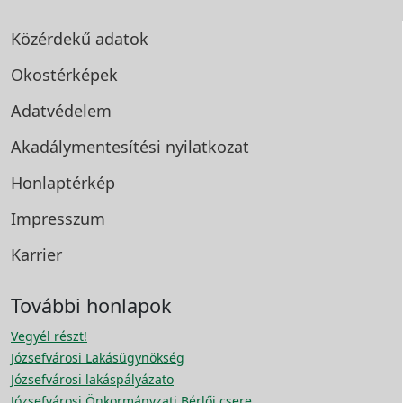
Közérdekű adatok
Okostérképek
Adatvédelem
Akadálymentesítési
nyilatkozat
Honlaptérkép
Impresszum
Karrier
További honlapok
Vegyél részt!
Józsefvárosi Lakásügynökség
Józsefvárosi lakáspályázato
Józsefvárosi Önkormányzati Bérlői csere