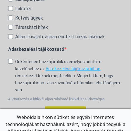
Lakótér
Kutyás ügyek
Társasházi hírek
Állami kisajátításban érintett házak lakóinak
Adatkezelési tájékoztató
Önkéntesen hozzájárulok személyes adataim
kezeléséhez az
Adatkezelési tájékoztatóban
részletezetteknek megfelelően. Megértettem, hogy
hozzájárulásom visszavonására bármikor lehetőségem
van.
A leiratkozás a hírlevél alján található linkkel lesz lehetséges.
Feliratkozom!
Weboldalainkon sütiket és egyéb internetes
technológiákat használunk azért, hogy jobbá tegyük a
For the English Newsletter, click
HERE.