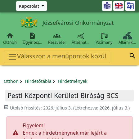
Ugrás a fő tartalomra

Kapcsolat
Józsefvárosi Önkormányzat




Otthon
Ügyintéz…
Részvétel
Átláthat…
Pázmány
Állami k…
Válasszon a menüpontok közül

Otthon
Hirdetőtábla
Hirdetmények
Pesti Központi Kerületi Bíróság BCS
event_available
Utolsó frissítés:
2026. július 3.
(Létrehozva:
2026. július 3.
)
Figyelem!
Ennek a hirdetménynek már lejárt a