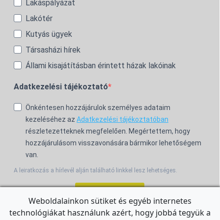
Lakáspályázat
Lakótér
Kutyás ügyek
Társasházi hírek
Állami kisajátításban érintett házak lakóinak
Adatkezelési tájékoztató
Önkéntesen hozzájárulok személyes adataim
kezeléséhez az
Adatkezelési tájékoztatóban
részletezetteknek megfelelően. Megértettem, hogy
hozzájárulásom visszavonására bármikor lehetőségem
van.
A leiratkozás a hírlevél alján található linkkel lesz lehetséges.
Feliratkozom!
Weboldalainkon sütiket és egyéb internetes
technológiákat használunk azért, hogy jobbá tegyük a
For the English Newsletter, click
HERE.