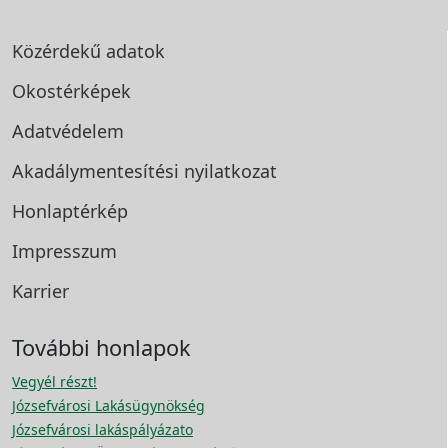
Közérdekű adatok
Okostérképek
Adatvédelem
Akadálymentesítési
nyilatkozat
Honlaptérkép
Impresszum
Karrier
További honlapok
Vegyél részt!
Józsefvárosi Lakásügynökség
Józsefvárosi lakáspályázato