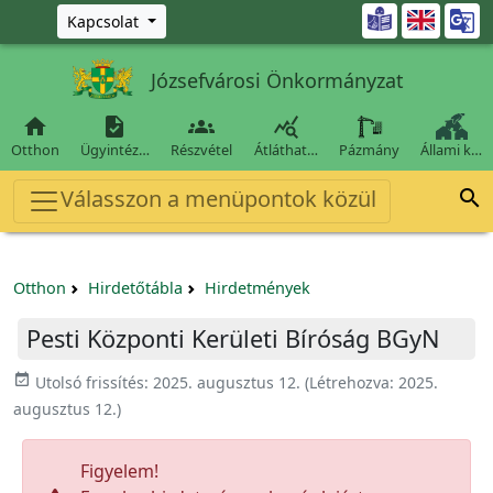
Ugrás a fő tartalomra

Kapcsolat
Józsefvárosi Önkormányzat




Otthon
Ügyintéz…
Részvétel
Átláthat…
Pázmány
Állami k…
Válasszon a menüpontok közül

Otthon
Hirdetőtábla
Hirdetmények
Pesti Központi Kerületi Bíróság BGyN
event_available
Utolsó frissítés:
2025. augusztus 12.
(Létrehozva:
2025.
augusztus 12.
)
Figyelem!