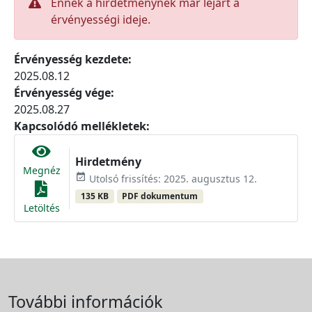
Ennek a hirdetménynek már lejárt a
érvényességi ideje.
Érvényesség kezdete:
2025.08.12
Érvényesség vége:
2025.08.27
Kapcsolódó mellékletek:
Hirdetmény
Megnéz
event_available
Utolsó frissítés: 2025. augusztus 12.
135 KB
PDF dokumentum
Letöltés
További információk