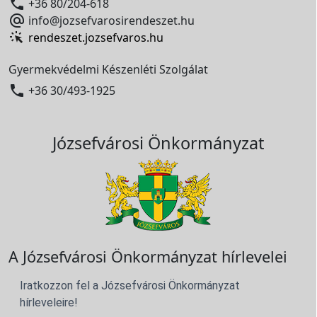

+36 80/204-618

info@jozsefvarosirendeszet.hu
rendeszet.jozsefvaros.hu
Gyermekvédelmi Készenléti Szolgálat

+36 30/493-1925
Józsefvárosi Önkormányzat
A Józsefvárosi Önkormányzat hírlevelei
Iratkozzon fel a Józsefvárosi Önkormányzat
hírleveleire!