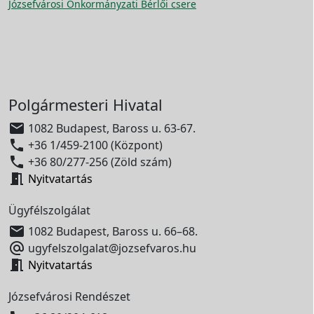
Józsefvárosi Önkormányzati Bérlői csere
Polgármesteri Hivatal

1082 Budapest, Baross u. 63-67.

+36 1/459-2100 (Központ)

+36 80/277-256 (Zöld szám)

Nyitvatartás
Ügyfélszolgálat

1082 Budapest, Baross u. 66–68.

ugyfelszolgalat@jozsefvaros.hu

Nyitvatartás
Józsefvárosi Rendészet