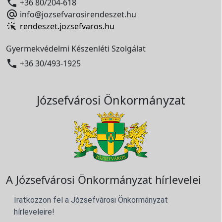

+36 80/204-618

info@jozsefvarosirendeszet.hu
rendeszet.jozsefvaros.hu
Gyermekvédelmi Készenléti Szolgálat

+36 30/493-1925
Józsefvárosi Önkormányzat
A Józsefvárosi Önkormányzat hírlevelei
Iratkozzon fel a Józsefvárosi Önkormányzat
hírleveleire!