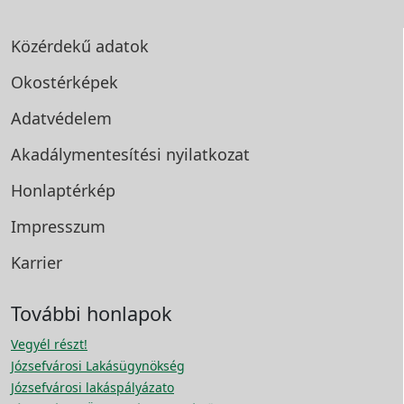
Közérdekű adatok
Okostérképek
Adatvédelem
Akadálymentesítési
nyilatkozat
Honlaptérkép
Impresszum
Karrier
További honlapok
Vegyél részt!
Józsefvárosi Lakásügynökség
Józsefvárosi lakáspályázato