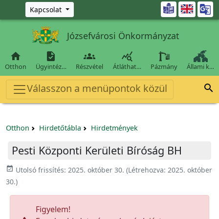
Ugrás a fő tartalomra

Kapcsolat
Józsefvárosi Önkormányzat




Otthon
Ügyintéz…
Részvétel
Átláthat…
Pázmány
Állami k…
Válasszon a menüpontok közül

Otthon
Hirdetőtábla
Hirdetmények
Pesti Központi Kerületi Bíróság BH
event_available
Utolsó frissítés:
2025. október 30.
(Létrehozva:
2025. október
30.
)
Figyelem!