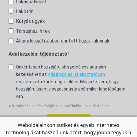
Lakáspályázat
Lakótér
Kutyás ügyek
Társasházi hírek
Állami kisajátításban érintett házak lakóinak
Adatkezelési tájékoztató
Önkéntesen hozzájárulok személyes adataim
kezeléséhez az
Adatkezelési tájékoztatóban
részletezetteknek megfelelően. Megértettem, hogy
hozzájárulásom visszavonására bármikor lehetőségem
van.
A leiratkozás a hírlevél alján található linkkel lesz lehetséges.
Feliratkozom!
Weboldalainkon sütiket és egyéb internetes
technológiákat használunk azért, hogy jobbá tegyük a
For the English Newsletter, click
HERE.