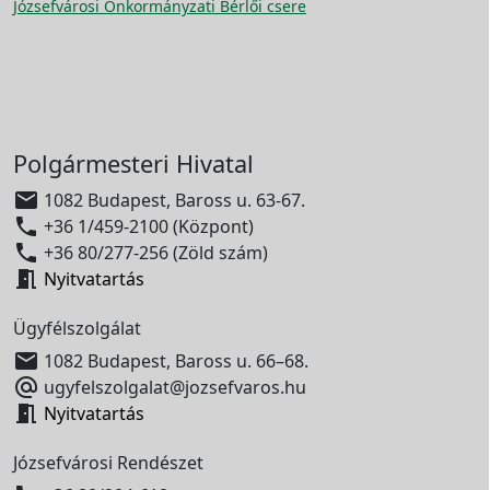
Józsefvárosi Önkormányzati Bérlői csere
Polgármesteri Hivatal

1082 Budapest, Baross u. 63-67.

+36 1/459-2100 (Központ)

+36 80/277-256 (Zöld szám)

Nyitvatartás
Ügyfélszolgálat

1082 Budapest, Baross u. 66–68.

ugyfelszolgalat@jozsefvaros.hu

Nyitvatartás
Józsefvárosi Rendészet