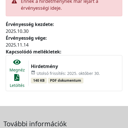
Ennek a hirdetménynek már lejárt a
érvényességi ideje.
Érvényesség kezdete:
2025.10.30
Érvényesség vége:
2025.11.14
Kapcsolódó mellékletek:
Hirdetmény
Megnéz
event_available
Utolsó frissítés: 2025. október 30.
140 KB
PDF dokumentum
Letöltés
További információk