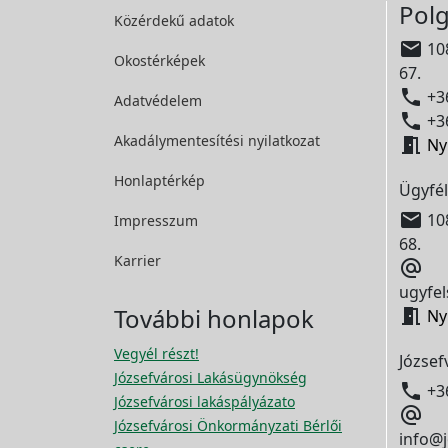
Polg
Közérdekű adatok

108
Okostérképek
67.

+36
Adatvédelem

+36
Akadálymentesítési
nyilatkozat

Ny
Honlaptérkép
Ügyfél

108
Impresszum
68.
Karrier

ugyfel
További honlapok

Ny
Vegyél részt!
József
Józsefvárosi Lakásügynökség

+3
Józsefvárosi lakáspályázato

Józsefvárosi Önkormányzati Bérlői
info@j