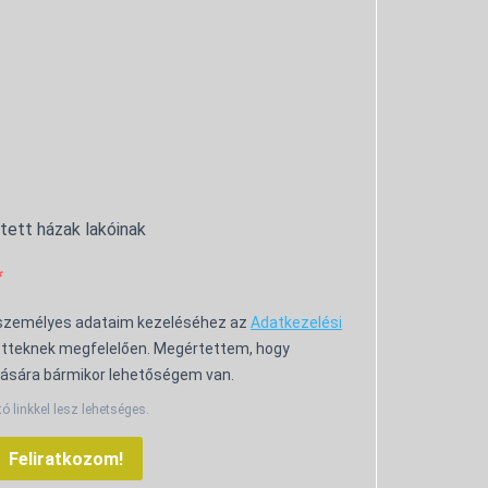
ntett házak lakóinak
 személyes adataim kezeléséhez az
Adatkezelési
tteknek megfelelően. Megértettem, hogy
ására bármikor lehetőségem van.
tó linkkel lesz lehetséges.
Feliratkozom!