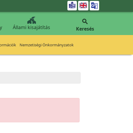


y
Állami kisajátítás
Keresés
formációk
Nemzetiségi Önkormányzatok