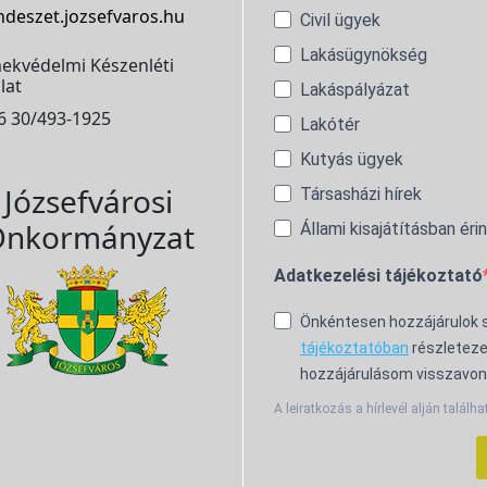
ndeszet.jozsefvaros.hu
Civil ügyek
Lakásügynökség
ekvédelmi Készenléti
lat
Lakáspályázat
6 30/493-1925
Lakótér
Kutyás ügyek
Józsefvárosi
Társasházi hírek
nkormányzat
Állami kisajátításban éri
Adatkezelési tájékoztató
Önkéntesen hozzájárulok
tájékoztatóban
részleteze
hozzájárulásom visszavon
A leiratkozás a hírlevél alján találha