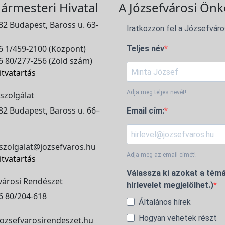
ármesteri Hivatal
A Józsefvárosi Önk
2 Budapest, Baross u. 63-
Iratkozzon fel a Józsefváro
 1/459-2100 (Központ)
Teljes név
 80/277-256 (Zöld szám)
itvatartás
Adja meg teljes nevét!
szolgálat
2 Budapest, Baross u. 66–
Email cím:
szolgalat@jozsefvaros.hu
Adja meg az email címét!
itvatartás
Válassza ki azokat a témá
városi Rendészet
hírlevelet megjelölhet.)
6 80/204-618
Általános hírek
Hogyan vehetek részt
ozsefvarosirendeszet.hu