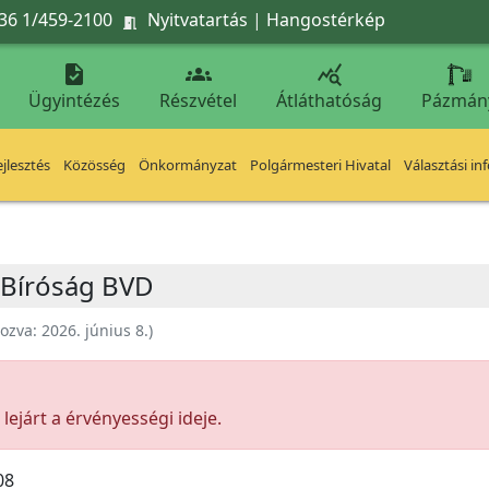
36 1/459-2100
Nyitvatartás
|
Hangostérkép




Ügyintézés
Részvétel
Átláthatóság
Pázmán
jlesztés
Közösség
Önkormányzat
Polgármesteri Hivatal
Választási in
i Bíróság BVD
hozva:
2026. június 8.
)
ejárt a érvényességi ideje.
08