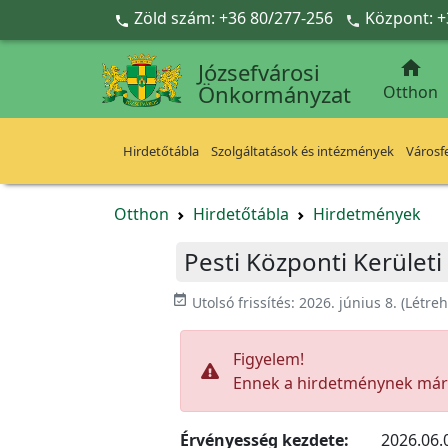
Ugrás a fő tartalomra
Zöld szám: +36 80/277-256
Központ: +



Józsefvárosi
Önkormányzat
Otthon
Hirdetőtábla
Szolgáltatások és intézmények
Városfe
Otthon
Hirdetőtábla
Hirdetmények
Pesti Központi Kerület
event_available
Utolsó frissítés:
2026. június 8.
(Létre
Figyelem!
Ennek a hirdetménynek már l
Érvényesség kezdete:
2026.06.