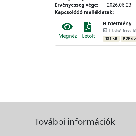
Érvényesség vége:
2026.06.23
Kapcsolódó mellékletek:
Hirdetmény
event_available
Utolsó frissít
Megnéz
Letölt
131 KB
PDF d
További információk