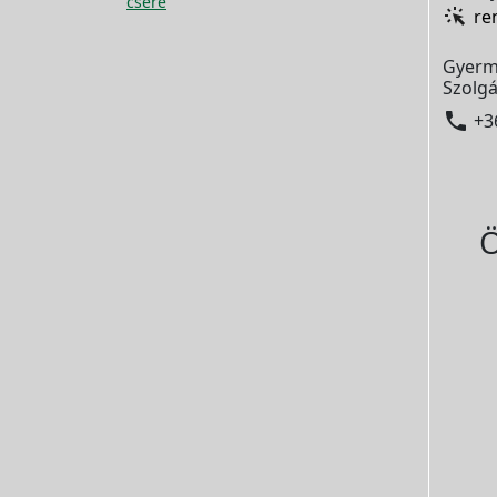
csere
re
Gyerm
Szolgá

+3
Ö