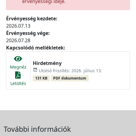
érvényességi ideje.
Érvényesség kezdete:
2026.07.13
Érvényesség vége:
2026.07.28
Kapcsolódó mellékletek:
Hirdetmény
Megnéz
event_available
Utolsó frissítés: 2026. július 13.
131 KB
PDF dokumentum
Letöltés
További információk