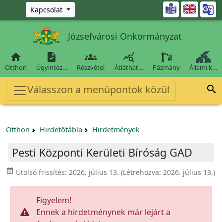
Ugrás a fő tartalomra

Kapcsolat
Józsefvárosi Önkormányzat




Otthon
Ügyintéz…
Részvétel
Átláthat…
Pázmány
Állami k…
Válasszon a menüpontok közül

Otthon
Hirdetőtábla
Hirdetmények
Pesti Központi Kerületi Bíróság GAD
event_available
Utolsó frissítés:
2026. július 13.
(Létrehozva:
2026. július 13.
)
Figyelem!
Ennek a hirdetménynek már lejárt a