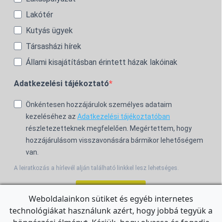
Lakótér
Kutyás ügyek
Társasházi hírek
Állami kisajátításban érintett házak lakóinak
Adatkezelési tájékoztató
Önkéntesen hozzájárulok személyes adataim
kezeléséhez az
Adatkezelési tájékoztatóban
részletezetteknek megfelelően. Megértettem, hogy
hozzájárulásom visszavonására bármikor lehetőségem
van.
A leiratkozás a hírlevél alján található linkkel lesz lehetséges.
Feliratkozom!
Weboldalainkon sütiket és egyéb internetes
technológiákat használunk azért, hogy jobbá tegyük a
For the English Newsletter, click
HERE.