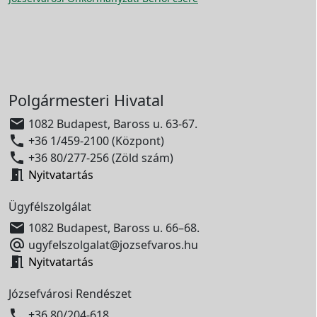
Polgármesteri Hivatal

1082 Budapest, Baross u. 63-67.

+36 1/459-2100 (Központ)

+36 80/277-256 (Zöld szám)

Nyitvatartás
Ügyfélszolgálat

1082 Budapest, Baross u. 66–68.

ugyfelszolgalat@jozsefvaros.hu

Nyitvatartás
Józsefvárosi Rendészet

+36 80/204-618