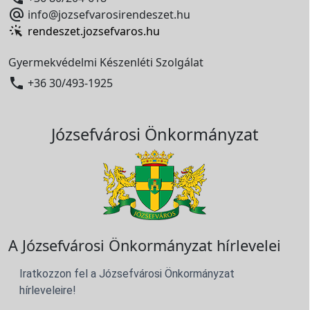

info@jozsefvarosirendeszet.hu
rendeszet.jozsefvaros.hu
Gyermekvédelmi Készenléti Szolgálat

+36 30/493-1925
Józsefvárosi Önkormányzat
A Józsefvárosi Önkormányzat hírlevelei
Iratkozzon fel a Józsefvárosi Önkormányzat
hírleveleire!