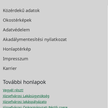
Közérdekű adatok
Okostérképek
Adatvédelem
Akadálymentesítési
nyilatkozat
Honlaptérkép
Impresszum
Karrier
További honlapok
Vegyél részt!
Józsefvárosi Lakásügynökség
Józsefvárosi lakáspályázato
Józsefvárosi Önkormányzati Bérlői csere