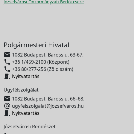
Józsefvárosi Önkormányzati Bérlői csere
Polgármesteri Hivatal

1082 Budapest, Baross u. 63-67.

+36 1/459-2100 (Központ)

+36 80/277-256 (Zöld szám)

Nyitvatartás
Ügyfélszolgálat

1082 Budapest, Baross u. 66–68.

ugyfelszolgalat@jozsefvaros.hu

Nyitvatartás
Józsefvárosi Rendészet