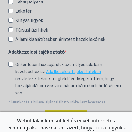
Lakáspályázat
Lakótér
Kutyás ügyek
Társasházi hírek
Állami kisajátításban érintett házak lakóinak
Adatkezelési tájékoztató
Önkéntesen hozzájárulok személyes adataim
kezeléséhez az
Adatkezelési tájékoztatóban
részletezetteknek megfelelően. Megértettem, hogy
hozzájárulásom visszavonására bármikor lehetőségem
van.
A leiratkozás a hírlevél alján található linkkel lesz lehetséges.
Feliratkozom!
Weboldalainkon sütiket és egyéb internetes
technológiákat használunk azért, hogy jobbá tegyük a
For the English Newsletter, click
HERE.