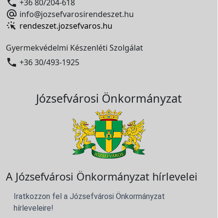

+36 80/204-618

info@jozsefvarosirendeszet.hu
rendeszet.jozsefvaros.hu
Gyermekvédelmi Készenléti Szolgálat

+36 30/493-1925
Józsefvárosi Önkormányzat
A Józsefvárosi Önkormányzat hírlevelei
Iratkozzon fel a Józsefvárosi Önkormányzat
hírleveleire!