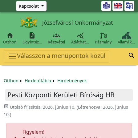
Ugrás a fő tartalomra

Kapcsolat
Józsefvárosi Önkormányzat




Otthon
Ügyintéz…
Részvétel
Átláthat…
Pázmány
Állami k…
Válasszon a menüpontok közül

Otthon
Hirdetőtábla
Hirdetmények
Pesti Központi Kerületi Bíróság HB
event_available
Utolsó frissítés:
2026. június 10.
(Létrehozva:
2026. június
10.
)
Figyelem!