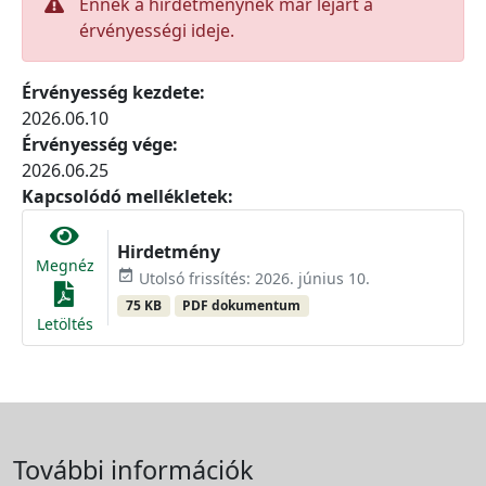
Ennek a hirdetménynek már lejárt a
érvényességi ideje.
Érvényesség kezdete:
2026.06.10
Érvényesség vége:
2026.06.25
Kapcsolódó mellékletek:
Hirdetmény
Megnéz
event_available
Utolsó frissítés: 2026. június 10.
75 KB
PDF dokumentum
Letöltés
További információk