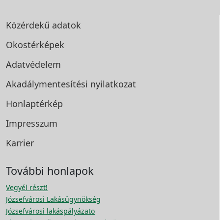
Közérdekű adatok
Okostérképek
Adatvédelem
Akadálymentesítési
nyilatkozat
Honlaptérkép
Impresszum
Karrier
További honlapok
Vegyél részt!
Józsefvárosi Lakásügynökség
Józsefvárosi lakáspályázato