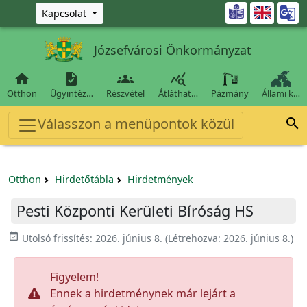
Ugrás a fő tartalomra

Kapcsolat
Józsefvárosi Önkormányzat




Otthon
Ügyintéz…
Részvétel
Átláthat…
Pázmány
Állami k…
Válasszon a menüpontok közül

Otthon
Hirdetőtábla
Hirdetmények
Pesti Központi Kerületi Bíróság HS
event_available
Utolsó frissítés:
2026. június 8.
(Létrehozva:
2026. június 8.
)
Figyelem!
Ennek a hirdetménynek már lejárt a