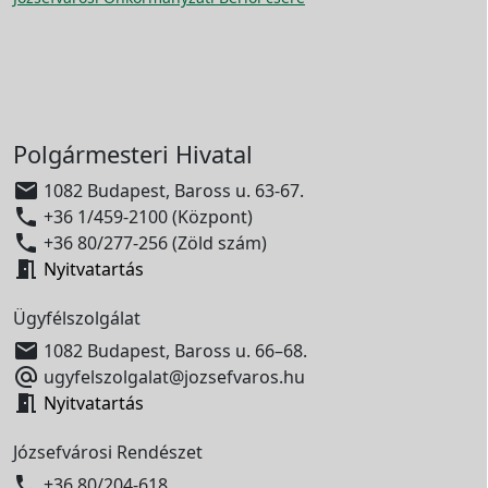
Polgármesteri Hivatal

1082 Budapest, Baross u. 63-67.

+36 1/459-2100 (Központ)

+36 80/277-256 (Zöld szám)

Nyitvatartás
Ügyfélszolgálat

1082 Budapest, Baross u. 66–68.

ugyfelszolgalat@jozsefvaros.hu

Nyitvatartás
Józsefvárosi Rendészet

+36 80/204-618