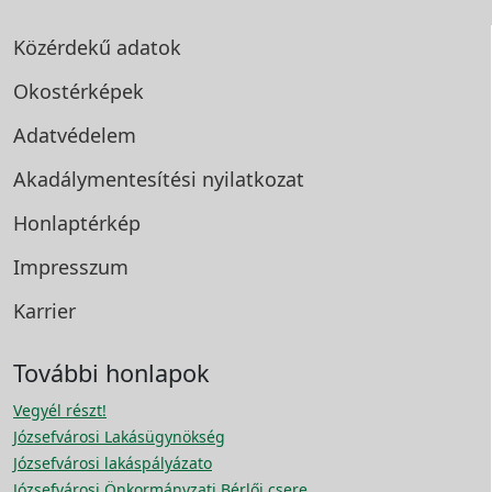
Közérdekű adatok
Okostérképek
Adatvédelem
Akadálymentesítési
nyilatkozat
Honlaptérkép
Impresszum
Karrier
További honlapok
Vegyél részt!
Józsefvárosi Lakásügynökség
Józsefvárosi lakáspályázato
Józsefvárosi Önkormányzati Bérlői csere