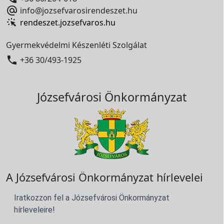

info@jozsefvarosirendeszet.hu
rendeszet.jozsefvaros.hu
Gyermekvédelmi Készenléti Szolgálat

+36 30/493-1925
Józsefvárosi Önkormányzat
A Józsefvárosi Önkormányzat hírlevelei
Iratkozzon fel a Józsefvárosi Önkormányzat
hírleveleire!