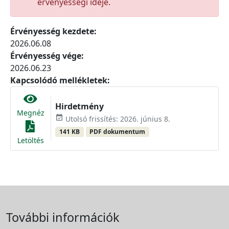
érvényességi ideje.
Érvényesség kezdete:
2026.06.08
Érvényesség vége:
2026.06.23
Kapcsolódó mellékletek:
Hirdetmény
Megnéz
event_available
Utolsó frissítés: 2026. június 8.
141 KB
PDF dokumentum
Letöltés
További információk