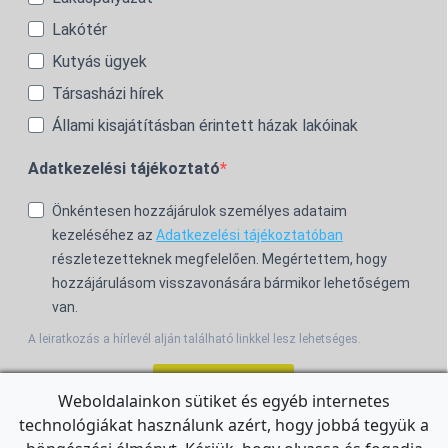
Lakótér
Kutyás ügyek
Társasházi hírek
Állami kisajátításban érintett házak lakóinak
Adatkezelési tájékoztató
Önkéntesen hozzájárulok személyes adataim
kezeléséhez az
Adatkezelési tájékoztatóban
részletezetteknek megfelelően. Megértettem, hogy
hozzájárulásom visszavonására bármikor lehetőségem
van.
A leiratkozás a hírlevél alján található linkkel lesz lehetséges.
Feliratkozom!
Weboldalainkon sütiket és egyéb internetes
technológiákat használunk azért, hogy jobbá tegyük a
For the English Newsletter, click
HERE.