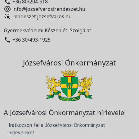

+36 80/204-618

info@jozsefvarosirendeszet.hu
rendeszet.jozsefvaros.hu
Gyermekvédelmi Készenléti Szolgálat

+36 30/493-1925
Józsefvárosi Önkormányzat
A Józsefvárosi Önkormányzat hírlevelei
Iratkozzon fel a Józsefvárosi Önkormányzat
hírleveleire!