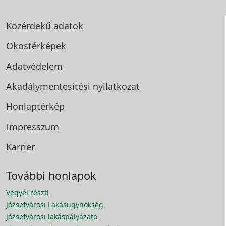
Közérdekű adatok
Okostérképek
Adatvédelem
Akadálymentesítési
nyilatkozat
Honlaptérkép
Impresszum
Karrier
További honlapok
Vegyél részt!
Józsefvárosi Lakásügynökség
Józsefvárosi lakáspályázato