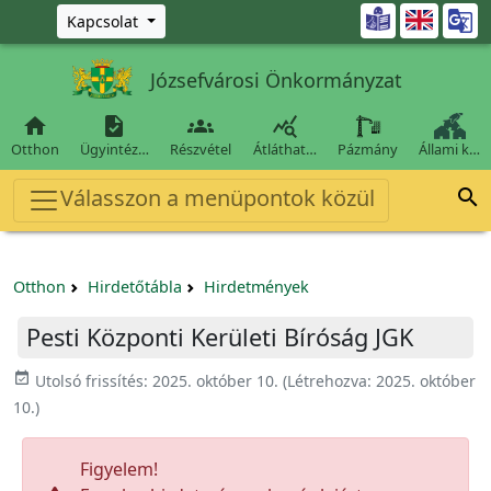
Ugrás a fő tartalomra

Kapcsolat
Józsefvárosi Önkormányzat




Otthon
Ügyintéz…
Részvétel
Átláthat…
Pázmány
Állami k…
Válasszon a menüpontok közül

Otthon
Hirdetőtábla
Hirdetmények
Pesti Központi Kerületi Bíróság JGK
event_available
Utolsó frissítés:
2025. október 10.
(Létrehozva:
2025. október
10.
)
Figyelem!