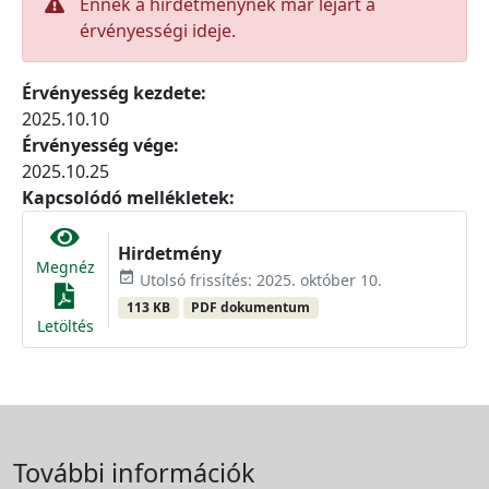
Ennek a hirdetménynek már lejárt a
érvényességi ideje.
Érvényesség kezdete:
2025.10.10
Érvényesség vége:
2025.10.25
Kapcsolódó mellékletek:
Hirdetmény
Megnéz
event_available
Utolsó frissítés: 2025. október 10.
113 KB
PDF dokumentum
Letöltés
További információk