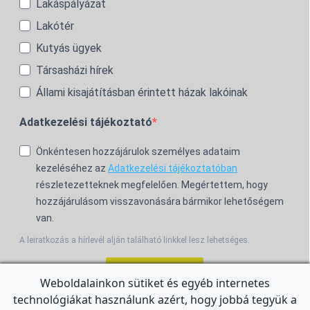
Lakáspályázat
Lakótér
Kutyás ügyek
Társasházi hírek
Állami kisajátításban érintett házak lakóinak
Adatkezelési tájékoztató
Önkéntesen hozzájárulok személyes adataim
kezeléséhez az
Adatkezelési tájékoztatóban
részletezetteknek megfelelően. Megértettem, hogy
hozzájárulásom visszavonására bármikor lehetőségem
van.
A leiratkozás a hírlevél alján található linkkel lesz lehetséges.
Feliratkozom!
Weboldalainkon sütiket és egyéb internetes
technológiákat használunk azért, hogy jobbá tegyük a
For the English Newsletter, click
HERE.