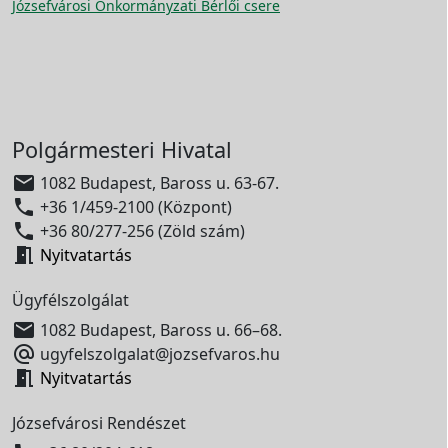
Józsefvárosi Önkormányzati Bérlői csere
Polgármesteri Hivatal

1082 Budapest, Baross u. 63-67.

+36 1/459-2100 (Központ)

+36 80/277-256 (Zöld szám)

Nyitvatartás
Ügyfélszolgálat

1082 Budapest, Baross u. 66–68.

ugyfelszolgalat@jozsefvaros.hu

Nyitvatartás
Józsefvárosi Rendészet