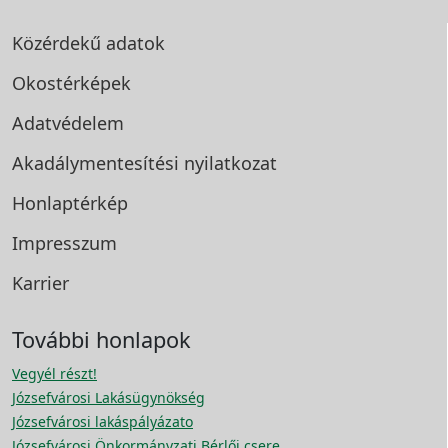
Közérdekű adatok
Okostérképek
Adatvédelem
Akadálymentesítési
nyilatkozat
Honlaptérkép
Impresszum
Karrier
További honlapok
Vegyél részt!
Józsefvárosi Lakásügynökség
Józsefvárosi lakáspályázato
Józsefvárosi Önkormányzati Bérlői csere