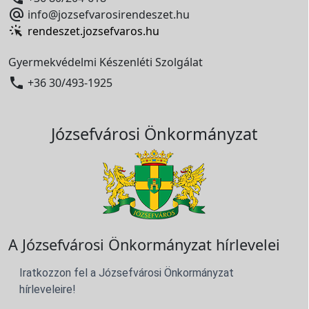

info@jozsefvarosirendeszet.hu
rendeszet.jozsefvaros.hu
Gyermekvédelmi Készenléti Szolgálat

+36 30/493-1925
Józsefvárosi Önkormányzat
A Józsefvárosi Önkormányzat hírlevelei
Iratkozzon fel a Józsefvárosi Önkormányzat
hírleveleire!