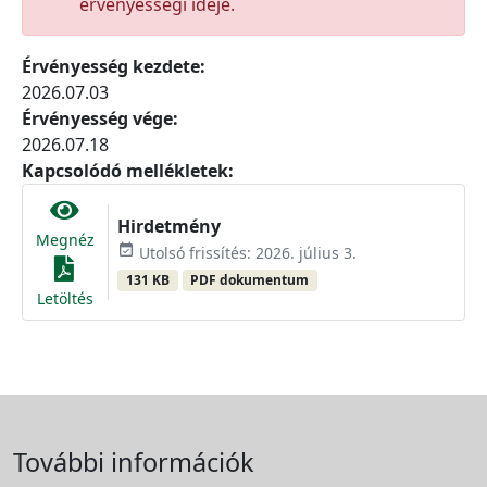
érvényességi ideje.
Érvényesség kezdete:
2026.07.03
Érvényesség vége:
2026.07.18
Kapcsolódó mellékletek:
Hirdetmény
Megnéz
event_available
Utolsó frissítés: 2026. július 3.
131 KB
PDF dokumentum
Letöltés
További információk