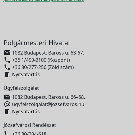
Polgármesteri Hivatal

1082 Budapest, Baross u. 63-67.

+36 1/459-2100 (Központ)

+36 80/277-256 (Zöld szám)

Nyitvatartás
Ügyfélszolgálat

1082 Budapest, Baross u. 66–68.

ugyfelszolgalat@jozsefvaros.hu

Nyitvatartás
Józsefvárosi Rendészet

+36 80/204-618