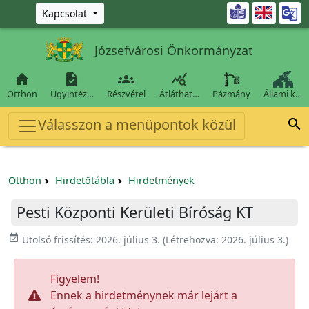
Ugrás a fő tartalomra

Kapcsolat
Józsefvárosi Önkormányzat




Otthon
Ügyintéz…
Részvétel
Átláthat…
Pázmány
Állami k…
Válasszon a menüpontok közül

Otthon
Hirdetőtábla
Hirdetmények
Pesti Központi Kerületi Bíróság KT
event_available
Utolsó frissítés:
2026. július 3.
(Létrehozva:
2026. július 3.
)
Figyelem!
Ennek a hirdetménynek már lejárt a