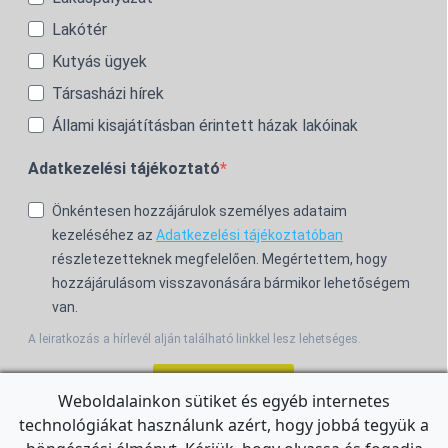
Lakótér
Kutyás ügyek
Társasházi hírek
Állami kisajátításban érintett házak lakóinak
Adatkezelési tájékoztató
Önkéntesen hozzájárulok személyes adataim
kezeléséhez az
Adatkezelési tájékoztatóban
részletezetteknek megfelelően. Megértettem, hogy
hozzájárulásom visszavonására bármikor lehetőségem
van.
A leiratkozás a hírlevél alján található linkkel lesz lehetséges.
Feliratkozom!
Weboldalainkon sütiket és egyéb internetes
technológiákat használunk azért, hogy jobbá tegyük a
For the English Newsletter, click
HERE.